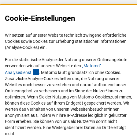
Presse
FAQ
Cookie-Einstellungen
Karriere
Logo und Corporate Design
Wir setzen auf unserer Website technisch zwingend erforderliche
Cookies sowie Cookies zur Erhebung statistischer Informationen
RSS-Feeds
(Analyse-Cookies) ein.
Compliance
Für die statistische Analyse der Nutzung unserer Onlineangebote
Vergabeverfahren
verwenden wir auf unserer Webseite den
„Matomo“
Barrierefreiheit
(externer Link)
Analysediens
t
. Matomo läuft grundsätzlich ohne Cookies.
Zusätzliche Analyse-Cookies helfen uns, die Nutzung unserer
Websites noch besser zu verstehen und darauf aufbauend unser
Service und Informationen für Menschen mit Behinderungen
Onlineangebot zu verbessern und im Sinne der Nutzer*innen zu
Erklärung zur Barrierefreiheit
optimieren. Wenn Sie der Nutzung von Matomo-Cookieszustimmen,
können diese Cookies auf Ihrem Endgerät gespeichert werden. Wir
Barriere melden
werten das Verhalten von unseren Webseitenbesucher*innen
DFG-aktuell
anonymisiert aus, indem wir ihre IP-Adresse lediglich in gekürzter
Form erheben. Sie können von uns als Nutzer*in somit nicht
Erhalten Sie Neuigkeiten aus der DFG direkt in Ihr Mailpostfach oder
identifiziert werden. Eine Weitergabe Ihrer Daten an Dritte erfolgt
schauen Sie sich die Ausgaben online an.
nicht.