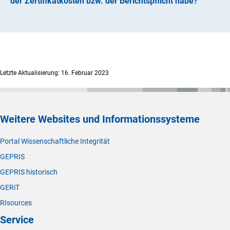
der Zertifikatkosten bzw. der Berichtspflicht habe?
(externer Link)
Veranstaltungen (co2ckpit.de
)
Wenden Sie sich gerne an die für die finanzielle
Umsetzung Ihrer Förderung zuständige Stelle in der DFG.
Letzte Aktualisierung: 16. Februar 2023
Weitere Websites und Informationssysteme
Portal Wissenschaftliche Integrität
GEPRIS
GEPRIS historisch
GERiT
RIsources
Service