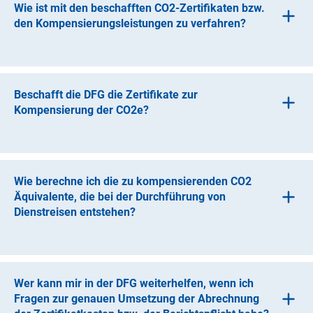
Wie ist mit den beschafften CO2-Zertifikaten bzw.
den Kompensierungsleistungen zu verfahren?
Dokumentieren Sie bitte die Kompensierung der CO2e der
betroffenen Dienstreisen nachvollziehbar. Erfolgt die
Abrechnung Ihrer Bewilligung im Sonderkontenverfahren,
Beschafft die DFG die Zertifikate zur
so legen Sie bitte geeignete Belege vor.
Kompensierung der CO2e?
Die Zertifikate werden nicht beschafft. Die
Kompensierung nach CDM-Standard oder vergleichbarem
Standard erfolgt über die Bewilligungsempfängerin.
Wie berechne ich die zu kompensierenden CO2
Äquivalente, die bei der Durchführung von
Dienstreisen entstehen?
Sie können einen durch das Bundesumweltamt
unterstützten Rechner und die dortigen Möglichkeiten
nutzen. Z.B.
Wer kann mir in der DFG weiterhelfen, wenn ich
Fragen zur genauen Umsetzung der Abrechnung
Projekt erfassen | UBA CO2-Rechner für