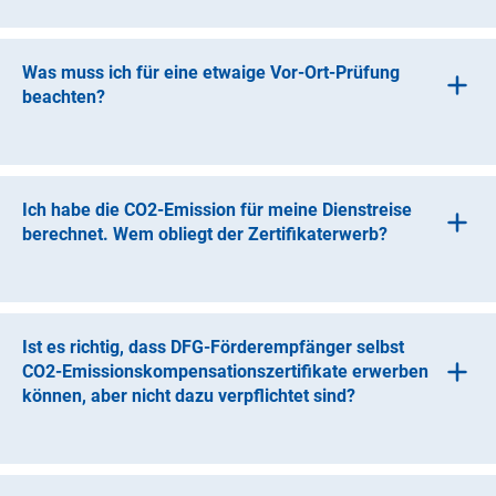
Sie können das Ticket ganz normal zu Lasten der DFG-
Forschungsförderung abrechnen und im
Verwendungsnachweis angeben.
Was muss ich für eine etwaige Vor-Ort-Prüfung
beachten?
Vor Ort sind die Unterlagen der Berechnung und des
Zertifikaterwerbs zu Prüfungszwecken aufzubewahren.
Ich habe die CO2-Emission für meine Dienstreise
berechnet. Wem obliegt der Zertifikaterwerb?
Der Zertifikaterwerb obliegt Ihnen als
Bewilligungsempfänger/in.
Ist es richtig, dass DFG-Förderempfänger selbst
CO2-Emissionskompensationszertifikate erwerben
können, aber nicht dazu verpflichtet sind?
Ja, die Kompensation erfolgt freiwillig.