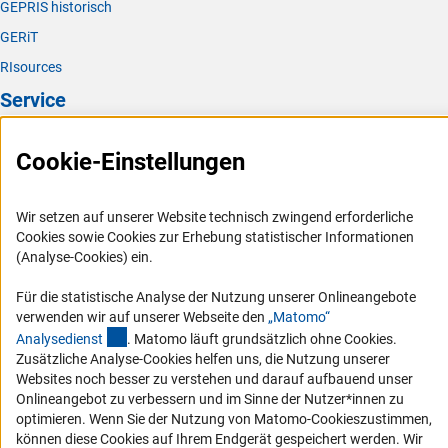
GEPRIS historisch
GERiT
RIsources
Service
Presse
Cookie-Einstellungen
FAQ
Karriere
Wir setzen auf unserer Website technisch zwingend erforderliche
Logo und Corporate Design
Cookies sowie Cookies zur Erhebung statistischer Informationen
(Analyse-Cookies) ein.
RSS-Feeds
Compliance
Für die statistische Analyse der Nutzung unserer Onlineangebote
verwenden wir auf unserer Webseite den
„Matomo“
Vergabeverfahren
(externer Link)
Analysediens
t
. Matomo läuft grundsätzlich ohne Cookies.
Barrierefreiheit
Zusätzliche Analyse-Cookies helfen uns, die Nutzung unserer
Websites noch besser zu verstehen und darauf aufbauend unser
Service und Informationen für Menschen mit Behinderungen
Onlineangebot zu verbessern und im Sinne der Nutzer*innen zu
optimieren. Wenn Sie der Nutzung von Matomo-Cookieszustimmen,
Erklärung zur Barrierefreiheit
können diese Cookies auf Ihrem Endgerät gespeichert werden. Wir