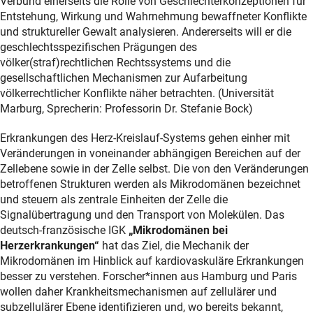
Verbund einerseits die Rolle von Geschlechterkonzeptionen für
Entstehung, Wirkung und Wahrnehmung bewaffneter Konflikte
und struktureller Gewalt analysieren. Andererseits will er die
geschlechtsspezifischen Prägungen des
völker(straf)rechtlichen Rechtssystems und die
gesellschaftlichen Mechanismen zur Aufarbeitung
völkerrechtlicher Konflikte näher betrachten. (Universität
Marburg, Sprecherin: Professorin Dr. Stefanie Bock)
Erkrankungen des Herz-Kreislauf-Systems gehen einher mit
Veränderungen in voneinander abhängigen Bereichen auf der
Zellebene sowie in der Zelle selbst. Die von den Veränderungen
betroffenen Strukturen werden als Mikrodomänen bezeichnet
und steuern als zentrale Einheiten der Zelle die
Signalübertragung und den Transport von Molekülen. Das
deutsch-französische IGK
„Mikrodomänen bei
Herzerkrankungen“
hat das Ziel, die Mechanik der
Mikrodomänen im Hinblick auf kardiovaskuläre Erkrankungen
besser zu verstehen. Forscher*innen aus Hamburg und Paris
wollen daher Krankheitsmechanismen auf zellulärer und
subzellulärer Ebene identifizieren und, wo bereits bekannt,