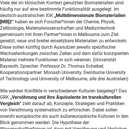
Viele der im klinischen Kontext genutzten Biomaterialien sind
häufig nur auf eine bestimmte Funktionalität ausgelegt. Im
deutsch-australischen IGK
„Multidimensionale Biomaterialien
[MB]2“
haben es sich Forscher*innen der Chemie, Physik,
Zellbiologie, Materialwissenschaften und Medizintechnik
gemeinsam mit ihren Partner*innen in Melbourne zum Ziel
gesetzt, neue und breiter einsetzbare Materialien zu entwickeln.
Diese sollen künftig durch Ausnutzen jeweils spezifischer
Wechselwirkungen zwischen Zellen und dem dafür konzipierten
Material mehrere Funktionen in sich vereinen. (Universität
Bayreuth, Sprecher: Professor Dr. Thomas Scheibel;
Kooperationspartner: Monash University, Swinburne University
of Technology und University of Melbourne, alle drei Australien)
Wie werden Konflikte in verschiedenen Kulturen beigelegt? Das
GRK
„Versöhnung und ihre Äquivalente im transkulturellen
Vergleich“
zielt darauf ab, Konzepte, Strategien und Praktiken
von Versöhnung systematisch zu erforschen. Dabei sollen
sowohl europäische als auch außereuropäische Kulturen in den
Blick genommen werden. Die Hypothese der
Wissenschaftler*innen ist, dass mit Versöhnung und ähnlichen