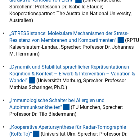
Sprecherin: Professorin Dr. Isabelle Staude;
Kooperationspartner: The Australian National University,
Australien)
„STRESSistance: Molekulare Mechanismen der Stress-
(extern
Resistenz von Membranen und Kompartimenten
“
(RPTU
Kaiserslautern-Landau, Sprecher: Professor Dr. Johannes
M. Herrmann)
„Dynamik und Stabilität sprachlicher Repräsentationen
Kognition & Kontext – Erwerb & Intervention – Variation &
(externer Link)
Wandel
“
(Universität Marburg, Sprecher: Professor
Mathias Scharinger, Ph.D.)
„Immunologische Schalter bei Allergien und
(externer Link)
Autoimmunkrankheiten
“
(TU München, Sprecher:
Professor Dr. Tilo Biedermann)
„Kooperative Apertursynthese für Radar-Tomographie
(externer Link)
(KoRaTo)
“
(Universität Ulm, Sprecher: Professor Dr.