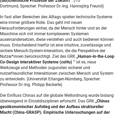
(bio)chemische Prozesse der Zukunft“
. (TU
Dortmund, Sprecher: Professor Dr.-Ing. Hannsjörg Freund)
In fast allen Bereichen des Alltags spielen technische Systeme
eine immer größere Rolle. Das geht mit neuen
Herausforderungen einher, da der Mensch hinter und an der
Maschine sich mit immer komplexeren Systemen
auseinandersetzen, diese verstehen und auch bedienen können
muss. Entscheidend hierfür ist eine intuitive, zuverlässige und
sichere Mensch-System-Interaktion, die die Perspektive der
Nutzer*innen berücksichtigt. Ziel des GRK
„Human-in-the-Loop
Co-Design interaktiver Systeme (coHu) “
ist es, neue
Werkzeuge und Methoden zugunsten sicherer und
nutzerfreundlicher Interaktionen zwischen Mensch und System
zu entwickeln. (Universität Erlangen-Nürnberg, Sprecher:
Professor Dr.-Ing. Philipp Beckerle)
Der Einfluss Chinas auf die globale Weltordnung wurde bislang
überwiegend in Einzeldisziplinen erforscht. Das GRK
„Chinas
geoökonomischer Aufstieg und der Aufbau struktureller
Macht (China-GRASP): Empirische Untersuchungen auf der