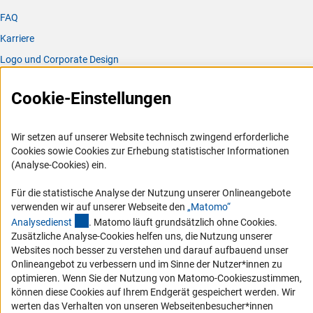
FAQ
Karriere
Logo und Corporate Design
RSS-Feeds
Cookie-Einstellungen
Compliance
Vergabeverfahren
Wir setzen auf unserer Website technisch zwingend erforderliche
Barrierefreiheit
Cookies sowie Cookies zur Erhebung statistischer Informationen
(Analyse-Cookies) ein.
Service und Informationen für Menschen mit Behinderungen
Für die statistische Analyse der Nutzung unserer Onlineangebote
Erklärung zur Barrierefreiheit
verwenden wir auf unserer Webseite den
„Matomo“
Barriere melden
(externer Link)
Analysediens
t
. Matomo läuft grundsätzlich ohne Cookies.
Zusätzliche Analyse-Cookies helfen uns, die Nutzung unserer
DFG-aktuell
Websites noch besser zu verstehen und darauf aufbauend unser
Onlineangebot zu verbessern und im Sinne der Nutzer*innen zu
Erhalten Sie Neuigkeiten aus der DFG direkt in Ihr Mailpostfach oder
optimieren. Wenn Sie der Nutzung von Matomo-Cookieszustimmen,
schauen Sie sich die Ausgaben online an.
können diese Cookies auf Ihrem Endgerät gespeichert werden. Wir
werten das Verhalten von unseren Webseitenbesucher*innen