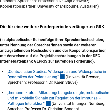
Potsdam, Sprecherin: Professorin Dr. Anja Schwarz;
Kooperationspartner: University of Melbourne, Australien)
Die für eine weitere Förderperiode verlängerten GRK
(in alphabetischer Reihenfolge ihrer Sprecherhochschulen,
unter Nennung der Sprecher*innen sowie der weiteren
antragstellenden Hochschulen und der Kooperationspartner,
mit Verweisen auf die Projektbeschreibungen in der DFG-
Internetdatenbank GEPRIS zur laufenden Förderung):
„Contradiction Studies: Widerspruch und Widersprüche in
(externer Link)
Dynamiken der Polarisierung
“
(Universität Bremen,
Sprecherin: Professorin Dr. Karen Struve)
„Immunmikrotop: Mikroumgebungsbedingte, metabolische
und mikrobielle Signale zur Regulation der Immunzell-
(externer Link)
Pathogen-Interaktion
“
(Universität Erlangen-Nürnberg,
Sprecher: Professor Dr. Christian Bogdan)