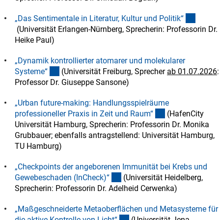
„Das Sentimentale in Literatur, Kultur und Politik
“
(externer Link)
(Universität Erlangen-Nürnberg, Sprecherin: Professorin Dr.
Heike Paul)
„Dynamik kontrollierter atomarer und molekularer
(externer Link)
Systeme
“
(Universität Freiburg, Sprecher
ab 01.07.2026
:
Professor Dr. Giuseppe Sansone)
„Urban future-making: Handlungsspielräume
(externer Link)
professioneller Praxis in Zeit und Raum
“
(HafenCity
Universität Hamburg, Sprecherin: Professorin Dr. Monika
Grubbauer; ebenfalls antragstellend: Universität Hamburg,
TU Hamburg)
„Checkpoints der angeborenen Immunität bei Krebs und
(externer Link)
Gewebeschaden (InCheck)
“
(Universität Heidelberg,
Sprecherin: Professorin Dr. Adelheid Cerwenka)
„Maßgeschneiderte Metaoberflächen und Metasysteme für
(externer Link)
die aktive Kontrolle von Licht
“
(Universität Jena,