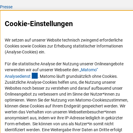
Presse
FAQ
Cookie-Einstellungen
Karriere
Logo und Corporate Design
Wir setzen auf unserer Website technisch zwingend erforderliche
RSS-Feeds
Cookies sowie Cookies zur Erhebung statistischer Informationen
Compliance
(Analyse-Cookies) ein.
Vergabeverfahren
Für die statistische Analyse der Nutzung unserer Onlineangebote
Barrierefreiheit
verwenden wir auf unserer Webseite den
„Matomo“
(externer Link)
Analysediens
t
. Matomo läuft grundsätzlich ohne Cookies.
Zusätzliche Analyse-Cookies helfen uns, die Nutzung unserer
Service und Informationen für Menschen mit Behinderungen
Websites noch besser zu verstehen und darauf aufbauend unser
Erklärung zur Barrierefreiheit
Onlineangebot zu verbessern und im Sinne der Nutzer*innen zu
optimieren. Wenn Sie der Nutzung von Matomo-Cookieszustimmen,
Barriere melden
können diese Cookies auf Ihrem Endgerät gespeichert werden. Wir
DFG-aktuell
werten das Verhalten von unseren Webseitenbesucher*innen
anonymisiert aus, indem wir ihre IP-Adresse lediglich in gekürzter
Erhalten Sie Neuigkeiten aus der DFG direkt in Ihr Mailpostfach oder
Form erheben. Sie können von uns als Nutzer*in somit nicht
schauen Sie sich die Ausgaben online an.
identifiziert werden. Eine Weitergabe Ihrer Daten an Dritte erfolgt