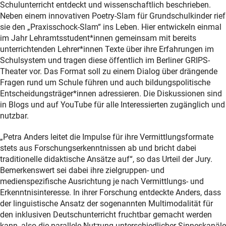
Schulunterricht entdeckt und wissenschaftlich beschrieben.
Neben einem innovativen Poetry-Slam für Grundschulkinder rief
sie den „Praxisschock-Slam“ ins Leben. Hier entwickeln einmal
im Jahr Lehramtsstudent*innen gemeinsam mit bereits
unterrichtenden Lehrer*innen Texte über ihre Erfahrungen im
Schulsystem und tragen diese öffentlich im Berliner GRIPS-
Theater vor. Das Format soll zu einem Dialog über drängende
Fragen rund um Schule führen und auch bildungspolitische
Entscheidungsträger*innen adressieren. Die Diskussionen sind
in Blogs und auf YouTube für alle Interessierten zugänglich und
nutzbar.
„Petra Anders leitet die Impulse für ihre Vermittlungsformate
stets aus Forschungserkenntnissen ab und bricht dabei
traditionelle didaktische Ansätze auf“, so das Urteil der Jury.
Bemerkenswert sei dabei ihre zielgruppen- und
medienspezifische Ausrichtung je nach Vermittlungs- und
Erkenntnisinteresse. In ihrer Forschung entdeckte Anders, dass
der linguistische Ansatz der sogenannten Multimodalität für
den inklusiven Deutschunterricht fruchtbar gemacht werden
kann, also die parallele Nutzung unterschiedlicher Sinneskanäle