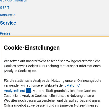
GEPRIS historisch
GERiT
RIsources
Service
Presse
FAQ
Cookie-Einstellungen
Karriere
Logo und Corporate Design
Wir setzen auf unserer Website technisch zwingend erforderliche
RSS-Feeds
Cookies sowie Cookies zur Erhebung statistischer Informationen
Compliance
(Analyse-Cookies) ein.
Vergabeverfahren
Für die statistische Analyse der Nutzung unserer Onlineangebote
Barrierefreiheit
verwenden wir auf unserer Webseite den
„Matomo“
(externer Link)
Analysediens
t
. Matomo läuft grundsätzlich ohne Cookies.
Service und Informationen für Menschen mit Behinderungen
Zusätzliche Analyse-Cookies helfen uns, die Nutzung unserer
Websites noch besser zu verstehen und darauf aufbauend unser
Erklärung zur Barrierefreiheit
Onlineangebot zu verbessern und im Sinne der Nutzer*innen zu