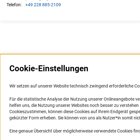
+49 228 885-2109
Telefon:
Cookie-Einstellungen
Weitere Websites und
Service
Informationssysteme
Wir setzen auf unserer Website technisch zwingend erforderliche Co
Presse
Portal Wissenschaftliche Integrität
Für die statistische Analyse der Nutzung unserer Onlineangebote v
FAQ
helfen uns, die Nutzung unserer Websites noch besser zu verstehe
GEPRIS
Karriere
Cookieszustimmen, können diese Cookies auf Ihrem Endgerät gespeic
GEPRIS historisch
Logo und Corporate Design
gekürzter Form erheben. Sie können von uns als Nutzer*in somit nicht 
GERiT
RSS-Feeds
Eine genaue Übersicht über möglicherweise verwendete Cookies find
RIsources
Compliance