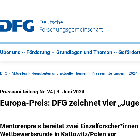
Zur
Zur
Zum
Hauptnavigation
Suche
Hauptbereich
Über uns
Förderung
Grundlagen und Themen
Gefördert
DFG
Aktuelles
Neuigkeiten und aktuelle Themen
Pressemitteilungen
2024
Pressemitteilung Nr. 24
|
3. Juni 2024
Europa-Preis: DFG zeichnet vier „Jug
Mentorenpreis bereitet zwei Einzelforscher*innen
Wettbewerbsrunde in Kattowitz/Polen vor