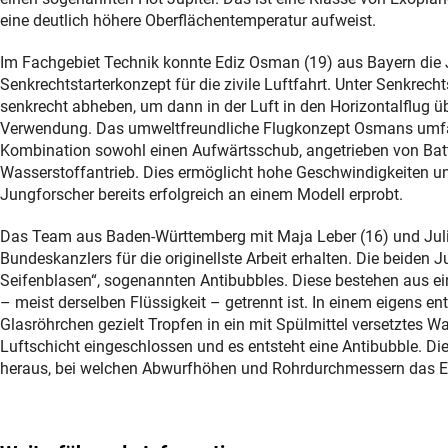
eine deutlich höhere Oberflächentemperatur aufweist.
Im Fachgebiet Technik konnte Ediz Osman (19) aus Bayern die J
Senkrechtstarterkonzept für die zivile Luftfahrt. Unter Senkrech
senkrecht abheben, um dann in der Luft in den Horizontalflug üb
Verwendung. Das umweltfreundliche Flugkonzept Osmans umfass
Kombination sowohl einen Aufwärtsschub, angetrieben von Batt
Wasserstoffantrieb. Dies ermöglicht hohe Geschwindigkeiten u
Jungforscher bereits erfolgreich an einem Modell erprobt.
Das Team aus Baden-Württemberg mit Maja Leber (16) und Juliu
Bundeskanzlers für die originellste Arbeit erhalten. Die beide
Seifenblasen“, sogenannten Antibubbles. Diese bestehen aus ein
– meist derselben Flüssigkeit – getrennt ist. In einem eigens 
Glasröhrchen gezielt Tropfen in ein mit Spülmittel versetztes W
Luftschicht eingeschlossen und es entsteht eine Antibubble. D
heraus, bei welchen Abwurfhöhen und Rohrdurchmessern das Er