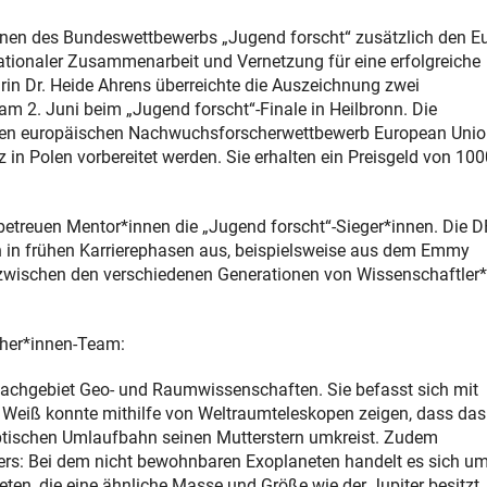
nnen des Bundeswettbewerbs „Jugend forscht“ zusätzlich den E
rnationaler Zusammenarbeit und Vernetzung für eine erfolgreiche
ärin Dr. Heide Ahrens überreichte die Auszeichnung zwei
 2. Juni beim „Jugend forscht“-Finale in Heilbronn. Die
uf den europäischen Nachwuchsforscherwettbewerb European Uni
in Polen vorbereitet werden. Sie erhalten ein Preisgeld von 100
betreuen Mentor*innen die „Jugend forscht“-Sieger*innen. Die 
en in frühen Karrierephasen aus, beispielsweise aus dem Emmy
 zwischen den verschiedenen Generationen von Wissenschaftler
cher*innen-Team:
achgebiet Geo- und Raumwissenschaften. Sie befasst sich mit
Weiß konnte mithilfe von Weltraumteleskopen zeigen, dass das
lliptischen Umlaufbahn seinen Mutterstern umkreist. Zudem
pers: Bei dem nicht bewohnbaren Exoplaneten handelt es sich u
ten, die eine ähnliche Masse und Größe wie der Jupiter besitzt,