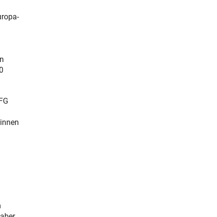
uropa-
on
0
DFG
*innen
m
 aber