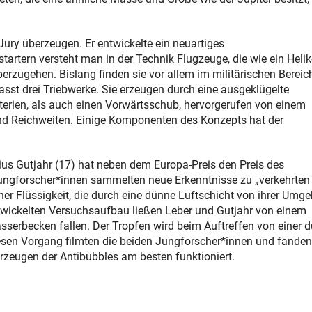
ury überzeugen. Er entwickelte ein neuartiges
tstartern versteht man in der Technik Flugzeuge, die wie ein Heli
erzugehen. Bislang finden sie vor allem im militärischen Bereic
t drei Triebwerke. Sie erzeugen durch eine ausgeklügelte
erien, als auch einen Vorwärtsschub, hervorgerufen von einem
nd Reichweiten. Einige Komponenten des Konzepts hat der
s Gutjahr (17) hat neben dem Europa-Preis den Preis des
n Jungforscher*innen sammelten neue Erkenntnisse zu „verkehrten
er Flüssigkeit, die durch eine dünne Luftschicht von ihrer Umg
entwickelten Versuchsaufbau ließen Leber und Gutjahr von einem
asserbecken fallen. Der Tropfen wird beim Auftreffen von einer 
iesen Vorgang filmten die beiden Jungforscher*innen und fanden
zeugen der Antibubbles am besten funktioniert.