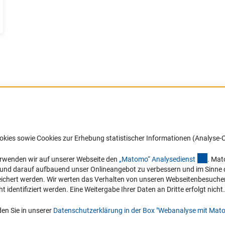
Barrierefreiheit
DFG-aktuell
okies sowie Cookies zur Erhebung statistischer Informationen (Analyse-C
Service und Informationen für Menschen
Erhalten Sie Neuigkeiten aus der DF
mit Behinderungen
in Ihr Mailpostfach oder schauen Si
(exter
erwenden wir auf unserer Webseite den
„Matomo“ Analysediens
t
. Mat
die Ausgaben online an.
n und darauf aufbauend unser Onlineangebot zu verbessern und im Sinne
Erklärung zur Barrierefreiheit
hert werden. Wir werten das Verhalten von unseren Webseitenbesucher*in
Barriere melden
identifiziert werden. Eine Weitergabe Ihrer Daten an Dritte erfolgt nicht.
Zum Newsletter
en Sie in unserer
Datenschutzerklärung in der Box "Webanalyse mit Mat