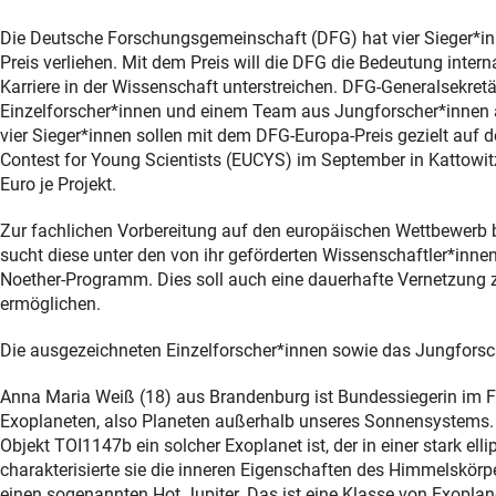
Die Deutsche Forschungsgemeinschaft (DFG) hat vier Sieger*i
Preis verliehen. Mit dem Preis will die DFG die Bedeutung inte
Karriere in der Wissenschaft unterstreichen. DFG-Generalsekret
Einzelforscher*innen und einem Team aus Jungforscher*innen am
vier Sieger*innen sollen mit dem DFG-Europa-Preis gezielt a
Contest for Young Scientists (EUCYS) im September in Kattowitz 
Euro je Projekt.
Zur fachlichen Vorbereitung auf den europäischen Wettbewerb 
sucht diese unter den von ihr geförderten Wissenschaftler*inn
Noether-Programm. Dies soll auch eine dauerhafte Vernetzung
ermöglichen.
Die ausgezeichneten Einzelforscher*innen sowie das Jungfors
Anna Maria Weiß (18) aus Brandenburg ist Bundessiegerin im F
Exoplaneten, also Planeten außerhalb unseres Sonnensystems. 
Objekt TOI1147b ein solcher Exoplanet ist, der in einer stark e
charakterisierte sie die inneren Eigenschaften des Himmelskör
einen sogenannten Hot Jupiter. Das ist eine Klasse von Exoplane