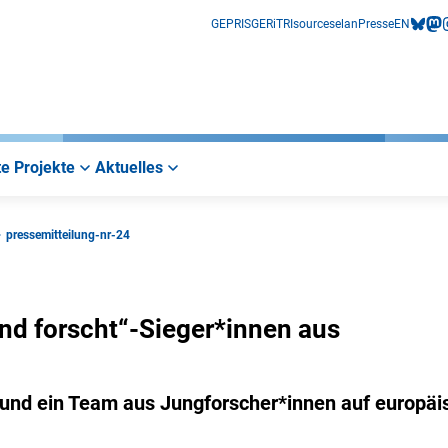
GEPRIS
GERiT
RIsources
elan
Presse
EN
bluesk
mas
i
e Projekte
Aktuelles
pressemitteilung-nr-24
end forscht“-Sieger*innen aus
 und ein Team aus Jungforscher*innen auf europäi