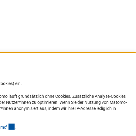
ookies) ein.
G direkt
e sich
ner Link)
omo läuft grundsätzlich ohne Cookies. Zusätzliche Analyse-Cookies
 der Nutzer*innen zu optimieren. Wenn Sie der Nutzung von Matomo-
nen anonymisiert aus, indem wir ihre IP-Adresse lediglich in
(Anchor Link)
omo
"
.