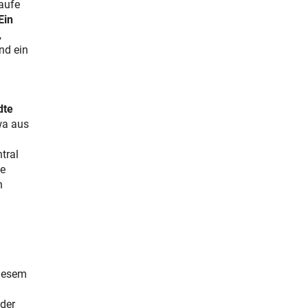
aufe
Ein
,
nd ein
dte
wa aus
tral
ue
n
diesem
der