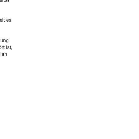
sität
elt es
lung
t ist,
rian