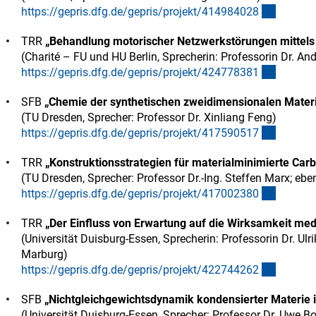
(externe
https://gepris.dfg.de/gepris/projekt/41498402
8
TRR
„Behandlung motorischer Netzwerkstörungen mittels
(Charité – FU und HU Berlin, Sprecherin: Professorin Dr. An
(externe
https://gepris.dfg.de/gepris/projekt/42477838
1
SFB
„Chemie der synthetischen zweidimensionalen Materi
(TU Dresden, Sprecher: Professor Dr. Xinliang Feng)
(externe
https://gepris.dfg.de/gepris/projekt/41759051
7
TRR
„Konstruktionsstrategien für materialminimierte Car
(TU Dresden, Sprecher: Professor Dr.-Ing. Steffen Marx; eb
(externe
https://gepris.dfg.de/gepris/projekt/41700238
0
TRR
„Der Einfluss von Erwartung auf die Wirksamkeit me
(Universität Duisburg-Essen, Sprecherin: Professorin Dr. Ulr
Marburg)
(externe
https://gepris.dfg.de/gepris/projekt/42274426
2
SFB
„Nichtgleichgewichtsdynamik kondensierter Materie 
(Universität Duisburg-Essen, Sprecher: Professor Dr. Uwe B