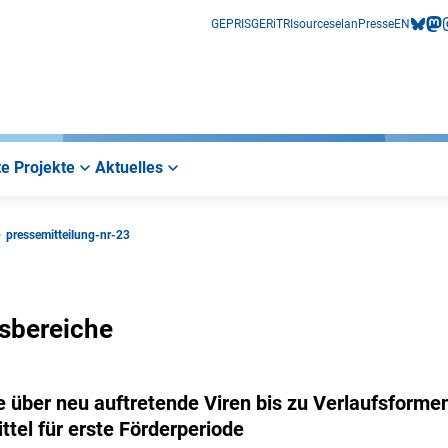
GEPRIS
GERiT
RIsources
elan
Presse
EN
bluesk
mas
i
e Projekte
Aktuelles
pressemitteilung-nr-23
gsbereiche
e über neu auftretende Viren bis zu Verlaufsforme
ttel für erste Förderperiode