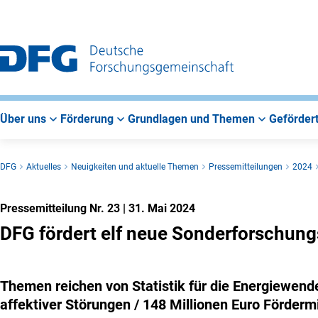
Zur
Zur
Zum
Hauptnavigation
Suche
Hauptbereich
Über uns
Förderung
Grundlagen und Themen
Gefördert
DFG
Aktuelles
Neuigkeiten und aktuelle Themen
Pressemitteilungen
2024
Pressemitteilung Nr. 23
|
31. Mai 2024
DFG fördert elf neue Sonderforschun
Themen reichen von Statistik für die Energiewend
affektiver Störungen / 148 Millionen Euro Fördermi