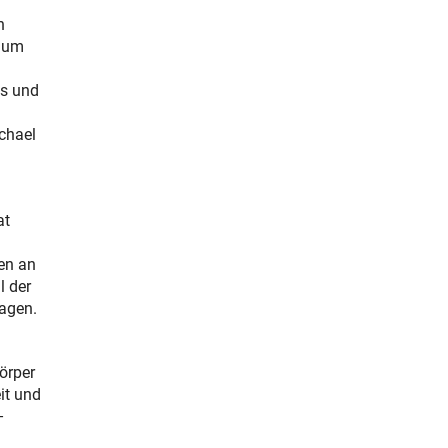
n
, um
us und
chael
at
gen an
l der
ragen.
örper
it und
–