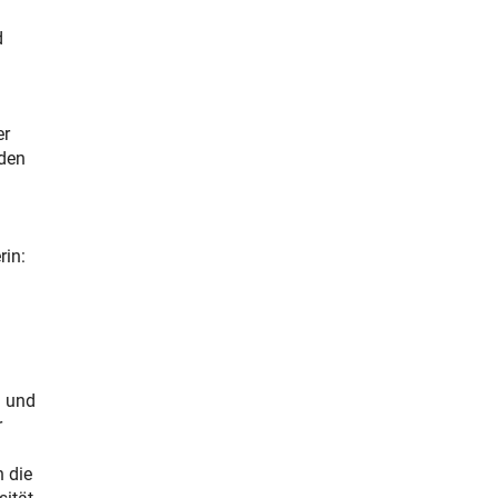
d
er
 den
rin:
n und
r
 die