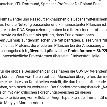
ntstehen. (TU Dortmund, Sprecher: Professor Dr. Roland Fried;
tz Klimawandel und Ressourcenknappheit die Lebensmittelsicherh
n. Für die Nutzung passender und klimaresistenter Pflanzen ist
chritte in der DNA-Sequenzierung haben bereits zu einem umfass
sowie zu der Erkenntnis geführt, dass Punktmutationen –
em Ausmaß zur genomischen Vielfalt beitragen. Diese SNPs fü
en eines Proteins, die wiederum Pflanzen bei der Anpassung an
orschungsbereich
„Diversität pflanzlicher Proteoformen – SNP2
unterschiedliche Proteoformen übersetzt. (Universität Halle-
 für die globale Gesundheit dar, das haben die COVID-19-Pandem
g können Viren von Tieren auf den Menschen übergreifen, der m
 eine Liste von Krankheiten erstellt, die durch neu auftretende
ben, sich rasch zu verbreiten. Der Sonderforschungsbereich
„N
 sich mit vier kritischen Forschungsbereichen zu diesen
harakterisierung von zellulären Angriffspunkten, der Immunität 
 Dr. Marylyn Martina Addo)