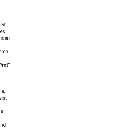
eit
 es
enden
hren
Prot“
ie,
eist
eu
und