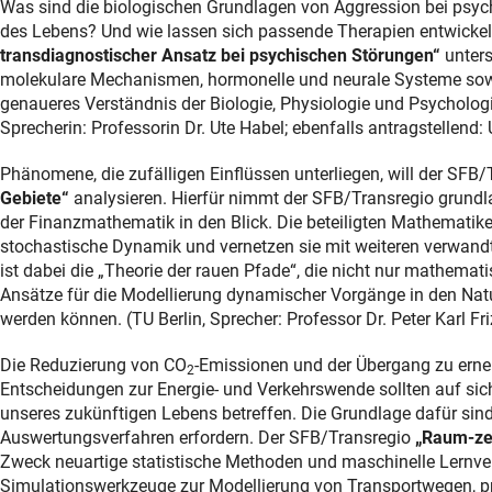
Was sind die biologischen Grundlagen von Aggression bei psych
des Lebens? Und wie lassen sich passende Therapien entwicke
transdiagnostischer Ansatz bei psychischen Störungen“
unters
molekulare Mechanismen, hormonelle und neurale Systeme sowie
genaueres Verständnis der Biologie, Physiologie und Psycholog
Sprecherin: Professorin Dr. Ute Habel; ebenfalls antragstellend: 
Phänomene, die zufälligen Einflüssen unterliegen, will der SFB
Gebiete“
analysieren. Hierfür nimmt der SFB/Transregio grund
der Finanzmathematik in den Blick. Die beteiligten Mathematik
stochastische Dynamik und vernetzen sie mit weiteren verwandt
ist dabei die „Theorie der rauen Pfade“, die nicht nur mathemat
Ansätze für die Modellierung dynamischer Vorgänge in den Natur
werden können. (TU Berlin, Sprecher: Professor Dr. Peter Karl Friz
Die Reduzierung von CO
-Emissionen und der Übergang zu erne
2
Entscheidungen zur Energie- und Verkehrswende sollten auf sic
unseres zukünftigen Lebens betreffen. Die Grundlage dafür sin
Auswertungsverfahren erfordern. Der SFB/Transregio
„Raum-zei
Zweck neuartige statistische Methoden und maschinelle Lernver
Simulationswerkzeuge zur Modellierung von Transportwegen, pr