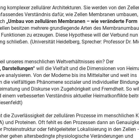
 komplexer zellulärer Architekturen. Sie werden von den Zelle
 umfassendes Verständnis dafür, wie Zellen Membranen umbauen
ich
„Umbau von zellulären Membranen – wie veränderte Form
 Zellen besitzen mehrere grundlegende Arten des Membranumba
e Funktionen zu erzeugen. Diese Hypothese will der Verbund nun
schließen. (Universität Heidelberg, Sprecher: Professor Dr. Mi
il unseres menschlichen Weltverhältnisses ein? Der
 Darstellungen“
will die Vielfalt und die Dimensionen von Heim
e analysieren. Von der Moderne bis ins Mittelalter und weit ins
en die vielfältigen Phänomene sozialer und individueller Bindun
heimatung und Diskurse von Zugehörigkeit und Fremdheit. So wil
einem verbesserten Verständnis aktueller Heimatkonflikte beit
Wiesenfeldt)
die Zuverlässigkeit der zellulären Prozesse im menschlichen K
) und Proteinen. Oft fehlt es den Prozessen dann an Genauigke
Proteinstruktur oder fehlgeleiteter Lokalisierung in den Zellen 
inher gehen altersbedingte physiologische Veränderungen und