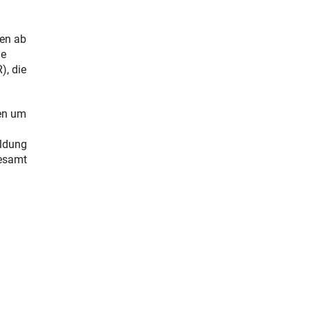
den ab
ne
), die
hen um
ildung
gesamt