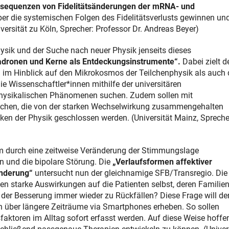
sequenzen von Fidelitätsänderungen der mRNA- und
er die systemischen Folgen des Fidelitätsverlusts gewinnen un
versität zu Köln, Sprecher: Professor Dr. Andreas Beyer)
sik und der Suche nach neuer Physik jenseits dieses
adronen und Kerne als Entdeckungsinstrumente“.
Dabei zielt d
 im Hinblick auf den Mikrokosmos der Teilchenphysik als auch
e Wissenschaftler*innen mithilfe der universitären
hysikalischen Phänomenen suchen. Zudem sollen mit
chen, die von der starken Wechselwirkung zusammengehalten
n der Physik geschlossen werden. (Universität Mainz, Spreche
em durch eine zeitweise Veränderung der Stimmungslage
 und die bipolare Störung. Die
„Verlaufsformen affektiver
nderung“
untersucht nun der gleichnamige SFB/Transregio. Die
ben starke Auswirkungen auf die Patienten selbst, deren Familie
er Besserung immer wieder zu Rückfällen? Diese Frage will de
n über längere Zeiträume via Smartphones erheben. So sollen
toren im Alltag sofort erfasst werden. Auf diese Weise hoffen