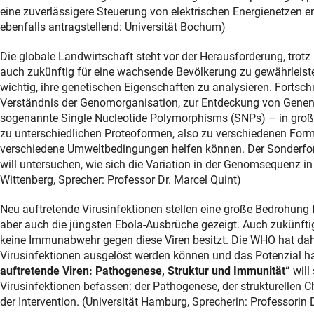
eine zuverlässigere Steuerung von elektrischen Energienetzen e
ebenfalls antragstellend: Universität Bochum)
Die globale Landwirtschaft steht vor der Herausforderung, tro
auch zukünftig für eine wachsende Bevölkerung zu gewährleiste
wichtig, ihre genetischen Eigenschaften zu analysieren. Forts
Verständnis der Genomorganisation, zur Entdeckung von Genen 
sogenannte Single Nucleotide Polymorphisms (SNPs) – in groß
zu unterschiedlichen Proteoformen, also zu verschiedenen Form
verschiedene Umweltbedingungen helfen können. Der Sonderf
will untersuchen, wie sich die Variation in der Genomsequenz in 
Wittenberg, Sprecher: Professor Dr. Marcel Quint)
Neu auftretende Virusinfektionen stellen eine große Bedrohung
aber auch die jüngsten Ebola-Ausbrüche gezeigt. Auch zukünfti
keine Immunabwehr gegen diese Viren besitzt. Die WHO hat daher
Virusinfektionen ausgelöst werden können und das Potenzial ha
auftretende Viren: Pathogenese, Struktur und Immunität“
will
Virusinfektionen befassen: der Pathogenese, der strukturellen C
der Intervention. (Universität Hamburg, Sprecherin: Professorin