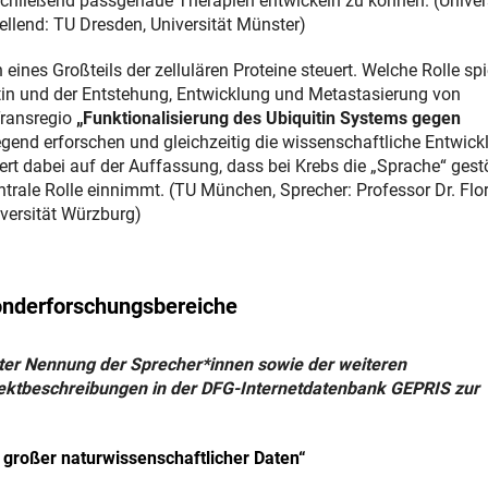
schließend passgenaue Therapien entwickeln zu können. (Univer
tellend: TU Dresden, Universität Münster)
 eines Großteils der zellulären Proteine steuert. Welche Rolle spi
n und der Entstehung, Entwicklung und Metastasierung von
Transregio
„Funktionalisierung des Ubiquitin Systems gegen
nd erforschen und gleichzeitig die wissenschaftliche Entwick
t dabei auf der Auffassung, dass bei Krebs die „Sprache“ gestör
ntrale Rolle einnimmt. (TU München, Sprecher: Professor Dr. Flo
iversität Würzburg)
Sonderforschungsbereiche
nter Nennung der Sprecher*innen sowie der weiteren
jektbeschreibungen in der DFG-Internetdatenbank GEPRIS zur
großer naturwissenschaftlicher Daten“