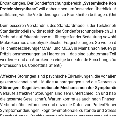
Erkrankungen. Der Sonderforschungsbereich
„Systemische Kon
Proteinbiosynthese“
will daher einen umfassenden Überblick üb
aufklären, wie die Veränderungen zu Krankheiten beitragen. (Uni
Dem besseren Verständnis des Standardmodells der Teilchenphy
Standardmodells widmet sich der Sonderforschungsbereich
„H
Verbund auf Erkenntnisse mit übergreifender Bedeutung sowohl
Makrokosmos astrophysikalischer Fragestellungen. So wollen di
Teilchenbeschleuniger MAMI und MESA in Mainz nach neuen p
Präzisionsmessungen an Hadronen – das sind subatomare Teil
werden – und an Atomkernen einige bedeutende Forschungslücke
Professorin Dr. Concettina Sfienti)
Affektive Störungen sind psychische Erkrankungen, die vor all
gekennzeichnet sind. Häufige Ausprägungen sind die Depression
Störungen: Kognitiv-emotionale Mechanismen der Symptomä
Verläufe affektiver Störungen sind sehr unterschiedlich und ha
die gesamte Gesellschaft. Warum kommt es auch nach Phasen d
Verbund näher erforschen und dazu die Daten von Patient*inne
Symptomänderungen, kognitiv-emotionale Zustände und Stressfak