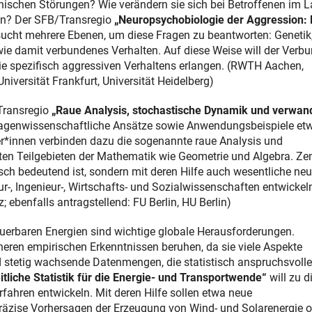
ischen Störungen? Wie verändern sie sich bei Betroffenen im L
ln? Der SFB/Transregio
„Neuropsychobiologie der Aggression: 
ucht mehrere Ebenen, um diese Fragen zu beantworten: Genetik
 damit verbundenes Verhalten. Auf diese Weise will der Verbu
ie spezifisch aggressiven Verhaltens erlangen. (RWTH Aachen,
Universität Frankfurt, Universität Heidelberg)
/Transregio
„Raue Analysis, stochastische Dynamik und verwan
lagenwissenschaftliche Ansätze sowie Anwendungsbeispiele et
er*innen verbinden dazu die sogenannte raue Analysis und
en Teilgebieten der Mathematik wie Geometrie und Algebra. Zen
isch bedeutend ist, sondern mit deren Hilfe auch wesentliche ne
-, Ingenieur-, Wirtschafts- und Sozialwissenschaften entwickel
; ebenfalls antragstellend: FU Berlin, HU Berlin)
uerbaren Energien sind wichtige globale Herausforderungen.
heren empirischen Erkenntnissen beruhen, da sie viele Aspekte
d stetig wachsende Datenmengen, die statistisch anspruchsvolle
tliche Statistik für die Energie- und Transportwende“
will zu 
fahren entwickeln. Mit deren Hilfe sollen etwa neue
äzise Vorhersagen der Erzeugung von Wind- und Solarenergie o