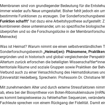
Membranen sind von grundlegender Bedeutung für die Entstehung
immer wieder aufs Neue umgestaltet. Bisher fehlt jedoch ein
bestimmte Funktionen zu erzeugen. Der Sonderforschungsbere
Funktion schafft“
hat dazu eine Arbeitshypothese aufgestellt:
kombinieren diese untereinander, um so spezifische biologisch
überprüfen und so die Forschungslücke in der Membranforschung 
Meinecke)
Was ist Heimat? Warum nimmt sie einen selbstverständlichen Te
Sonderforschungsbereich
„Heimat(en): Phänomene, Praktiken,
ergründen und in historisch und global vergleichender Perspektiv
Altertum zurück erforschen die beteiligten Wissenschaftler*inn
territoriale Räume und soziale Gruppen sowie Praktiken der Be
Verbund auch zu einer Versachlichung des Heimatdiskurses und 
(Universität Heidelberg, Sprecherin: Professorin Dr. Christiane 
Mit zunehmendem Alter und durch externe Stressfaktoren nimmt 
ab, etwa bei der Biosynthese von Boten-Ribonukleinsäure (mRNA
es kommt beispielsweise zu fehlerhaften Sequenzen, veränderter 
Fachleute sprechen von einem Rückgang der Fidelität. Damit e