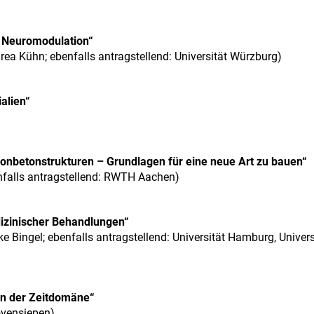
r Link)
 Neuromodulation“
drea Kühn; ebenfalls antragstellend: Universität Würzburg)
r Link)
alien“
r Link)
bonbetonstrukturen – Grundlagen für eine neue Art zu bauen“
enfalls antragstellend: RWTH Aachen)
r Link)
dizinischer Behandlungen“
ike Bingel; ebenfalls antragstellend: Universität Hamburg, Univers
r Link)
in der Zeitdomäne“
ovensiepen)