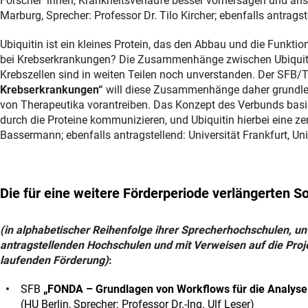
Forscher*innen, Krankheitsverläufe besser vorhersagen und an
Marburg, Sprecher: Professor Dr. Tilo Kircher; ebenfalls antrags
Ubiquitin ist ein kleines Protein, das den Abbau und die Funktion
bei Krebserkrankungen? Die Zusammenhänge zwischen Ubiquiti
Krebszellen sind in weiten Teilen noch unverstanden. Der SFB/
Krebserkrankungen“
will diese Zusammenhänge daher grundlege
von Therapeutika vorantreiben. Das Konzept des Verbunds basier
durch die Proteine kommunizieren, und Ubiquitin hierbei eine ze
Bassermann; ebenfalls antragstellend: Universität Frankfurt, Un
Die für eine weitere Förderperiode verlängerten 
(in alphabetischer Reihenfolge ihrer Sprecherhochschulen, u
antragstellenden Hochschulen und mit Verweisen auf die Pro
laufenden Förderung)
:
SFB
„FONDA – Grundlagen von Workflows für die Analyse 
(HU Berlin, Sprecher: Professor Dr.-Ing. Ulf Leser)