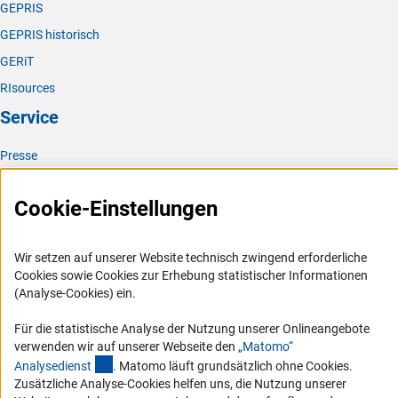
GEPRIS
GEPRIS historisch
GERiT
RIsources
Service
Presse
FAQ
Cookie-Einstellungen
Karriere
Logo und Corporate Design
Wir setzen auf unserer Website technisch zwingend erforderliche
RSS-Feeds
Cookies sowie Cookies zur Erhebung statistischer Informationen
Compliance
(Analyse-Cookies) ein.
Vergabeverfahren
Für die statistische Analyse der Nutzung unserer Onlineangebote
Barrierefreiheit
verwenden wir auf unserer Webseite den
„Matomo“
(externer Link)
Analysediens
t
. Matomo läuft grundsätzlich ohne Cookies.
Service und Informationen für Menschen mit Behinderungen
Zusätzliche Analyse-Cookies helfen uns, die Nutzung unserer