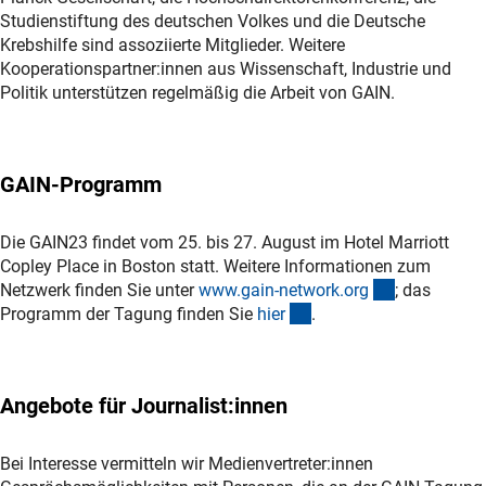
Studienstiftung des deutschen Volkes und die Deutsche
Krebshilfe sind assoziierte Mitglieder. Weitere
Kooperationspartner:innen aus Wissenschaft, Industrie und
Politik unterstützen regelmäßig die Arbeit von GAIN.
GAIN-Programm
Die GAIN23 findet vom 25. bis 27. August im Hotel Marriott
Copley Place in Boston statt. Weitere Informationen zum
(externer Li
Netzwerk finden Sie unter
www.gain-network.or
g
; das
(externer Link)
Programm der Tagung finden Sie
hie
r
.
Angebote für Journalist:innen
Bei Interesse vermitteln wir Medienvertreter:innen