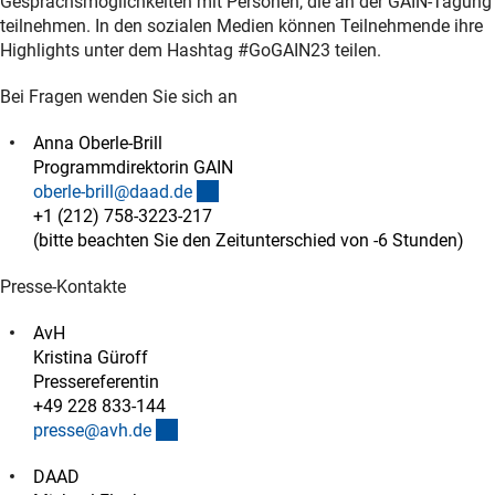
Gesprächsmöglichkeiten mit Personen, die an der GAIN-Tagung
teilnehmen. In den sozialen Medien können Teilnehmende ihre
Highlights unter dem Hashtag #GoGAIN23 teilen.
Bei Fragen wenden Sie sich an
Anna Oberle-Brill
Programmdirektorin GAIN
(externer Link)
oberle-brill@daad.d
e
+1 (212) 758-3223-217
(bitte beachten Sie den Zeitunterschied von -6 Stunden)
Presse-Kontakte
AvH
Kristina Güroff
Pressereferentin
+49 228 833-144
(externer Link)
presse@avh.d
e
DAAD