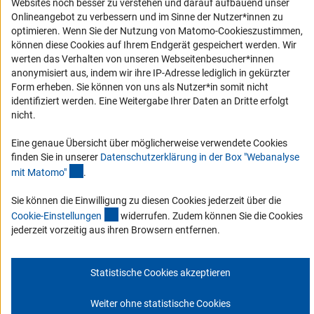
Websites noch besser zu verstehen und darauf aufbauend unser
Erklärung zur Barrierefreiheit
Onlineangebot zu verbessern und im Sinne der Nutzer*innen zu
Barriere melden
optimieren. Wenn Sie der Nutzung von Matomo-Cookieszustimmen,
können diese Cookies auf Ihrem Endgerät gespeichert werden. Wir
DFG-aktuell
werten das Verhalten von unseren Webseitenbesucher*innen
anonymisiert aus, indem wir ihre IP-Adresse lediglich in gekürzter
Erhalten Sie Neuigkeiten aus der DFG direkt in Ihr Mailpostfach oder
Form erheben. Sie können von uns als Nutzer*in somit nicht
schauen Sie sich die Ausgaben online an.
identifiziert werden. Eine Weitergabe Ihrer Daten an Dritte erfolgt
nicht.
Zum Newsletter
Eine genaue Übersicht über möglicherweise verwendete Cookies
finden Sie in unserer
Datenschutzerklärung in der Box "Webanalyse
(Anchor Link)
mit Matomo
"
.
Sie können die Einwilligung zu diesen Cookies jederzeit über die
(interner Link)
Impressum
Datenschutz
Cookie-Einstellungen
Kontakt
Cookie-Einstellunge
n
widerrufen. Zudem können Sie die Cookies
Service
jederzeit vorzeitig aus ihren Browsern entfernen.
© 2026 DFG
Statistische Cookies akzeptieren
Weiter ohne statistische Cookies
Zum Anfang 