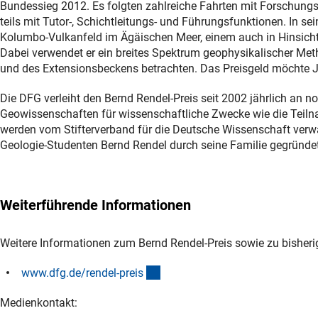
Bundessieg 2012. Es folgten zahlreiche Fahrten mit Forschungss
teils mit Tutor-, Schichtleitungs- und Führungsfunktionen. In se
Kolumbo-Vulkanfeld im Ägäischen Meer, einem auch in Hinsicht 
Dabei verwendet er ein breites Spektrum geophysikalischer Meth
und des Extensionsbeckens betrachten. Das Preisgeld möchte Jon
Die DFG verleiht den Bernd Rendel-Preis seit 2002 jährlich an 
Geowissenschaften für wissenschaftliche Zwecke wie die Teiln
werden vom Stifterverband für die Deutsche Wissenschaft verwal
Geologie-Studenten Bernd Rendel durch seine Familie gegründet
Weiterführende Informationen
Weitere Informationen zum Bernd Rendel-Preis sowie zu bisherig
(interner Link)
www.dfg.de/rendel-prei
s
Medienkontakt: