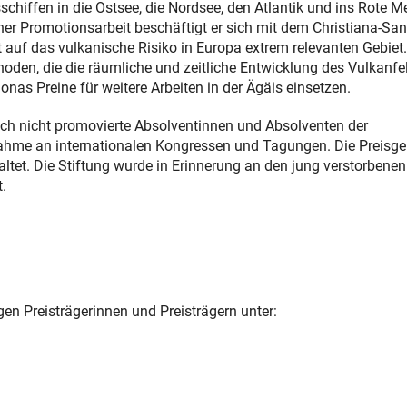
chiffen in die Ostsee, die Nordsee, den Atlantik und ins Rote M
iner Promotionsarbeit beschäftigt er sich mit dem Christiana-Sant
auf das vulkanische Risiko in Europa extrem relevanten Gebiet.
oden, die die räumliche und zeitliche Entwicklung des Vulkanfe
as Preine für weitere Arbeiten in der Ägäis einsetzen.
noch nicht promovierte Absolventinnen und Absolventen der
ahme an internationalen Kongressen und Tagungen. Die Preisge
tet. Die Stiftung wurde in Erinnerung an den jung verstorbenen
.
en Preisträgerinnen und Preisträgern unter: