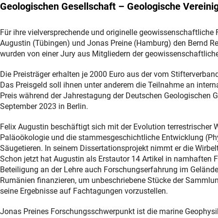
Geologischen Gesellschaft – Geologische Vereinig
Für ihre vielversprechende und originelle geowissenschaftlich
Augustin (Tübingen) und Jonas Preine (Hamburg) den Bernd Re
wurden von einer Jury aus Mitgliedern der geowissenschaftlic
Die Preisträger erhalten je 2000 Euro aus der vom Stifterverban
Das Preisgeld soll ihnen unter anderem die Teilnahme an inter
Preis während der Jahrestagung der Deutschen Geologischen Ge
September 2023 in Berlin.
Felix Augustin beschäftigt sich mit der Evolution terrestrischer
Paläoökologie und die stammesgeschichtliche Entwicklung (Phyl
Säugetieren. In seinem Dissertationsprojekt nimmt er die Wirbe
Schon jetzt hat Augustin als Erstautor 14 Artikel in namhaften F
Beteiligung an der Lehre auch Forschungserfahrung im Gelände
Rumänien finanzieren, um unbeschriebene Stücke der Sammlung
seine Ergebnisse auf Fachtagungen vorzustellen.
Jonas Preines Forschungsschwerpunkt ist die marine Geophysik