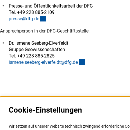
Presse- und Öffentlichkeitsarbeit der DFG
Tel. +49 228 885-2109
(externer Link)
presse@dfg.d
e
Ansprechperson in der DFG-Geschäftsstelle:
Dr. Ismene Seeberg-Elverfeldt
Gruppe Geowissenschaften
Tel. +49 228 885-2825
(externer Link)
ismene.seeberg-elverfeldt@dfg.d
e
Cookie-Einstellungen
Weitere Websites und
Service
Informationssysteme
Wir setzen auf unserer Website technisch zwingend erforderliche Co