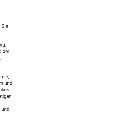
x
 Sie
ng.
d der
.
omie,
rn und
okus.
etigen
n und