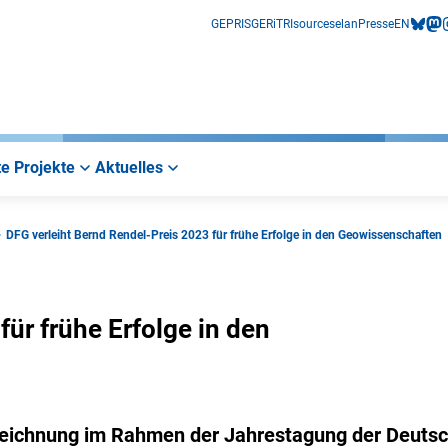
GEPRIS
GERiT
RIsources
elan
Presse
EN
bluesk
mas
i
e Projekte
Aktuelles
DFG verleiht Bernd Rendel-Preis 2023 für frühe Erfolge in den Geowissenschaften
ür frühe Erfolge in den
szeichnung im Rahmen der Jahrestagung der Deuts