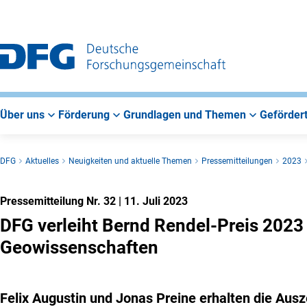
Zur
Zur
Zum
Hauptnavigation
Suche
Hauptbereich
Über uns
Förderung
Grundlagen und Themen
Gefördert
DFG
Aktuelles
Neuigkeiten und aktuelle Themen
Pressemitteilungen
2023
Pressemitteilung Nr. 32
|
11. Juli 2023
DFG verleiht Bernd Rendel-Preis 2023 f
Geowissenschaften
Felix Augustin und Jonas Preine erhalten die Au