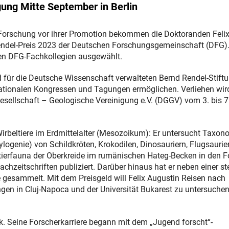
ung Mitte September in Berlin
e Forschung vor ihrer Promotion bekommen die Doktoranden Feli
ndel-Preis 2023 der Deutschen Forschungsgemeinschaft (DFG).
hen DFG-Fachkollegien ausgewählt.
d für die Deutsche Wissenschaft verwalteten Bernd Rendel-Stiftu
nationalen Kongressen und Tagungen ermöglichen. Verliehen wir
sellschaft – Geologische Vereinigung e.V. (DGGV) vom 3. bis 7
 Wirbeltiere im Erdmittelalter (Mesozoikum): Er untersucht Taxon
ogenie) von Schildkröten, Krokodilen, Dinosauriern, Flugsaurie
ltierfauna der Oberkreide im rumänischen Hateg-Becken in den F
achzeitschriften publiziert. Darüber hinaus hat er neben einer st
 gesammelt. Mit dem Preisgeld will Felix Augustin Reisen nach
en in Cluj-Napoca und der Universität Bukarest zu untersuche
. Seine Forscherkarriere begann mit dem „Jugend forscht“-