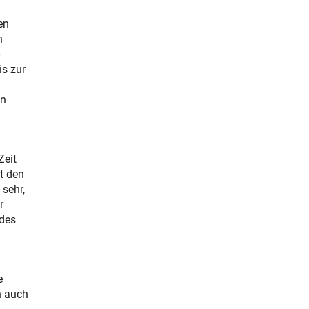
en
n
is zur
en
Zeit
t den
 sehr,
r
 des
e
n auch