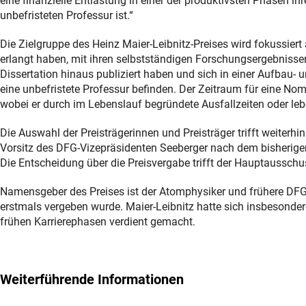
eine finanzielle Entlastung in einer der produktivsten Phasen i
unbefristeten Professur ist.“
Die Zielgruppe des Heinz Maier-Leibnitz-Preises wird fokussiert
erlangt haben, mit ihren selbstständigen Forschungsergebnissen
Dissertation hinaus publiziert haben und sich in einer Aufbau-
eine unbefristete Professur befinden. Der Zeitraum für eine No
wobei er durch im Lebenslauf begründete Ausfallzeiten oder le
Die Auswahl der Preisträgerinnen und Preisträger trifft weiterh
Vorsitz des DFG-Vizepräsidenten Seeberger nach dem bisherige
Die Entscheidung über die Preisvergabe trifft der Hauptauss
Namensgeber des Preises ist der Atomphysiker und frühere DFG-
erstmals vergeben wurde. Maier-Leibnitz hatte sich insbesonde
frühen Karrierephasen verdient gemacht.
Weiterführende Informationen