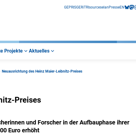
GEPRIS
GERiT
RIsources
elan
Presse
EN
bluesk
mas
i
e Projekte
Aktuelles
Neuausrichtung des Heinz Maier-Leibnitz-Preises
itz-Preises
herinnen und Forscher in der Aufbauphase ihrer
000 Euro erhöht