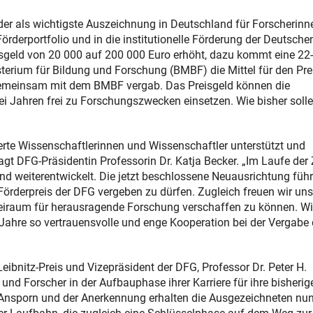
, der als wichtigste Auszeichnung in Deutschland für Forscherinn
Förderportfolio und in die institutionelle Förderung der Deutsche
sgeld von 20 000 auf 200 000 Euro erhöht, dazu kommt eine 22-
erium für Bildung und Forschung (BMBF) die Mittel für den Pre
 gemeinsam mit dem BMBF vergab. Das Preisgeld können die
i Jahren frei zu Forschungszwecken einsetzen. Wie bisher soll
ierte Wissenschaftlerinnen und Wissenschaftler unterstützt und
agt DFG-Präsidentin Professorin Dr. Katja Becker. „Im Laufe der 
d weiterentwickelt. Die jetzt beschlossene Neuausrichtung führ
s Förderpreis der DFG vergeben zu dürfen. Zugleich freuen wir uns
eiraum für herausragende Forschung verschaffen zu können. Wi
Jahre so vertrauensvolle und enge Kooperation bei der Vergabe
bnitz-Preis und Vizepräsident der DFG, Professor Dr. Peter H.
n und Forscher in der Aufbauphase ihrer Karriere für ihre bisherig
Ansporn und der Anerkennung erhalten die Ausgezeichneten nu