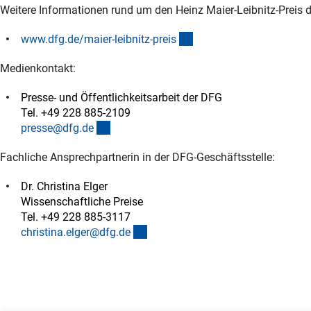
Weitere Informationen rund um den Heinz Maier-Leibnitz-Preis 
(interner Link)
www.dfg.de/maier-leibnitz-prei
s
Medienkontakt:
Presse- und Öffentlichkeitsarbeit der DFG
Tel. +49 228 885-2109
(externer Link)
presse@dfg.d
e
Fachliche Ansprechpartnerin in der DFG-Geschäftsstelle:
Dr. Christina Elger
Wissenschaftliche Preise
Tel. +49 228 885-3117
(externer Link)
christina.elger@dfg.d
e