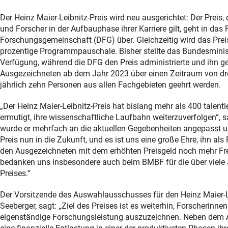
Der Heinz Maier-Leibnitz-Preis wird neu ausgerichtet: Der Preis
und Forscher in der Aufbauphase ihrer Karriere gilt, geht in das 
Forschungsgemeinschaft (DFG) über. Gleichzeitig wird das Prei
prozentige Programmpauschale. Bisher stellte das Bundesminist
Verfügung, während die DFG den Preis administrierte und ihn
Ausgezeichneten ab dem Jahr 2023 über einen Zeitraum von dre
jährlich zehn Personen aus allen Fachgebieten geehrt werden.
„Der Heinz Maier-Leibnitz-Preis hat bislang mehr als 400 talent
ermutigt, ihre wissenschaftliche Laufbahn weiterzuverfolgen“, s
wurde er mehrfach an die aktuellen Gegebenheiten angepasst un
Preis nun in die Zukunft, und es ist uns eine große Ehre, ihn al
den Ausgezeichneten mit dem erhöhten Preisgeld noch mehr Fr
bedanken uns insbesondere auch beim BMBF für die über viele 
Preises.“
Der Vorsitzende des Auswahlausschusses für den Heinz Maier-Lei
Seeberger, sagt: „Ziel des Preises ist es weiterhin, Forscherinne
eigenständige Forschungsleistung auszuzeichnen. Neben dem 