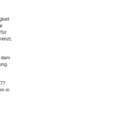
gkeit
e
für
renzt,
r dem
ung.
977
rn in