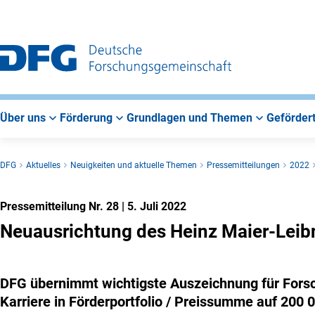
Zur
Zur
Zum
Hauptnavigation
Suche
Hauptbereich
Über uns
Förderung
Grundlagen und Themen
Gefördert
DFG
Aktuelles
Neuigkeiten und aktuelle Themen
Pressemitteilungen
2022
Pressemitteilung Nr. 28
|
5. Juli 2022
Neuausrichtung des Heinz Maier-Leibn
DFG übernimmt wichtigste Auszeichnung für Forsc
Karriere in Förderportfolio / Preissumme auf 200 