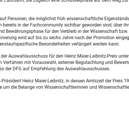
hrer Laufbahn, die zugleich eine Schlüsselphase auf dem Weg zur
 auf Personen, die möglichst früh wissenschaftliche Eigenständi
 bereits in der Fachcommunity sichtbar geworden sind, über ihr
 und Bewährungsphase für den Verbleib in der Wissenschaft bzw. 
minierung wird auf bis zu sechs Jahre nach der Promotion eingeg
benslaufspezifische Besonderheiten verlängert werden kann.
in der Auswahlausschuss für den Heinz Maier-Leibnitz-Preis unte
n Verfahren mit Vorauswahl, externer Begutachtung und Bewert
chuss der DFG auf Empfehlung des Auswahlausschusses.
Präsident Heinz Maier-Leibnitz, in dessen Amtszeit der Preis 1
re um die Belange von Wissenschaftlerinnen und Wissenschaftle