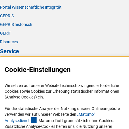
Portal Wissenschaftliche Integrität
GEPRIS
GEPRIS historisch
GERiT
RIsources
Service
Presse
Cookie-Einstellungen
FAQ
Karriere
Wir setzen auf unserer Website technisch zwingend erforderliche
Logo und Corporate Design
Cookies sowie Cookies zur Erhebung statistischer Informationen
(Analyse-Cookies) ein.
RSS-Feeds
Compliance
Für die statistische Analyse der Nutzung unserer Onlineangebote
verwenden wir auf unserer Webseite den
„Matomo“
Vergabeverfahren
(externer Link)
Analysediens
t
. Matomo läuft grundsätzlich ohne Cookies.
Barrierefreiheit
Zusätzliche Analyse-Cookies helfen uns, die Nutzung unserer