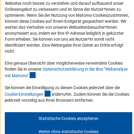
Websites noch besser zu verstehen und darauf aufbauend unser
Service und Informationen für Menschen mit Behinderungen
Onlineangebot zu verbessern und im Sinne der Nutzer*innen zu
optimieren. Wenn Sie der Nutzung von Matomo-Cookieszustimmen,
Erklärung zur Barrierefreiheit
können diese Cookies auf Ihrem Endgerät gespeichert werden. Wir
Barriere melden
werten das Verhalten von unseren Webseitenbesucher*innen
anonymisiert aus, indem wir ihre IP-Adresse lediglich in gekürzter
DFG-aktuell
Form erheben. Sie können von uns als Nutzer*in somit nicht
identifiziert werden. Eine Weitergabe Ihrer Daten an Dritte erfolgt
Erhalten Sie Neuigkeiten aus der DFG direkt in Ihr Mailpostfach oder
nicht.
schauen Sie sich die Ausgaben online an.
Eine genaue Übersicht über möglicherweise verwendete Cookies
finden Sie in unserer
Datenschutzerklärung in der Box "Webanalyse
Zum Newsletter
(Anchor Link)
mit Matomo
"
.
Sie können die Einwilligung zu diesen Cookies jederzeit über die
(interner Link)
Cookie-Einstellunge
n
widerrufen. Zudem können Sie die Cookies
jederzeit vorzeitig aus ihren Browsern entfernen.
Impressum
Datenschutz
Cookie-Einstellungen
Kontakt
Service
© 2026 DFG
Statistische Cookies akzeptieren
Weiter ohne statistische Cookies
Zum Anfang 