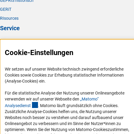
GEPRIS historisch
GERiT
RIsources
Service
Presse
FAQ
Cookie-Einstellungen
Karriere
Logo und Corporate Design
Wir setzen auf unserer Website technisch zwingend erforderliche
Cookies sowie Cookies zur Erhebung statistischer Informationen
RSS-Feeds
(Analyse-Cookies) ein.
Compliance
Für die statistische Analyse der Nutzung unserer Onlineangebote
Vergabeverfahren
verwenden wir auf unserer Webseite den
„Matomo“
Barrierefreiheit
(externer Link)
Analysediens
t
. Matomo läuft grundsätzlich ohne Cookies.
Zusätzliche Analyse-Cookies helfen uns, die Nutzung unserer
Service und Informationen für Menschen mit Behinderungen
Websites noch besser zu verstehen und darauf aufbauend unser
Onlineangebot zu verbessern und im Sinne der Nutzer*innen zu
Erklärung zur Barrierefreiheit
optimieren. Wenn Sie der Nutzung von Matomo-Cookieszustimmen,