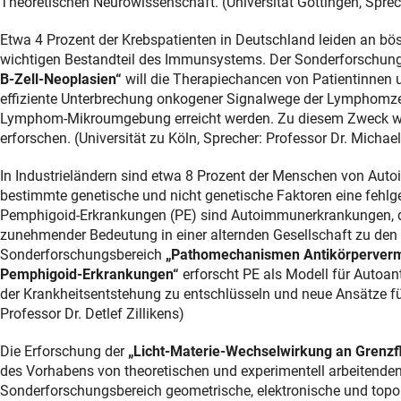
Theoretischen Neurowissenschaft. (Universität Göttingen, Sprech
Etwa 4 Prozent der Krebspatienten in Deutschland leiden an bö
wichtigen Bestandteil des Immunsystems. Der Sonderforschun
B-Zell-Neoplasien“
will die Therapiechancen von Patientinnen un
effiziente Unterbrechung onkogener Signalwege der Lymphomzell
Lymphom-Mikroumgebung erreicht werden. Zu diesem Zweck wil
erforschen. (Universität zu Köln, Sprecher: Professor Dr. Michael
In Industrieländern sind etwa 8 Prozent der Menschen von Auto
bestimmte genetische und nicht genetische Faktoren eine fehlg
Pemphigoid-Erkrankungen (PE) sind Autoimmunerkrankungen, di
zunehmender Bedeutung in einer alternden Gesellschaft zu den
Sonderforschungsbereich
„Pathomechanismen Antikörperverm
Pemphigoid-Erkrankungen“
erforscht PE als Modell für Autoa
der Krankheitsentstehung zu entschlüsseln und neue Ansätze für
Professor Dr. Detlef Zillikens)
Die Erforschung der
„Licht-Materie-Wechselwirkung an Grenzf
des Vorhabens von theoretischen und experimentell arbeitenden
Sonderforschungsbereich geometrische, elektronische und topo