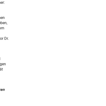
er:
nen
eben,
vom
or Dr.
l
ngen
ät
ren