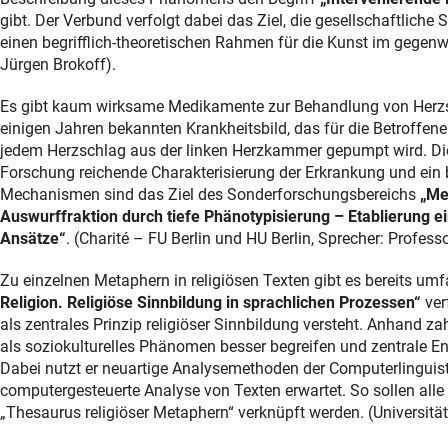
gibt. Der Verbund verfolgt dabei das Ziel, die gesellschaftlich
einen begrifflich-theoretischen Rahmen für die Kunst im gegenwär
Jürgen Brokoff).
Es gibt kaum wirksame Medikamente zur Behandlung von Herzsc
einigen Jahren bekannten Krankheitsbild, das für die Betroffenen 
jedem Herzschlag aus der linken Herzkammer gepumpt wird. Die
Forschung reichende Charakterisierung der Erkrankung und ein b
Mechanismen sind das Ziel des Sonderforschungsbereichs
„Me
Auswurffraktion durch tiefe Phänotypisierung – Etablierung ei
Ansätze“
. (Charité – FU Berlin und HU Berlin, Sprecher: Professo
Zu einzelnen Metaphern in religiösen Texten gibt es bereits u
Religion. Religiöse Sinnbildung in sprachlichen Prozessen“
ver
als zentrales Prinzip religiöser Sinnbildung versteht. Anhand za
als soziokulturelles Phänomen besser begreifen und zentrale En
Dabei nutzt er neuartige Analysemethoden der Computerlinguisti
computergesteuerte Analyse von Texten erwartet. So sollen alle
„Thesaurus religiöser Metaphern“ verknüpft werden. (Universitä