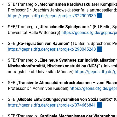
SFB/Transregio
„Mechanismen kardiovaskulärer Komplikat
Professor Dr. Joachim Jankowski; ebenfalls antragstellend:
(externe
https://gepris.dfg.de/gepris/projekt/32290093
9
SFB/Transregio
„Ultraschnelle Spindynamik“
(FU Berlin, Sp
Universität Halle-Wittenberg)
https://gepris.dfg.de/gepris/
SFB
„Re-Figuration von Räumen“
(TU Berlin, Sprecherin: P
(externe
https://gepris.dfg.de/gepris/projekt/29004524
8
SFB/Transregio
„Eine neue Synthese zur Individualisation
Nischenkonformität, Nischenkonstruktion (NC3)“
(Universi
antragstellend: Universität Münster)
https://gepris.dfg.de/
SFB
„Transiente Atmosphärendruckplasmen – vom Plasma 
Professor Dr. Achim von Keudell)
https://gepris.dfg.de/ge
SFB
„Globale Entwicklungsdynamiken von Sozialpolitik“
(U
(externe
https://gepris.dfg.de/gepris/projekt/37466684
1
SFB/Transregio
„Kardinale Mechanismen der Wahrnehmung