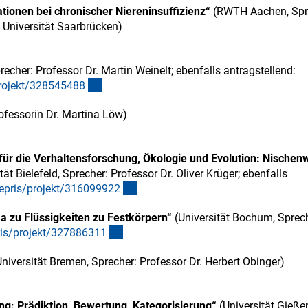
ionen bei chronischer Niereninsuffizienz“
(RWTH Aachen, Spr
 Universität Saarbrücken)
r Link)
recher: Professor Dr. Martin Weinelt; ebenfalls antragstellend:
(externer Link)
projekt/32854548
8
rofessorin Dr. Martina Löw)
r Link)
 für die Verhaltensforschung, Ökologie und Evolution: Nischen
tät Bielefeld, Sprecher: Professor Dr. Oliver Krüger; ebenfalls
(externer Link)
gepris/projekt/31609992
2
zu Flüssigkeiten zu Festkörpern“
(Universität Bochum, Sprech
(externer Link)
pris/projekt/32788631
1
niversität Bremen, Sprecher: Professor Dr. Herbert Obinger)
r Link)
: Prädiktion, Bewertung, Kategorisierung“
(Universität Gieße