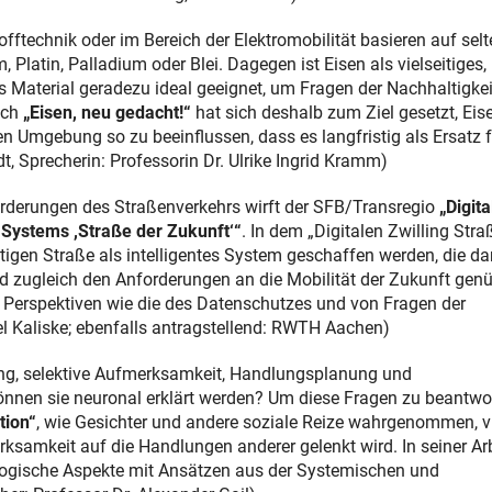
ftechnik oder im Bereich der Elektromobilität basieren auf selt
Platin, Palladium oder Blei. Dagegen ist Eisen als vielseitiges,
s Material geradezu ideal geeignet, um Fragen der Nachhaltigke
ich
„Eisen, neu gedacht!“
hat sich deshalb zum Ziel gesetzt, Eise
 Umgebung so zu beeinflussen, dass es langfristig als Ersatz f
dt, Sprecherin: Professorin Dr. Ulrike Ingrid Kramm)
rderungen des Straßenverkehrs wirft der SFB/Transregio
„Digita
 Systems ,Straße der Zukunft‘“
. In dem „Digitalen Zwilling Stra
tigen Straße als intelligentes System geschaffen werden, die d
nd zugleich den Anforderungen an die Mobilität der Zukunft gen
er Perspektiven wie die des Datenschutzes und von Fragen der
el Kaliske; ebenfalls antragstellend: RWTH Aachen)
ng, selektive Aufmerksamkeit, Handlungsplanung und
önnen sie neuronal erklärt werden? Um diese Fragen zu beantwo
tion“
, wie Gesichter und andere soziale Reize wahrgenommen, vi
ksamkeit auf die Handlungen anderer gelenkt wird. In seiner Ar
logische Aspekte mit Ansätzen aus der Systemischen und