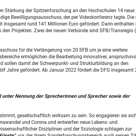
ren Stärkung der Spitzenforschung an den Hochschulen 14 neue
dige Bewilligungsausschuss, der per Videokonferenz tagte. Die
 insgesamt rund 141 Millionen Euro gefördert. Darin enthalten 
s den Projekten. Zwei der neuen Verbünde sind SFB/Transregio 
sschuss für die Verlängerung von 20 SFB um je eine weitere
bereiche ermöglichen die Bearbeitung innovativer, anspruchsvo
d sollen damit der Schwerpunkt- und Strukturbildung an den
lf Jahre gefördert. Ab Januar 2022 fördert die DFG insgesamt
nd unter Nennung der Sprecherinnen und Sprecher sowie der
mmt, gesellschaftlich wirksam zu sein. So engagieren sie sich
limawandel und Corona und entwerfen neue Lebens- und
issenschaftlicher Disziplinen und der Soziologie schlagen zur
 Künste“
vor, der ihrem Sonderforschungsbereich auch seinen Tit