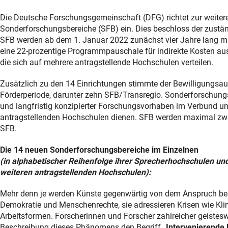
Die Deutsche Forschungsgemeinschaft (DFG) richtet zur weite
Sonderforschungsbereiche (SFB) ein. Dies beschloss der zustän
SFB werden ab dem 1. Januar 2022 zunächst vier Jahre lang mit
eine 22-prozentige Programmpauschale für indirekte Kosten au
die sich auf mehrere antragstellende Hochschulen verteilen.
Zusätzlich zu den 14 Einrichtungen stimmte der Bewilligungsau
Förderperiode, darunter zehn SFB/Transregio. Sonderforschungs
und langfristig konzipierter Forschungsvorhaben im Verbund un
antragstellenden Hochschulen dienen. SFB werden maximal zwö
SFB.
Die 14 neuen Sonderforschungsbereiche im Einzelnen
(in alphabetischer Reihenfolge ihrer Sprecherhochschulen u
weiteren antragstellenden Hochschulen):
Mehr denn je werden Künste gegenwärtig von dem Anspruch besti
Demokratie und Menschenrechte, sie adressieren Krisen wie K
Arbeitsformen. Forscherinnen und Forscher zahlreicher geistesw
Beschreibung dieses Phänomens den Begriff
„Intervenierende