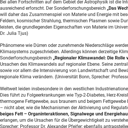
Bei allen Fortschritten auf dem Gebiet der Astrophysik ist die 
ausreichend erforscht. Der Sonderforschungsbereich
„Das Wech
will daher das Zusammenspiel von Materie und Energie mit be
Feldern, kosmischer Strahlung, thermischen Plasmen sowie Dunk
leisten, die grundlegenden Eigenschaften von Materie im Univer
Dr. Julia Tjus)
Phänomene wie Dürren oder zunehmende Niederschläge werden d
Klimasystems zugeschrieben. Allerdings können derzeitige Klim
Sonderforschungsbereich
„Regionaler Klimawandel: Die Roll
Ursachen des Klimawandels auf regionaler Ebene. Seine zentral
sowie vor allem die Intensivierung von Landwirtschaft und Be
regionale Klima verändern. (Universität Bonn, Sprecher: Profess
Weltweit leiden insbesondere in den westlichen Industrienatione
Dies führt zu Folgeerkrankungen wie Typ-2-Diabetes, Herz-Kreis
thermogene Fettgewebe, aus braunem und beigem Fettgewebe bes
– nicht aber, wie die Mechanismen der Aktivierung und Regulat
beiges Fett – Organinteraktionen, Signalwege und Energiehau
erlangen, um die Ursachen für die Übergewichtigkeit zu verste
Sprecher: Professor Dr. Alexander Pfeifer; ebenfalls antragste