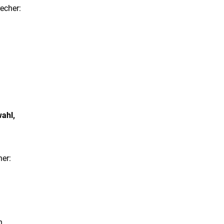
echer:
wahl,
er:
n,