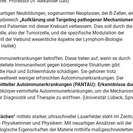
er: Professor Dr. Alexander Gail)
sartigen Neubildungen, sogenannten Neoplasien, der B-Zellen, e
gsbereich
„Aufklärung und Targeting pathogener Mechanismen
d Patienten mit dieser Krebsart verbessern. Dies soll durch die
e, also der Tumorzelle, und die spezifische Modulation der
l der Verbund wesentliche Aspekte der Lymphom-Biologie
 Hallek)
immunerkrankungen betroffen. Diese treten auf, wenn es durch
eleitete Immunantwort gegen körpereigene Strukturen gibt.
e Haut und Schleimhäute schädigen. Sie gehören trotz
 weltweit weniger erforschten Autoimmunerkrankungen. Der
ittelter Autoimmunerkrankungen (PANTAU): Erkenntnisse du
ntikörper-vermittelte Autoimmunerkrankungen, um die Mechani
 Diagnostik und Therapie zu eröffnen. (Universität Lübeck, Spr
lächen“
mittels starker, ultraschneller Laserfelder steht im Zent
 Physikerinnen und Physikern. Mit neuartigen Ansätzen will der
logische Eigenschaften der Materie mithilfe maßgeschneiderten