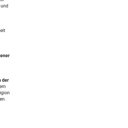
n und
eit
tener
 der
ern
igion
en.