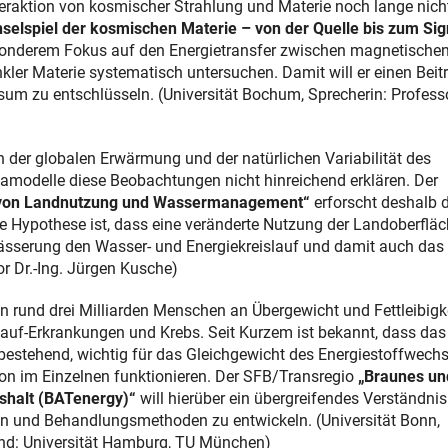
Interaktion von kosmischer Strahlung und Materie noch lange nich
selspiel der kosmischen Materie – von der Quelle bis zum Sig
sonderem Fokus auf den Energietransfer zwischen magnetische
ler Materie systematisch untersuchen. Damit will er einen Beit
sum zu entschlüsseln. (Universität Bochum, Sprecherin: Profess
er globalen Erwärmung und der natürlichen Variabilität des
amodelle diese Beobachtungen nicht hinreichend erklären. Der
e von Landnutzung und Wassermanagement“
erforscht deshalb d
e Hypothese ist, dass eine veränderte Nutzung der Landoberflä
wässerung den Wasser- und Energiekreislauf und damit auch das
or Dr.-Ing. Jürgen Kusche)
n rund drei Milliarden Menschen an Übergewicht und Fettleibigke
lauf-Erkrankungen und Krebs. Seit Kurzem ist bekannt, dass das
tehend, wichtig für das Gleichgewicht des Energiestoffwechse
ion im Einzelnen funktionieren. Der SFB/Transregio
„Braunes un
shalt (BATenergy)“
will hierüber ein übergreifendes Verständnis
hen und Behandlungsmethoden zu entwickeln. (Universität Bonn,
llend: Universität Hamburg, TU München)