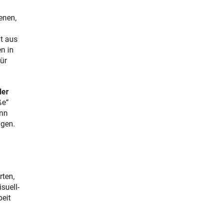
enen,
it aus
n in
ür
ler
ße“
ann
ügen.
rten,
suell-
beit