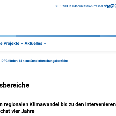
GEPRIS
GERiT
RIsources
elan
Presse
EN
bluesk
mas
i
e Projekte
Aktuelles
DFG fördert 14 neue Sonderforschungsbereiche
sbereiche
n regionalen Klimawandel bis zu den interveniere
chst vier Jahre