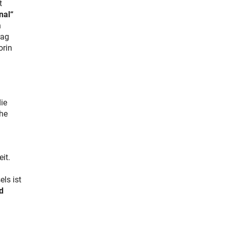
t
nal“
n
rag
orin
ie
che
it.
ls ist
d