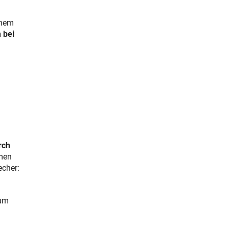
inem
 bei
rch
smen
echer:
rum