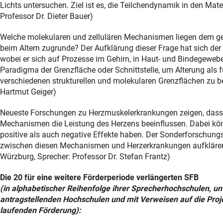
Lichts untersuchen. Ziel ist es, die Teilchendynamik in den Mater
Professor Dr. Dieter Bauer)
Welche molekularen und zellulären Mechanismen liegen dem ge
beim Altern zugrunde? Der Aufklärung dieser Frage hat sich d
wobei er sich auf Prozesse im Gehirn, in Haut- und Bindegewe
Paradigma der Grenzfläche oder Schnittstelle, um Alterung al
verschiedenen strukturellen und molekularen Grenzflächen zu be
Hartmut Geiger)
Neueste Forschungen zu Herzmuskelerkrankungen zeigen, dass 
Mechanismen die Leistung des Herzens beeinflussen. Dabei könn
positive als auch negative Effekte haben. Der Sonderforschung
zwischen diesen Mechanismen und Herzerkrankungen aufklären 
Würzburg, Sprecher: Professor Dr. Stefan Frantz)
Die 20 für eine weitere Förderperiode verlängerten SFB
(in alphabetischer Reihenfolge ihrer Sprecherhochschulen, u
antragstellenden Hochschulen und mit Verweisen auf die Pro
laufenden Förderung):