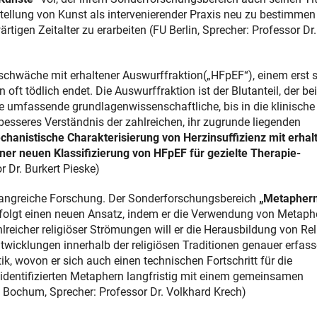
e Stellung von Kunst als intervenierender Praxis neu zu bestimme
tigen Zeitalter zu erarbeiten (FU Berlin, Sprecher: Professor Dr.
hwäche mit erhaltener Auswurffraktion(„HFpEF“), einem erst s
oft tödlich endet. Die Auswurffraktion ist der Blutanteil, der bei
 umfassende grundlagenwissenschaftliche, bis in die klinische
esseres Verständnis der zahlreichen, ihr zugrunde liegenden
chanistische Charakterisierung von Herzinsuffizienz mit erhal
ner neuen Klassifizierung von HFpEF für gezielte Therapie-
r Dr. Burkert Pieske)
mfangreiche Forschung. Der Sonderforschungsbereich
„Metaphern
folgt einen neuen Ansatz, indem er die Verwendung von Metaph
hlreicher religiöser Strömungen will er die Herausbildung von Rel
twicklungen innerhalb der religiösen Traditionen genauer erfass
k, wovon er sich auch einen technischen Fortschritt für die
 identifizierten Metaphern langfristig mit einem gemeinsamen
t Bochum, Sprecher: Professor Dr. Volkhard Krech)