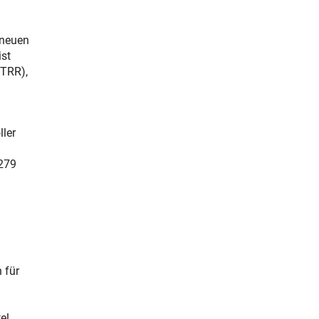
 neuen
ist
(TRR),
ller
 279
 für
el