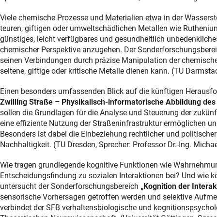
Viele chemische Prozesse und Materialien etwa in der Wasserstof
teuren, giftigen oder umweltschädlichen Metallen wie Ruthenium, 
günstiges, leicht verfügbares und gesundheitlich unbedenkliche
chemischer Perspektive anzugehen. Der Sonderforschungsbere
seinen Verbindungen durch präzise Manipulation der chemischen
seltene, giftige oder kritische Metalle dienen kann. (TU Darmsta
Einen besonders umfassenden Blick auf die künftigen Herausfo
Zwilling Straße – Physikalisch-informatorische Abbildung des
sollen die Grundlagen für die Analyse und Steuerung der zukünf
eine effiziente Nutzung der Straßeninfrastruktur ermöglichen u
Besonders ist dabei die Einbeziehung rechtlicher und politisch
Nachhaltigkeit. (TU Dresden, Sprecher: Professor Dr.-Ing. Micha
Wie tragen grundlegende kognitive Funktionen wie Wahrnehmu
Entscheidungsfindung zu sozialen Interaktionen bei? Und wie k
untersucht der Sonderforschungsbereich
„Kognition der Interak
sensorische Vorhersagen getroffen werden und selektive Aufmer
verbindet der SFB verhaltensbiologische und kognitionspsycho