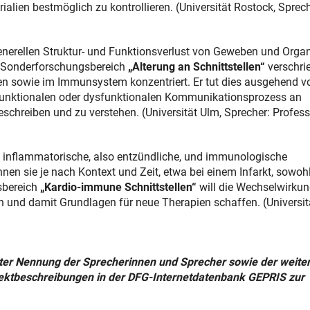
ialien bestmöglich zu kontrollieren. (Universität Rostock, Sprech
nerellen Struktur- und Funktionsverlust von Geweben und Orga
er Sonderforschungsbereich
„Alterung an Schnittstellen“
verschri
ben sowie im Immunsystem konzentriert. Er tut dies ausgehend 
s funktionalen oder dysfunktionalen Kommunikationsprozess an
schreiben und zu verstehen. (Universität Ulm, Sprecher: Profess
inflammatorische, also entzündliche, und immunologische
en sie je nach Kontext und Zeit, etwa bei einem Infarkt, sowoh
sbereich
„Kardio-immune Schnittstellen“
will die Wechselwirku
und damit Grundlagen für neue Therapien schaffen. (Universit
nter Nennung der Sprecherinnen und Sprecher sowie der weite
jektbeschreibungen in der DFG-Internetdatenbank GEPRIS zur