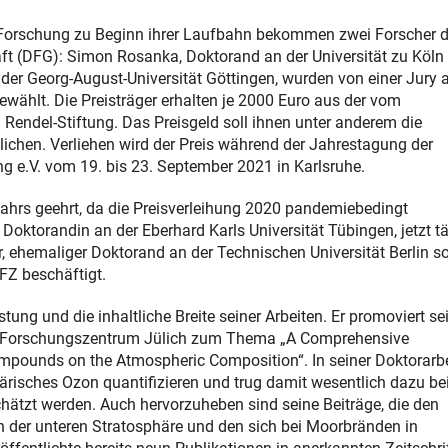
he Forschung zu Beginn ihrer Laufbahn bekommen zwei Forscher 
t (DFG): Simon Rosanka, Doktorand an der Universität zu Köln
er Georg-August-Universität Göttingen, wurden von einer Jury 
wählt. Die Preisträger erhalten je 2000 Euro aus der vom
 Rendel-Stiftung. Das Preisgeld soll ihnen unter anderem die
chen. Verliehen wird der Preis während der Jahrestagung der
 e.V. vom 19. bis 23. September 2021 in Karlsruhe.
jahrs geehrt, da die Preisverleihung 2020 pandemiebedingt
oktorandin an der Eberhard Karls Universität Tübingen, jetzt tä
, ehemaliger Doktorand an der Technischen Universität Berlin s
Z beschäftigt.
ng und die inhaltliche Breite seiner Arbeiten. Er promoviert sei
em Forschungszentrum Jülich zum Thema „A Comprehensive
mpounds on the Atmospheric Composition“. In seiner Doktorarbe
risches Ozon quantifizieren und trug damit wesentlich dazu bei
hätzt werden. Auch hervorzuheben sind seine Beiträge, die den
der unteren Stratosphäre und den sich bei Moorbränden in