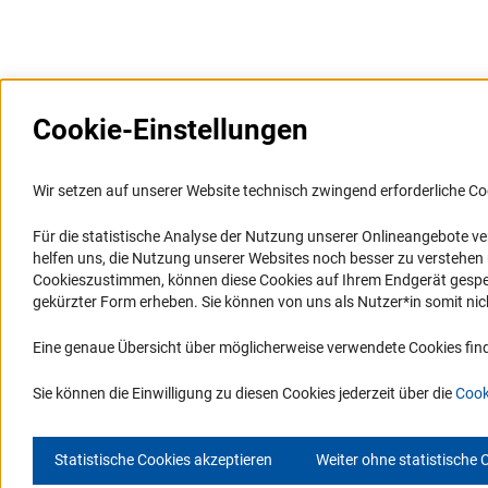
Cookie-Einstellungen
Weitere Websites und
Service
Informationssysteme
Wir setzen auf unserer Website technisch zwingend erforderliche Co
Presse
Portal Wissenschaftliche Integrität
Für die statistische Analyse der Nutzung unserer Onlineangebote v
FAQ
helfen uns, die Nutzung unserer Websites noch besser zu verstehe
GEPRIS
Karriere
Cookieszustimmen, können diese Cookies auf Ihrem Endgerät gespeic
GEPRIS historisch
Logo und Corporate Design
gekürzter Form erheben. Sie können von uns als Nutzer*in somit nicht 
GERiT
RSS-Feeds
Eine genaue Übersicht über möglicherweise verwendete Cookies find
RIsources
Compliance
Vergabeverfahren
Sie können die Einwilligung zu diesen Cookies jederzeit über die
Cook
Statistische Cookies akzeptieren
Weiter ohne statistische 