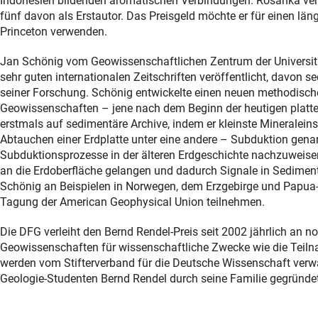
Indonesien bildenden aromatischen Verbindungen. Rosanka veröf
fünf davon als Erstautor. Das Preisgeld möchte er für einen l
Princeton verwenden.
Jan Schönig vom Geowissenschaftlichen Zentrum der Universität 
sehr guten internationalen Zeitschriften veröffentlicht, davon se
seiner Forschung. Schönig entwickelte einen neuen methodisch
Geowissenschaften – jene nach dem Beginn der heutigen platten
erstmals auf sedimentäre Archive, indem er kleinste Mineralein
Abtauchen einer Erdplatte unter eine andere – Subduktion gena
Subduktionsprozesse in der älteren Erdgeschichte nachzuweisen,
an die Erdoberfläche gelangen und dadurch Signale in Sedimen
Schönig an Beispielen in Norwegen, dem Erzgebirge und Papua-
Tagung der American Geophysical Union teilnehmen.
Die DFG verleiht den Bernd Rendel-Preis seit 2002 jährlich an 
Geowissenschaften für wissenschaftliche Zwecke wie die Teiln
werden vom Stifterverband für die Deutsche Wissenschaft verwal
Geologie-Studenten Bernd Rendel durch seine Familie gegründet