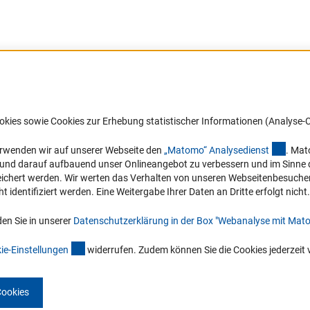
Barrierefreiheit
DFG-aktuell
okies sowie Cookies zur Erhebung statistischer Informationen (Analyse-C
Service und Informationen für Menschen
Erhalten Sie Neuigkeiten aus der DF
mit Behinderungen
in Ihr Mailpostfach oder schauen Si
(exter
erwenden wir auf unserer Webseite den
„Matomo“ Analysediens
t
. Mat
die Ausgaben online an.
n und darauf aufbauend unser Onlineangebot zu verbessern und im Sinne
Erklärung zur Barrierefreiheit
hert werden. Wir werten das Verhalten von unseren Webseitenbesucher*in
Barriere melden
identifiziert werden. Eine Weitergabe Ihrer Daten an Dritte erfolgt nicht.
Zum Newsletter
en Sie in unserer
Datenschutzerklärung in der Box "Webanalyse mit Mat
(interner Link)
ie-Einstellunge
n
widerrufen. Zudem können Sie die Cookies jederzeit 
Cookies