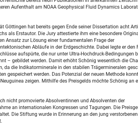
fentlichte bereits neun Publikationen in anerkannten Zeitschri
ängeren Aufenthalt am NOAA Geophysical Fluid Dynamics Laborat
Göttingen hat bereits gegen Ende seiner Dissertation acht Arti
chs als Erstautor. Die Jury attestierte ihm eine besondere Origina
en Ansatz zur Lösung einer fundamentalen Frage der
tektonischen Abläufe in der Erdgeschichte. Dabei legte er den
schlüsse aufspürte, die nur unter Ultra-Hochdruck-Bedingungen 
nnt – gebildet werden. Damit erhöht Schönig wesentlich die Cha
 da die Indikatorminerale in den stabilen Trägermineralen gesc
ten gespeichert werden. Das Potenzial der neuen Methode konn
Neuguinea zeigen. Mithilfe des Preisgelds möchte Schönig an e
noch nicht promovierte Absolventinnen und Absolventen der
ahme an internationalen Kongressen und Tagungen. Die Preisge
tet. Die Stiftung wurde in Erinnerung an den jung verstorbenen
.