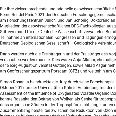
Für ihre vielversprechende und originelle geowissenschaftlic
Bernd Rendel-Preis 2021 der Deutschen Forschungsgemeinschaf
am Forschungszentrum Jülich, und Jan Schönig, Doktorand an d
Mitgliedern der geowissenschaftlichen DFG-Fachkollegien ausge
Stifterverband für die Deutsche Wissenschaft verwalteten Bernd
Teilnahme an internationalen Kongressen und Tagungen ermögli
Deutschen Geologischen Gesellschaft – Geologische Vereinigung
Dann werden auch die Preisträgerin und der Preisträger des Vor
verschoben werden musste. Dies waren Anja Allabar, ehemalige D
der Georg-August-Universität Göttingen, sowie Milad Asgarimehr
am Geoforschungszentrum Potsdam (GFZ) und weiterhin am GF
Simon Rosanka beindruckte die Jury durch seine Forschungsleistu
Oktober 2017 an der Universität zu Köln in Verbindung mit d
Assessment of the Influence of Oxygenated Volatile Organic Co
konnte Rosanka den Beitrag von Wolken als Senke für troposphä
dass organische Säuren in der Troposphäre nicht länger untersc
Zusammenhang herstellten zwischen der Reduktion von Ozon in 