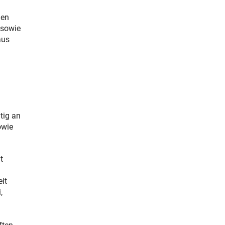
den
 sowie
aus
tig an
owie
t
it
,