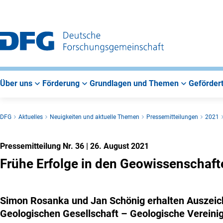
Zur
Zur
Zum
Hauptnavigation
Suche
Hauptbereich
Über uns
Förderung
Grundlagen und Themen
Gefördert
DFG
Aktuelles
Neuigkeiten und aktuelle Themen
Pressemitteilungen
2021
Pressemitteilung Nr. 36
|
26. August 2021
Frühe Erfolge in den Geowissenschaft
Simon Rosanka und Jan Schönig erhalten Auszei
Geologischen Gesellschaft – Geologische Vereini