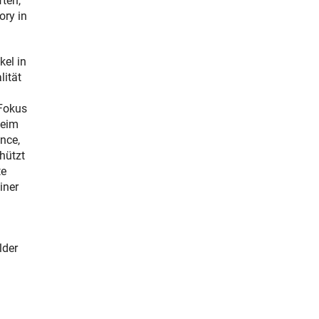
ften,
ory in
kel in
lität
 Fokus
beim
nce,
hützt
te
iner
lder