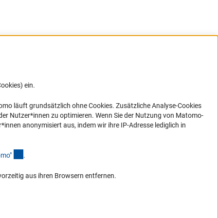
ookies) ein.
G direkt
e sich
ner Link)
omo läuft grundsätzlich ohne Cookies. Zusätzliche Analyse-Cookies
 der Nutzer*innen zu optimieren. Wenn Sie der Nutzung von Matomo-
nen anonymisiert aus, indem wir ihre IP-Adresse lediglich in
(Anchor Link)
omo
"
.
vorzeitig aus ihren Browsern entfernen.
Zum Anfang de