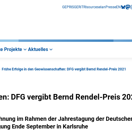
GEPRIS
GERiT
RIsources
elan
Presse
EN
bluesk
mas
i
e Projekte
Aktuelles
Frühe Erfolge in den Geowissenschaften: DFG vergibt Bernd Rendel-Preis 2021
en: DFG vergibt Bernd Rendel-Preis 2
chnung im Rahmen der Jahrestagung der Deutsche
gung Ende September in Karlsruhe