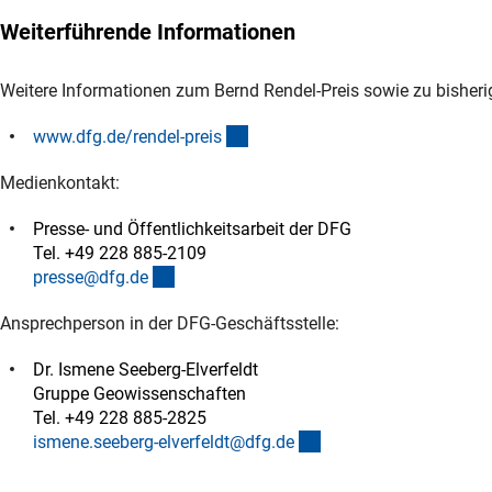
Weiterführende Informationen
Weitere Informationen zum Bernd Rendel-Preis sowie zu bisherig
(interner Link)
www.dfg.de/rendel-prei
s
Medienkontakt:
Presse- und Öffentlichkeitsarbeit der DFG
Tel. +49 228 885-2109
(externer Link)
presse@dfg.d
e
Ansprechperson in der DFG-Geschäftsstelle:
Dr. Ismene Seeberg-Elverfeldt
Gruppe Geowissenschaften
Tel. +49 228 885-2825
(externer Link)
ismene.seeberg-elverfeldt@dfg.d
e