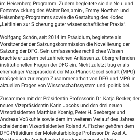
im Heisenberg-Programm. Zudem begleitete sie die Neu- und
Fortentwicklung des Walter Benjamin-, Emmy Noether- und
Heisenberg-Programms sowie die Gestaltung des Kodex
„Leitlinien zur Sicherung guter wissenschaftlicher Praxis“.
Wolfgang Schön, seit 2014 im Präsidium, begleitete als
Vorsitzender der Satzungskommission die Novellierung der
Satzung der DFG. Sein umfassendes rechtliches Wissen
brachte er zudem bei zahlreichen Anlässen zu übergreifenden
institutionellen Fragen der DFG ein. Nicht zuletzt trug er als
ehemaliger Vizepräsident der Max-Planck-Gesellschaft (MPG)
maßgeblich zur engen Zusammenarbeit von DFG und MPG in
aktuellen Fragen von Wissenschaftssystem und -politik bei.
Zusammen mit der Präsidentin Professorin Dr. Katja Becker, der
neuen Vizepräsidentin Karin Jacobs und den drei neuen
Vizepräsidenten Matthias Koenig, Peter H. Seeberger und
Andreas Voßkuhle sowie dem im weiteren Verlauf des Jahres
scheidenden Vizepräsidenten Roland A. Fischer gehören dem
DFG-Präsidium der Molekularbiologe Professor Dr. Axel A.
Brakhage, die Anglistische Literaturwissenschaftlerin