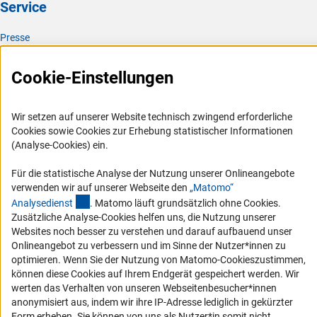
Service
Presse
FAQ
Cookie-Einstellungen
Karriere
Logo und Corporate Design
Wir setzen auf unserer Website technisch zwingend erforderliche
RSS-Feeds
Cookies sowie Cookies zur Erhebung statistischer Informationen
Compliance
(Analyse-Cookies) ein.
Vergabeverfahren
Für die statistische Analyse der Nutzung unserer Onlineangebote
Barrierefreiheit
verwenden wir auf unserer Webseite den
„Matomo“
(externer Link)
Analysediens
t
. Matomo läuft grundsätzlich ohne Cookies.
Zusätzliche Analyse-Cookies helfen uns, die Nutzung unserer
Service und Informationen für Menschen mit Behinderungen
Websites noch besser zu verstehen und darauf aufbauend unser
Erklärung zur Barrierefreiheit
Onlineangebot zu verbessern und im Sinne der Nutzer*innen zu
optimieren. Wenn Sie der Nutzung von Matomo-Cookieszustimmen,
Barriere melden
können diese Cookies auf Ihrem Endgerät gespeichert werden. Wir
DFG-aktuell
werten das Verhalten von unseren Webseitenbesucher*innen
anonymisiert aus, indem wir ihre IP-Adresse lediglich in gekürzter
Erhalten Sie Neuigkeiten aus der DFG direkt in Ihr Mailpostfach oder
Form erheben. Sie können von uns als Nutzer*in somit nicht