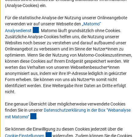
RSS-Feeds
(Analyse-Cookies) ein.
Compliance
Für die statistische Analyse der Nutzung unserer Onlineangebote
Vergabeverfahren
verwenden wir auf unserer Webseite den
„Matomo“
(externer Link)
Barrierefreiheit
Analysediens
t
. Matomo läuft grundsätzlich ohne Cookies.
Zusätzliche Analyse-Cookies helfen uns, die Nutzung unserer
Websites noch besser zu verstehen und darauf aufbauend unser
Service und Informationen für Menschen mit Behinderungen
Onlineangebot zu verbessern und im Sinne der Nutzer*innen zu
Erklärung zur Barrierefreiheit
optimieren. Wenn Sie der Nutzung von Matomo-Cookieszustimmen,
können diese Cookies auf Ihrem Endgerät gespeichert werden. Wir
Barriere melden
werten das Verhalten von unseren Webseitenbesucher*innen
DFG-aktuell
anonymisiert aus, indem wir ihre IP-Adresse lediglich in gekürzter
Form erheben. Sie können von uns als Nutzer*in somit nicht
identifiziert werden. Eine Weitergabe Ihrer Daten an Dritte erfolgt
Erhalten Sie Neuigkeiten aus der DFG direkt in Ihr Mailpostfach oder
nicht.
schauen Sie sich die Ausgaben online an.
Eine genaue Übersicht über möglicherweise verwendete Cookies
finden Sie in unserer
Datenschutzerklärung in der Box "Webanalyse
Zum Newsletter
(Anchor Link)
mit Matomo
"
.
Sie können die Einwilligung zu diesen Cookies jederzeit über die
(interner Link)
Cookie-Einstellunge
n
widerrufen. Zudem können Sie die Cookies