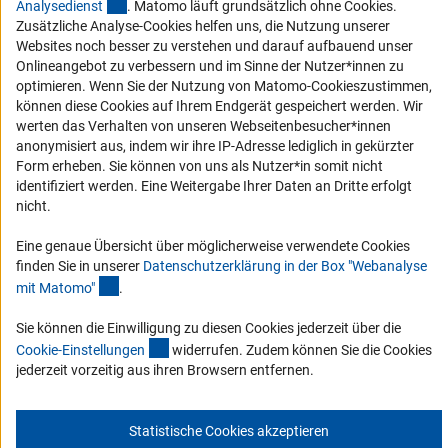
(externer Link)
Analysediens
t
. Matomo läuft grundsätzlich ohne Cookies.
Erklärung zur Barrierefreiheit
Zusätzliche Analyse-Cookies helfen uns, die Nutzung unserer
Barriere melden
Websites noch besser zu verstehen und darauf aufbauend unser
Onlineangebot zu verbessern und im Sinne der Nutzer*innen zu
DFG-aktuell
optimieren. Wenn Sie der Nutzung von Matomo-Cookieszustimmen,
können diese Cookies auf Ihrem Endgerät gespeichert werden. Wir
Erhalten Sie Neuigkeiten aus der DFG direkt in Ihr Mailpostfach oder
werten das Verhalten von unseren Webseitenbesucher*innen
schauen Sie sich die Ausgaben online an.
anonymisiert aus, indem wir ihre IP-Adresse lediglich in gekürzter
Form erheben. Sie können von uns als Nutzer*in somit nicht
identifiziert werden. Eine Weitergabe Ihrer Daten an Dritte erfolgt
Zum Newsletter
nicht.
Eine genaue Übersicht über möglicherweise verwendete Cookies
finden Sie in unserer
Datenschutzerklärung in der Box "Webanalyse
(Anchor Link)
mit Matomo
"
.
Impressum
Datenschutz
Cookie-Einstellungen
Kontakt
Sie können die Einwilligung zu diesen Cookies jederzeit über die
Service
(interner Link)
© 2026 DFG
Cookie-Einstellunge
n
widerrufen. Zudem können Sie die Cookies
jederzeit vorzeitig aus ihren Browsern entfernen.
Statistische Cookies akzeptieren