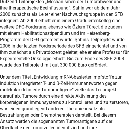
Dutzend Teilprojekten „Mechanismen der Tumorabwehr und
ihre therapeutische Beeinflussung“. Şahin war ab dem Jahr
2000 zunächst als Leiter einer Nachwuchsgruppe in den SFB
integriert. Ab 2004 erhielt er in einem Graduiertenkolleg eine
weitere DFG-Förderung, ebenso wie Özlem Türeci, die zudem
mit einem Habilitationsstipendium und im Heisenberg-
Programm der DFG gefördert wurde. Şahins Teilprojekt wurde
2006 in der letzten Förderperiode des SFB eingerichtet und von
ihm zunächst als Privatdozent geleitet, ehe er eine Professur für
Experimentelle Onkologie erhielt. Bis zum Ende des SFB 2008
wurde das Teilprojekt mit gut 300 000 Euro gefördert.
Unter dem Titel „Entwicklung mRNA-basierter Impfstoffe zur
Induktion integrierter T- und B-Zell-Immunantworten gegen
molekular definierte Tumorantigene“ zielte das Teilprojekt
darauf ab, Tumore durch eine direkte Aktivierung des
körpereigenen Immunsystems zu kontrollieren und zu zerstören,
was einen grundlegend anderen Therapieansatz als
Bestrahlungen oder Chemotherapien darstellt. Bei diesem
Ansatz werden die sogenannten Tumorantigene auf der
Oberfläche der Tumorzellen identifiziert und ihre