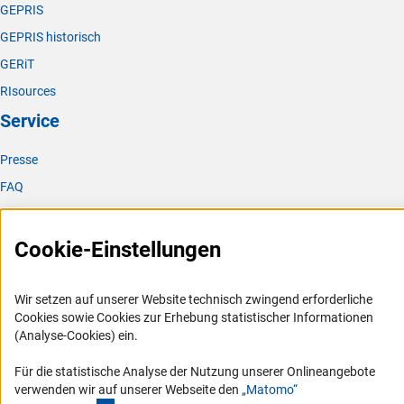
GEPRIS
GEPRIS historisch
GERiT
RIsources
Service
Presse
FAQ
Karriere
Logo und Corporate Design
Cookie-Einstellungen
RSS-Feeds
Compliance
Wir setzen auf unserer Website technisch zwingend erforderliche
Cookies sowie Cookies zur Erhebung statistischer Informationen
Vergabeverfahren
(Analyse-Cookies) ein.
Barrierefreiheit
Für die statistische Analyse der Nutzung unserer Onlineangebote
verwenden wir auf unserer Webseite den
„Matomo“
Service und Informationen für Menschen mit Behinderungen