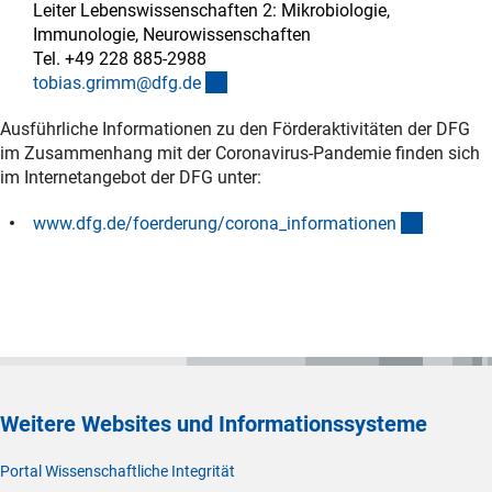
Leiter Lebenswissenschaften 2: Mikrobiologie,
Immunologie, Neurowissenschaften
Tel. +49 228 885-2988
(externer Link)
tobias.grimm@dfg.d
e
Ausführliche Informationen zu den Förderaktivitäten der DFG
im Zusammenhang mit der Coronavirus-Pandemie finden sich
im Internetangebot der DFG unter:
(interner
www.dfg.de/foerderung/corona_informatione
n
Weitere Websites und Informationssysteme
Portal Wissenschaftliche Integrität