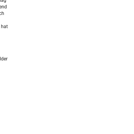
lag
rend
ch
 hat
lder