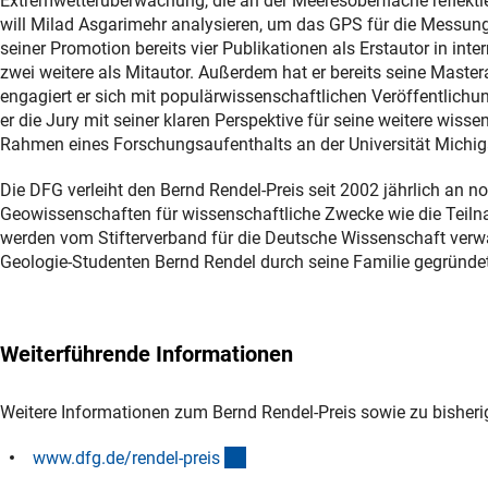
Extremwetterüberwachung, die an der Meeresoberfläche reflekti
will Milad Asgarimehr analysieren, um das GPS für die Messu
seiner Promotion bereits vier Publikationen als Erstautor in in
zwei weitere als Mitautor. Außerdem hat er bereits seine Master
engagiert er sich mit populärwissenschaftlichen Veröffentlichun
er die Jury mit seiner klaren Perspektive für seine weitere wis
Rahmen eines Forschungsaufenthalts an der Universität Michig
Die DFG verleiht den Bernd Rendel-Preis seit 2002 jährlich an 
Geowissenschaften für wissenschaftliche Zwecke wie die Teiln
werden vom Stifterverband für die Deutsche Wissenschaft verwal
Geologie-Studenten Bernd Rendel durch seine Familie gegründet
Weiterführende Informationen
Weitere Informationen zum Bernd Rendel-Preis sowie zu bisherig
(interner Link)
www.dfg.de/rendel-prei
s