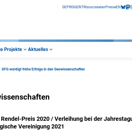
GEPRIS
GERiT
RIsources
elan
Presse
EN
bluesk
mas
i
e Projekte
Aktuelles
DFG würdigt frühe Erfolge in den Geowissenschaften
wissenschaften
 Rendel-Preis 2020 / Verleihung bei der Jahrestag
gische Vereinigung 2021