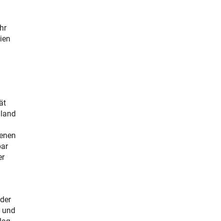
hr
ien
ät
hland
denen
bar
er
der
- und