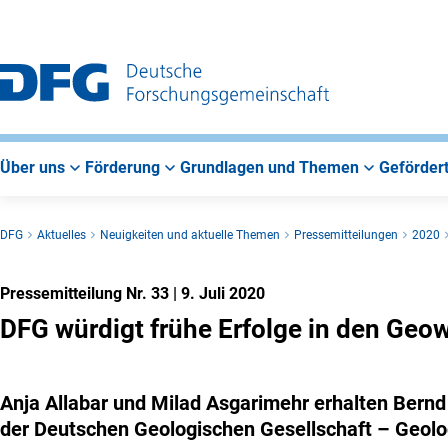
Zur
Zur
Zum
Hauptnavigation
Suche
Hauptbereich
Über uns
Förderung
Grundlagen und Themen
Gefördert
DFG
Aktuelles
Neuigkeiten und aktuelle Themen
Pressemitteilungen
2020
Pressemitteilung Nr. 33
|
9. Juli 2020
DFG würdigt frühe Erfolge in den Geo
Anja Allabar und Milad Asgarimehr erhalten Bernd
der Deutschen Geologischen Gesellschaft – Geolo