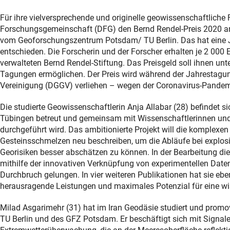
Für ihre vielversprechende und originelle geowissenschaftliche
Forschungsgemeinschaft (DFG) den Bernd Rendel-Preis 2020 an 
vom Geoforschungszentrum Potsdam/ TU Berlin. Das hat eine J
entschieden. Die Forscherin und der Forscher erhalten je 2 000
verwalteten Bernd Rendel-Stiftung. Das Preisgeld soll ihnen u
Tagungen ermöglichen. Der Preis wird während der Jahrestagu
Vereinigung (DGGV) verliehen – wegen der Coronavirus-Pandemi
Die studierte Geowissenschaftlerin Anja Allabar (28) befindet si
Tübingen betreut und gemeinsam mit Wissenschaftlerinnen und 
durchgeführt wird. Das ambitionierte Projekt will die komplex
Gesteinsschmelzen neu beschreiben, um die Abläufe bei explo
Georisiken besser abschätzen zu können. In der Bearbeitung die
mithilfe der innovativen Verknüpfung von experimentellen Da
Durchbruch gelungen. In vier weiteren Publikationen hat sie ebe
herausragende Leistungen und maximales Potenzial für eine wiss
Milad Asgarimehr (31) hat im Iran Geodäsie studiert und prom
TU Berlin und des GFZ Potsdam. Er beschäftigt sich mit Signal