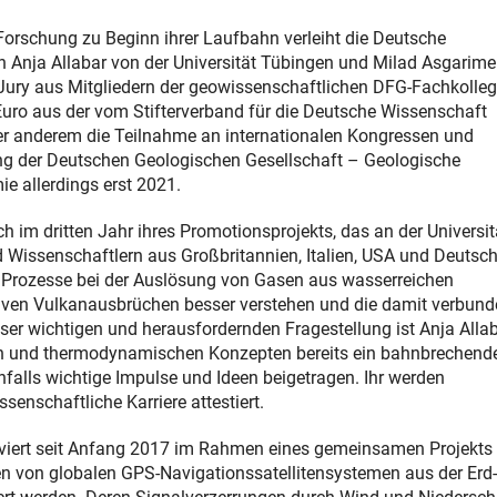
 Forschung zu Beginn ihrer Laufbahn verleiht die Deutsche
Anja Allabar von der Universität Tübingen und Milad Asgarime
ury aus Mitgliedern der geowissenschaftlichen DFG-Fachkolleg
 Euro aus der vom Stifterverband für die Deutsche Wissenschaft
nter anderem die Teilnahme an internationalen Kongressen und
ng der Deutschen Geologischen Gesellschaft – Geologische
e allerdings erst 2021.
ch im dritten Jahr ihres Promotionsprojekts, das an der Universit
Wissenschaftlern aus Großbritannien, Italien, USA und Deutsc
en Prozesse bei der Auslösung von Gasen aus wasserreichen
siven Vulkanausbrüchen besser verstehen und die damit verbun
ser wichtigen und herausfordernden Fragestellung ist Anja Alla
ten und thermodynamischen Konzepten bereits ein bahnbrechend
nfalls wichtige Impulse und Ideen beigetragen. Ihr werden
enschaftliche Karriere attestiert.
oviert seit Anfang 2017 im Rahmen eines gemeinsamen Projekts 
en von globalen GPS-Navigationssatellitensystemen aus der Erd