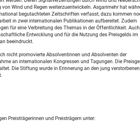
ert werden. Deren Signalverzerrungen durch Wind und Niedersch
ng von Wind und Regen weiterzuentwickeln. Asgarimehr hat wäh
ternational begutachteten Zeitschriften verfasst, dazu kommen no
arbeit in zwei internationalen Publikationen aufbereitet. Zudem
gen für eine Verbreitung des Themas in der Öffentlichkeit. Auch
senschaftliche Entwicklung und für die Nutzung des Preisgelds im
an beeindruckt.
noch nicht promovierte Absolventinnen und Absolventen der
ahme an internationalen Kongressen und Tagungen. Die Preisge
tet. Die Stiftung wurde in Erinnerung an den jung verstorbenen
.
en Preisträgerinnen und Preisträgern unter: