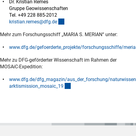
Dr. Kristian Remes
Gruppe Geowissenschaften
Tel. +49 228 885-2012
(externer Link)
kristian.remes@dfg.d
e
Mehr zum Forschungsschiff „MARIA S. MERIAN“ unter:
www.dfg.de/gefoerderte_projekte/forschungsschiffe/meria
(interner Link)
Mehr zu DFG-geförderter Wissenschaft im Rahmen der
MOSAiC-Expedition:
www.dfg.de/dfg_magazin/aus_der_forschung/naturwissen
(externer Link)
arktismission_mosaic_1
9