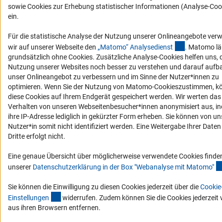
sowie Cookies zur Erhebung statistischer Informationen (Analyse-Coo
ein.
Für die statistische Analyse der Nutzung unserer Onlineangebote ve
(externer Li
wir auf unserer Webseite den
„Matomo“ Analysediens
t
. Matomo lä
grundsätzlich ohne Cookies. Zusätzliche Analyse-Cookies helfen uns, 
Nutzung unserer Websites noch besser zu verstehen und darauf auf
unser Onlineangebot zu verbessern und im Sinne der Nutzer*innen zu
optimieren. Wenn Sie der Nutzung von Matomo-Cookieszustimmen, k
diese Cookies auf Ihrem Endgerät gespeichert werden. Wir werten das
Verhalten von unseren Webseitenbesucher*innen anonymisiert aus, i
ihre IP-Adresse lediglich in gekürzter Form erheben. Sie können von un
Nutzer*in somit nicht identifiziert werden. Eine Weitergabe Ihrer Daten
Dritte erfolgt nicht.
Eine genaue Übersicht über möglicherweise verwendete Cookies finden
unserer
Datenschutzerklärung in der Box "Webanalyse mit Matomo
"
Sie können die Einwilligung zu diesen Cookies jederzeit über die
Cookie
(interner Link)
Einstellunge
n
widerrufen. Zudem können Sie die Cookies jederzeit v
aus ihren Browsern entfernen.