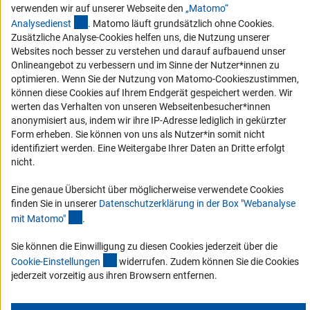
Vergabeverfahren
verwenden wir auf unserer Webseite den
„Matomo“
(externer Link)
Barrierefreiheit
Analysediens
t
. Matomo läuft grundsätzlich ohne Cookies.
Zusätzliche Analyse-Cookies helfen uns, die Nutzung unserer
Websites noch besser zu verstehen und darauf aufbauend unser
Service und Informationen für Menschen mit Behinderungen
Onlineangebot zu verbessern und im Sinne der Nutzer*innen zu
Erklärung zur Barrierefreiheit
optimieren. Wenn Sie der Nutzung von Matomo-Cookieszustimmen,
können diese Cookies auf Ihrem Endgerät gespeichert werden. Wir
Barriere melden
werten das Verhalten von unseren Webseitenbesucher*innen
DFG-aktuell
anonymisiert aus, indem wir ihre IP-Adresse lediglich in gekürzter
Form erheben. Sie können von uns als Nutzer*in somit nicht
identifiziert werden. Eine Weitergabe Ihrer Daten an Dritte erfolgt
Erhalten Sie Neuigkeiten aus der DFG direkt in Ihr Mailpostfach oder
nicht.
schauen Sie sich die Ausgaben online an.
Eine genaue Übersicht über möglicherweise verwendete Cookies
finden Sie in unserer
Datenschutzerklärung in der Box "Webanalyse
Zum Newsletter
(Anchor Link)
mit Matomo
"
.
Sie können die Einwilligung zu diesen Cookies jederzeit über die
(interner Link)
Cookie-Einstellunge
n
widerrufen. Zudem können Sie die Cookies
jederzeit vorzeitig aus ihren Browsern entfernen.
Impressum
Datenschutz
Cookie-Einstellungen
Kontakt
Service
© 2026 DFG