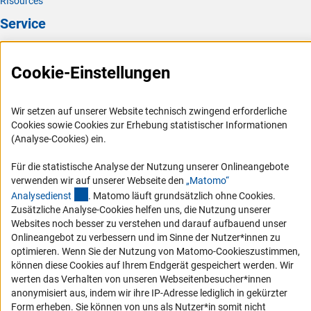
RIsources
Service
Presse
Cookie-Einstellungen
FAQ
Karriere
Wir setzen auf unserer Website technisch zwingend erforderliche
Logo und Corporate Design
Cookies sowie Cookies zur Erhebung statistischer Informationen
RSS-Feeds
(Analyse-Cookies) ein.
Compliance
Für die statistische Analyse der Nutzung unserer Onlineangebote
Vergabeverfahren
verwenden wir auf unserer Webseite den
„Matomo“
(externer Link)
Analysediens
t
. Matomo läuft grundsätzlich ohne Cookies.
Barrierefreiheit
Zusätzliche Analyse-Cookies helfen uns, die Nutzung unserer
Websites noch besser zu verstehen und darauf aufbauend unser
Service und Informationen für Menschen mit Behinderungen
Onlineangebot zu verbessern und im Sinne der Nutzer*innen zu
optimieren. Wenn Sie der Nutzung von Matomo-Cookieszustimmen,
Erklärung zur Barrierefreiheit
können diese Cookies auf Ihrem Endgerät gespeichert werden. Wir
Barriere melden
werten das Verhalten von unseren Webseitenbesucher*innen
DFG-aktuell
anonymisiert aus, indem wir ihre IP-Adresse lediglich in gekürzter
Form erheben. Sie können von uns als Nutzer*in somit nicht