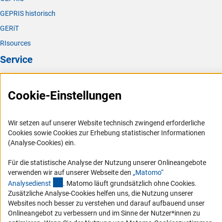
GEPRIS historisch
GERiT
RIsources
Service
Presse
Cookie-Einstellungen
FAQ
Karriere
Wir setzen auf unserer Website technisch zwingend erforderliche
Logo und Corporate Design
Cookies sowie Cookies zur Erhebung statistischer Informationen
RSS-Feeds
(Analyse-Cookies) ein.
Compliance
Für die statistische Analyse der Nutzung unserer Onlineangebote
Vergabeverfahren
verwenden wir auf unserer Webseite den
„Matomo“
(externer Link)
Analysediens
t
. Matomo läuft grundsätzlich ohne Cookies.
Barrierefreiheit
Zusätzliche Analyse-Cookies helfen uns, die Nutzung unserer
Websites noch besser zu verstehen und darauf aufbauend unser
Service und Informationen für Menschen mit Behinderungen
Onlineangebot zu verbessern und im Sinne der Nutzer*innen zu