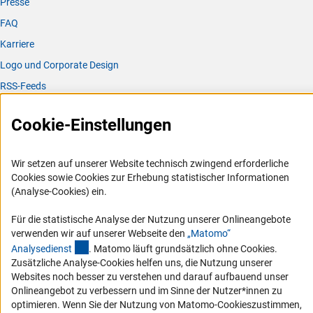
Presse
FAQ
Karriere
Logo und Corporate Design
RSS-Feeds
Compliance
Cookie-Einstellungen
Vergabeverfahren
Barrierefreiheit
Wir setzen auf unserer Website technisch zwingend erforderliche
Cookies sowie Cookies zur Erhebung statistischer Informationen
Service und Informationen für Menschen mit Behinderungen
(Analyse-Cookies) ein.
Erklärung zur Barrierefreiheit
Für die statistische Analyse der Nutzung unserer Onlineangebote
Barriere melden
verwenden wir auf unserer Webseite den
„Matomo“
DFG-aktuell
(externer Link)
Analysediens
t
. Matomo läuft grundsätzlich ohne Cookies.
Zusätzliche Analyse-Cookies helfen uns, die Nutzung unserer
Erhalten Sie Neuigkeiten aus der DFG direkt in Ihr Mailpostfach oder
Websites noch besser zu verstehen und darauf aufbauend unser
schauen Sie sich die Ausgaben online an.
Onlineangebot zu verbessern und im Sinne der Nutzer*innen zu
optimieren. Wenn Sie der Nutzung von Matomo-Cookieszustimmen,