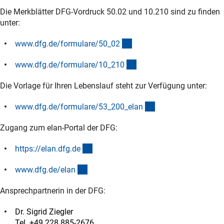
Die Merkblätter DFG-Vordruck 50.02 und 10.210 sind zu finden
unter:
(interner Link)
www.dfg.de/formulare/50_0
2
(interner Link)
www.dfg.de/formulare/10_21
0
Die Vorlage für Ihren Lebenslauf steht zur Verfügung unter:
(interner Link)
www.dfg.de/formulare/53_200_ela
n
Zugang zum elan-Portal der DFG:
(externer Link)
https://elan.dfg.d
e
(interner Link)
www.dfg.de/ela
n
Ansprechpartnerin in der DFG:
Dr. Sigrid Ziegler
Tel. +49 228 885-2676