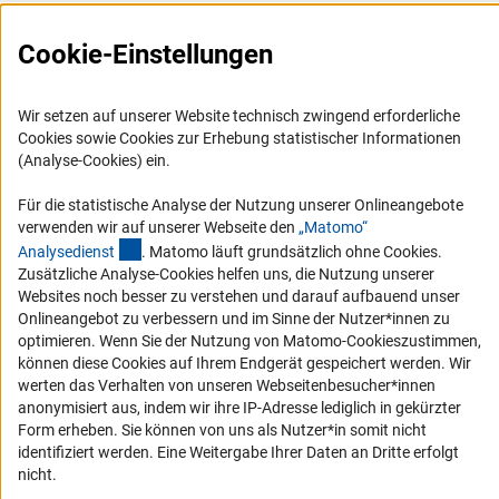
FAQ
Cookie-Einstellungen
Karriere
Logo und Corporate Design
Wir setzen auf unserer Website technisch zwingend erforderliche
RSS-Feeds
Cookies sowie Cookies zur Erhebung statistischer Informationen
Compliance
(Analyse-Cookies) ein.
Vergabeverfahren
Für die statistische Analyse der Nutzung unserer Onlineangebote
Barrierefreiheit
verwenden wir auf unserer Webseite den
„Matomo“
(externer Link)
Analysediens
t
. Matomo läuft grundsätzlich ohne Cookies.
Zusätzliche Analyse-Cookies helfen uns, die Nutzung unserer
Service und Informationen für Menschen mit Behinderungen
Websites noch besser zu verstehen und darauf aufbauend unser
Erklärung zur Barrierefreiheit
Onlineangebot zu verbessern und im Sinne der Nutzer*innen zu
optimieren. Wenn Sie der Nutzung von Matomo-Cookieszustimmen,
Barriere melden
können diese Cookies auf Ihrem Endgerät gespeichert werden. Wir
DFG-aktuell
werten das Verhalten von unseren Webseitenbesucher*innen
anonymisiert aus, indem wir ihre IP-Adresse lediglich in gekürzter
Erhalten Sie Neuigkeiten aus der DFG direkt in Ihr Mailpostfach oder
Form erheben. Sie können von uns als Nutzer*in somit nicht
schauen Sie sich die Ausgaben online an.
identifiziert werden. Eine Weitergabe Ihrer Daten an Dritte erfolgt
nicht.