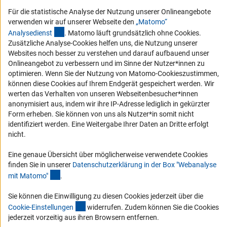
Compliance
Für die statistische Analyse der Nutzung unserer Onlineangebote
Vergabeverfahren
verwenden wir auf unserer Webseite den
„Matomo“
(externer Link)
Barrierefreiheit
Analysediens
t
. Matomo läuft grundsätzlich ohne Cookies.
Zusätzliche Analyse-Cookies helfen uns, die Nutzung unserer
Websites noch besser zu verstehen und darauf aufbauend unser
Service und Informationen für Menschen mit Behinderungen
Onlineangebot zu verbessern und im Sinne der Nutzer*innen zu
Erklärung zur Barrierefreiheit
optimieren. Wenn Sie der Nutzung von Matomo-Cookieszustimmen,
können diese Cookies auf Ihrem Endgerät gespeichert werden. Wir
Barriere melden
werten das Verhalten von unseren Webseitenbesucher*innen
DFG-aktuell
anonymisiert aus, indem wir ihre IP-Adresse lediglich in gekürzter
Form erheben. Sie können von uns als Nutzer*in somit nicht
identifiziert werden. Eine Weitergabe Ihrer Daten an Dritte erfolgt
Erhalten Sie Neuigkeiten aus der DFG direkt in Ihr Mailpostfach oder
nicht.
schauen Sie sich die Ausgaben online an.
Eine genaue Übersicht über möglicherweise verwendete Cookies
finden Sie in unserer
Datenschutzerklärung in der Box "Webanalyse
Zum Newsletter
(Anchor Link)
mit Matomo
"
.
Sie können die Einwilligung zu diesen Cookies jederzeit über die
(interner Link)
Cookie-Einstellunge
n
widerrufen. Zudem können Sie die Cookies
jederzeit vorzeitig aus ihren Browsern entfernen.
Impressum
Datenschutz
Cookie-Einstellungen
Kontakt