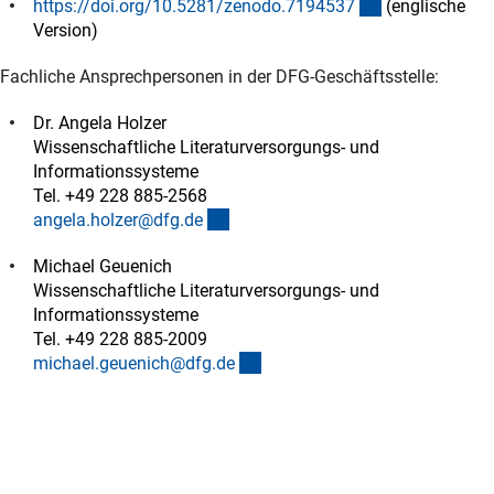
(externer Link)
https://doi.org/10.5281/zenodo.719453
7
(englische
Version)
Fachliche Ansprechpersonen in der DFG-Geschäftsstelle:
Dr. Angela Holzer
Wissenschaftliche Literaturversorgungs- und
Informationssysteme
Tel. +49 228 885-2568
(externer Link)
angela.holzer@dfg.d
e
Michael Geuenich
Wissenschaftliche Literaturversorgungs- und
Informationssysteme
Tel. +49 228 885-2009
(externer Link)
michael.geuenich@dfg.d
e