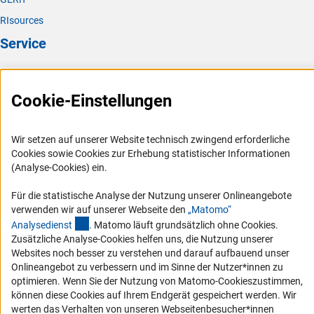
RIsources
Service
Presse
FAQ
Cookie-Einstellungen
Karriere
Logo und Corporate Design
Wir setzen auf unserer Website technisch zwingend erforderliche
Cookies sowie Cookies zur Erhebung statistischer Informationen
RSS-Feeds
(Analyse-Cookies) ein.
Compliance
Für die statistische Analyse der Nutzung unserer Onlineangebote
Vergabeverfahren
verwenden wir auf unserer Webseite den
„Matomo“
Barrierefreiheit
(externer Link)
Analysediens
t
. Matomo läuft grundsätzlich ohne Cookies.
Zusätzliche Analyse-Cookies helfen uns, die Nutzung unserer
Service und Informationen für Menschen mit Behinderungen
Websites noch besser zu verstehen und darauf aufbauend unser
Onlineangebot zu verbessern und im Sinne der Nutzer*innen zu
Erklärung zur Barrierefreiheit
optimieren. Wenn Sie der Nutzung von Matomo-Cookieszustimmen,
Barriere melden
können diese Cookies auf Ihrem Endgerät gespeichert werden. Wir
werten das Verhalten von unseren Webseitenbesucher*innen