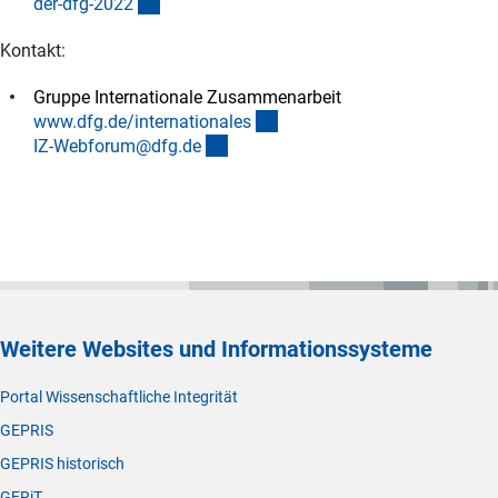
(externer Link)
der-dfg-202
2
Kontakt:
Gruppe Internationale Zusammenarbeit
(interner Link)
www.dfg.de/internationale
s
(externer Link)
IZ-Webforum@dfg.d
e
Weitere Websites und Informationssysteme
Portal Wissenschaftliche Integrität
GEPRIS
GEPRIS historisch
GERiT