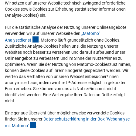
Logo und Corporate Design
Wir setzen auf unserer Website technisch zwingend erforderliche
Cookies sowie Cookies zur Erhebung statistischer Informationen
RSS-Feeds
(Analyse-Cookies) ein.
Compliance
Für die statistische Analyse der Nutzung unserer Onlineangebote
Vergabeverfahren
verwenden wir auf unserer Webseite den
„Matomo“
Barrierefreiheit
(externer Link)
Analysediens
t
. Matomo läuft grundsätzlich ohne Cookies.
Zusätzliche Analyse-Cookies helfen uns, die Nutzung unserer
Service und Informationen für Menschen mit Behinderungen
Websites noch besser zu verstehen und darauf aufbauend unser
Onlineangebot zu verbessern und im Sinne der Nutzer*innen zu
Erklärung zur Barrierefreiheit
optimieren. Wenn Sie der Nutzung von Matomo-Cookieszustimmen,
Barriere melden
können diese Cookies auf Ihrem Endgerät gespeichert werden. Wir
werten das Verhalten von unseren Webseitenbesucher*innen
DFG-aktuell
anonymisiert aus, indem wir ihre IP-Adresse lediglich in gekürzter
Form erheben. Sie können von uns als Nutzer*in somit nicht
Erhalten Sie Neuigkeiten aus der DFG direkt in Ihr Mailpostfach oder
identifiziert werden. Eine Weitergabe Ihrer Daten an Dritte erfolgt
schauen Sie sich die Ausgaben online an.
nicht.
Eine genaue Übersicht über möglicherweise verwendete Cookies
Zum Newsletter
finden Sie in unserer
Datenschutzerklärung in der Box "Webanalyse
(Anchor Link)
mit Matomo
"
.