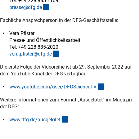
Tel. +49 228 885-2109
(externer Link)
presse@dfg.d
e
Fachliche Ansprechperson in der DFG-Geschäftsstelle:
Vera Pfister
Presse- und Öffentlichkeitsarbeit
Tel. +49 228 885-2020
(externer Link)
vera.pfister@dfg.d
e
Die erste Folge der Videoreihe ist ab 29. September 2022 auf
dem YouTube-Kanal der DFG verfügbar:
(externer Link)
www.youtube.com/user/DFGScienceT
V
Weitere Informationen zum Format „Ausgelotet“ im Magazin
der DFG:
(interner Link)
www.dfg.de/ausgelote
t