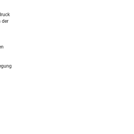
druck
 der
en
regung