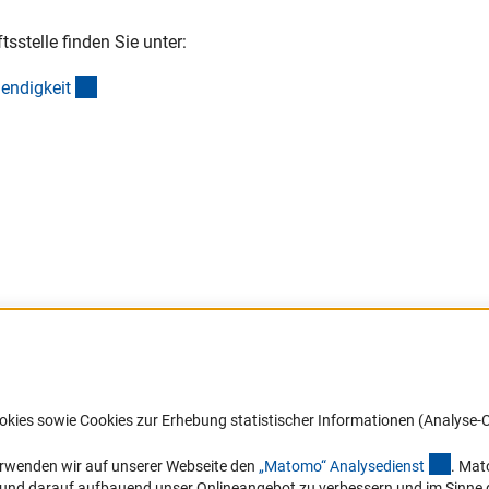
stelle finden Sie unter:
(interner Link)
aendigkei
t
Barrierefreiheit
DFG-aktuell
okies sowie Cookies zur Erhebung statistischer Informationen (Analyse-C
Service und Informationen für Menschen
Erhalten Sie Neuigkeiten aus der DF
mit Behinderungen
in Ihr Mailpostfach oder schauen Si
(exter
erwenden wir auf unserer Webseite den
„Matomo“ Analysediens
t
. Mat
die Ausgaben online an.
n und darauf aufbauend unser Onlineangebot zu verbessern und im Sinne
Erklärung zur Barrierefreiheit