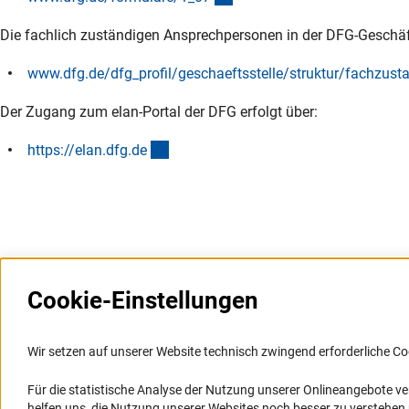
Die fachlich zuständigen Ansprechpersonen in der DFG-Geschäfts
www.dfg.de/dfg_profil/geschaeftsstelle/struktur/fachzust
Der Zugang zum elan-Portal der DFG erfolgt über:
(externer Link)
https://elan.dfg.d
e
Cookie-Einstellungen
Weitere Websites und
Service
Informationssysteme
Wir setzen auf unserer Website technisch zwingend erforderliche Co
Presse
Portal Wissenschaftliche Integrität
Für die statistische Analyse der Nutzung unserer Onlineangebote v
FAQ
helfen uns, die Nutzung unserer Websites noch besser zu verstehe