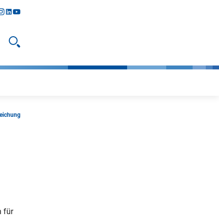
y
todon
nstagram
linkedIn
youtube
Suche öffnen
reichung
 für