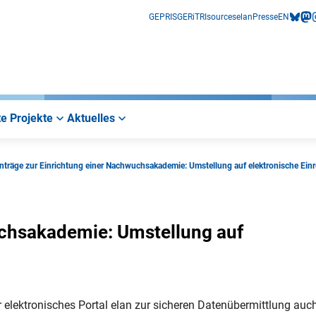
GEPRIS
GERiT
RIsources
elan
Presse
EN
bluesk
mas
i
e Projekte
Aktuelles
nträge zur Einrichtung einer Nachwuchsakademie: Umstellung auf elektronische Ein
uchsakademie: Umstellung auf
elektronisches Portal elan zur sicheren Datenübermittlung auch