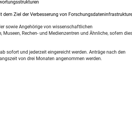
wortungsstrukturen
 dem Ziel der Verbesserung von Forschungsdateninfrastruktur
ler sowie Angehörige von wissenschaftlichen
ve, Museen, Rechen- und Medienzentren und Ähnliche, sofern die
b sofort und jederzeit eingereicht werden. Anträge nach den
gangszeit von drei Monaten angenommen werden.
nterner Link)