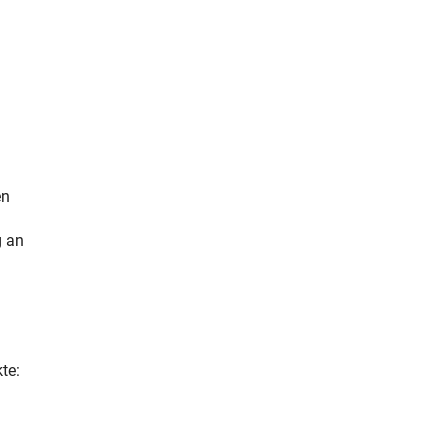
en
g an
te: