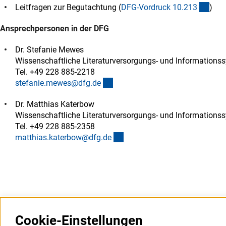
(inte
Leitfragen zur Begutachtung (
DFG-Vordruck 10.21
3
)
Ansprechpersonen in der DFG
Dr. Stefanie Mewes
Wissenschaftliche Literaturversorgungs- und Informations
Tel. +49 228 885-2218
(externer Link)
stefanie.mewes@dfg.d
e
Dr. Matthias Katerbow
Wissenschaftliche Literaturversorgungs- und Informations
Tel. +49 228 885-2358
(externer Link)
matthias.katerbow@dfg.d
e
Cookie-Einstellungen