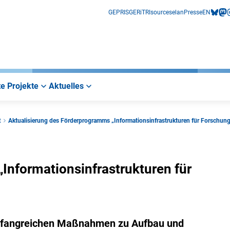
GEPRIS
GERiT
RIsources
elan
Presse
EN
bluesk
mas
i
e Projekte
Aktuelles
t
Aktualisierung des Förderprogramms „Informationsinfrastrukturen für Forschun
Informationsinfrastrukturen für
mfangreichen Maßnahmen zu Aufbau und