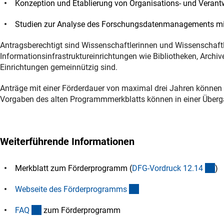
Konzeption und Etablierung von Organisations- und Verant
Studien zur Analyse des Forschungsdatenmanagements mit
Antragsberechtigt sind Wissenschaftlerinnen und Wissenschaft
Informationsinfrastruktureinrichtungen wie Bibliotheken, Archi
Einrichtungen gemeinnützig sind.
Anträge mit einer Förderdauer von maximal drei Jahren können a
Vorgaben des alten Programmmerkblatts können in einer Über
Weiterführende Informationen
(i
Merkblatt zum Förderprogramm (
DFG-Vordruck 12.1
4
)
(interner Link)
Webseite des Förderprogramm
s
(interner Link)
FA
Q
zum Förderprogramm