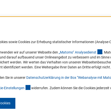
Barrierefreiheit
DFG-aktuell
okies sowie Cookies zur Erhebung statistischer Informationen (Analyse-C
Service und Informationen für Menschen
Erhalten Sie Neuigkeiten aus der DF
mit Behinderungen
in Ihr Mailpostfach oder schauen Si
(exter
erwenden wir auf unserer Webseite den
„Matomo“ Analysediens
t
. Mat
die Ausgaben online an.
n und darauf aufbauend unser Onlineangebot zu verbessern und im Sinne
Erklärung zur Barrierefreiheit
hert werden. Wir werten das Verhalten von unseren Webseitenbesucher*in
Barriere melden
identifiziert werden. Eine Weitergabe Ihrer Daten an Dritte erfolgt nicht.
Zum Newsletter
en Sie in unserer
Datenschutzerklärung in der Box "Webanalyse mit Mat
(interner Link)
ie-Einstellunge
n
widerrufen. Zudem können Sie die Cookies jederzeit 
Cookies