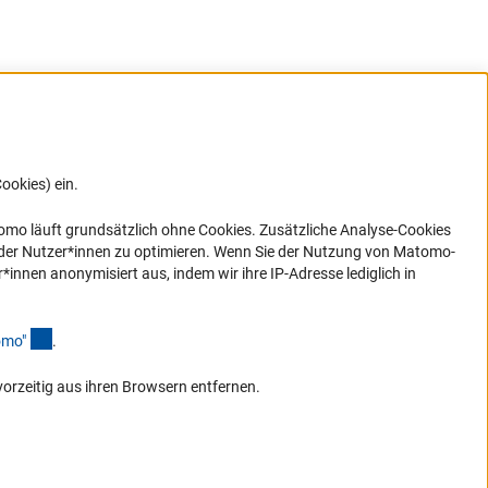
ookies) ein.
G direkt
e sich
ner Link)
omo läuft grundsätzlich ohne Cookies. Zusätzliche Analyse-Cookies
 der Nutzer*innen zu optimieren. Wenn Sie der Nutzung von Matomo-
nen anonymisiert aus, indem wir ihre IP-Adresse lediglich in
(Anchor Link)
omo
"
.
vorzeitig aus ihren Browsern entfernen.
Zum Anfang de