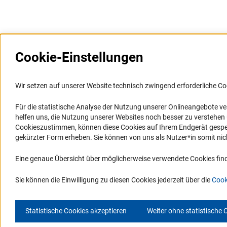
Cookie-Einstellungen
Weitere Websites und
Service
Informationssysteme
Wir setzen auf unserer Website technisch zwingend erforderliche Co
Presse
Portal Wissenschaftliche Integrität
Für die statistische Analyse der Nutzung unserer Onlineangebote v
FAQ
helfen uns, die Nutzung unserer Websites noch besser zu verstehe
GEPRIS
Karriere
Cookieszustimmen, können diese Cookies auf Ihrem Endgerät gespeic
GEPRIS historisch
Logo und Corporate Design
gekürzter Form erheben. Sie können von uns als Nutzer*in somit nicht 
GERiT
RSS-Feeds
Eine genaue Übersicht über möglicherweise verwendete Cookies find
RIsources
Compliance
Vergabeverfahren
Sie können die Einwilligung zu diesen Cookies jederzeit über die
Cook
Statistische Cookies akzeptieren
Weiter ohne statistische 