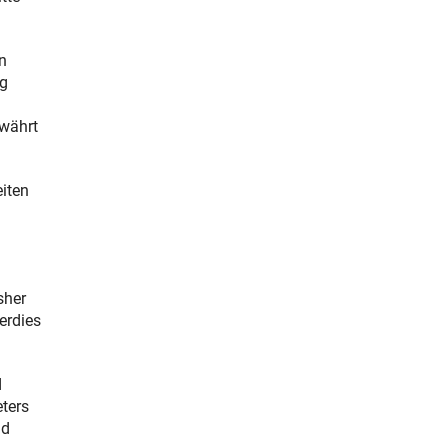
n
eg
ewährt
eiten
sher
erdies
d
ters
nd