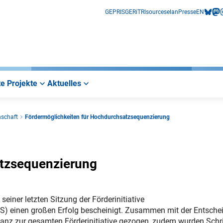
GEPRIS
GERiT
RIsources
elan
Presse
EN
bluesk
mas
i
e Projekte
Aktuelles
nschaft
Fördermöglichkeiten für Hochdurchsatzsequenzierung
atzsequenzierung
iner letzten Sitzung der Förderinitiative
) einen großen Erfolg bescheinigt. Zusammen mit der Entsche
lanz zur gesamten Förderinitiative gezogen, zudem wurden Schri