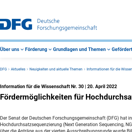
Zur
Zur
Zum
Hauptnavigation
Suche
Hauptbereich
Über uns
Förderung
Grundlagen und Themen
Gefördert
DFG
Aktuelles
Neuigkeiten und aktuelle Themen
Informationen für die Wisse
Information für die Wissenschaft Nr. 30
|
20. April 2022
Fördermöglichkeiten für Hochdurchs
Der Senat der Deutschen Forschungsgemeinschaft (DFG) hat in se
Hochdurchsatzsequenzierung (Next Generation Sequencing, NGS
über die Anträge aus der vierten Ausschreibungsrunde wurde Bi