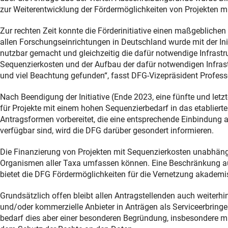
zur Weiterentwicklung der Fördermöglichkeiten von Projekten 
Zur rechten Zeit konnte die Förderinitiative einen maßgebliche
allen Forschungseinrichtungen in Deutschland wurde mit der Ini
nutzbar gemacht und gleichzeitig die dafür notwendige Infrastr
Sequenzierkosten und der Aufbau der dafür notwendigen Infra
und viel Beachtung gefunden“, fasst DFG-Vizepräsident Profes
Nach Beendigung der Initiative (Ende 2023, eine fünfte und letz
für Projekte mit einem hohen Sequenzierbedarf in das etablierte
Antragsformen vorbereitet, die eine entsprechende Einbindung
verfügbar sind, wird die DFG darüber gesondert informieren.
Die Finanzierung von Projekten mit Sequenzierkosten unabhängig
Organismen aller Taxa umfassen können. Eine Beschränkung auf
bietet die DFG Fördermöglichkeiten für die Vernetzung akademi
Grundsätzlich offen bleibt allen Antragstellenden auch weiterh
und/oder kommerzielle Anbieter in Anträgen als Serviceerbring
bedarf dies aber einer besonderen Begründung, insbesondere mit