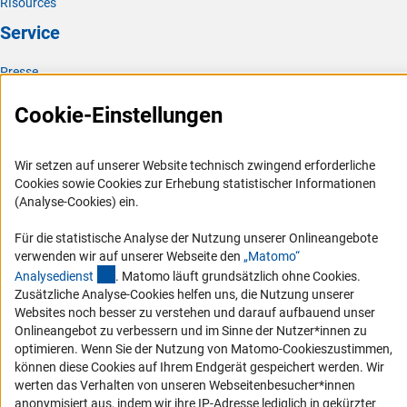
RIsources
Service
Presse
FAQ
Cookie-Einstellungen
Karriere
Logo und Corporate Design
Wir setzen auf unserer Website technisch zwingend erforderliche
RSS-Feeds
Cookies sowie Cookies zur Erhebung statistischer Informationen
(Analyse-Cookies) ein.
Compliance
Vergabeverfahren
Für die statistische Analyse der Nutzung unserer Onlineangebote
verwenden wir auf unserer Webseite den
„Matomo“
Barrierefreiheit
(externer Link)
Analysediens
t
. Matomo läuft grundsätzlich ohne Cookies.
Zusätzliche Analyse-Cookies helfen uns, die Nutzung unserer
Service und Informationen für Menschen mit Behinderungen
Websites noch besser zu verstehen und darauf aufbauend unser
Onlineangebot zu verbessern und im Sinne der Nutzer*innen zu
Erklärung zur Barrierefreiheit
optimieren. Wenn Sie der Nutzung von Matomo-Cookieszustimmen,
Barriere melden
können diese Cookies auf Ihrem Endgerät gespeichert werden. Wir
DFG-aktuell
werten das Verhalten von unseren Webseitenbesucher*innen
anonymisiert aus, indem wir ihre IP-Adresse lediglich in gekürzter