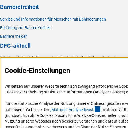
Barrierefreiheit
Service und Informationen für Menschen mit Behinderungen
Erklärung zur Barrierefreiheit
Barriere melden
DFG-aktuell
Erhalten Sie Neuigkeiten aus der DFG direkt in Ihr Mailpostfach oder
schauen Sie sich die Ausgaben online an.
Cookie-Einstellungen
Zum Newsletter
Wir setzen auf unserer Website technisch zwingend erforderliche Cook
Cookies zur Erhebung statistischer Informationen (Analyse-Cookies) e
Für die statistische Analyse der Nutzung unserer Onlineangebote ver
(externer Link)
auf unserer Webseite den
„Matomo“ Analysediens
t
. Matomo läuft
Impressum
Datenschutz
Cookie-Einstellungen
Kontakt
grundsätzlich ohne Cookies. Zusätzliche Analyse-Cookies helfen uns, 
Service
Nutzung unserer Websites noch besser zu verstehen und darauf auf
© 2026 DFG
unser Onlineangebot zu verbessern und im Sinne der Nutzer*innen zu