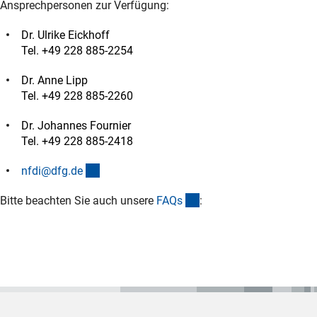
Ansprechpersonen zur Verfügung:
Dr. Ulrike Eickhoff
Tel. +49 228 885-2254
Dr. Anne Lipp
Tel. +49 228 885-2260
Dr. Johannes Fournier
Tel. +49 228 885-2418
(externer Link)
nfdi@dfg.d
e
(interner Link)
Bitte beachten Sie auch unsere
FAQ
s
: