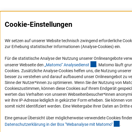
Cookie-Einstellungen
Wir setzen auf unserer Website technisch zwingend erforderliche Cook
zur Erhebung statistischer Informationen (Analyse-Cookies) ein.
Für die statistische Analyse der Nutzung unserer Onlineangebote ver
(externer Link)
unserer Webseite den
„Matomo“ Analysediens
t
. Matomo läuft gru
Cookies. Zusätzliche Analyse-Cookies helfen uns, die Nutzung unsere
besser zu verstehen und darauf aufbauend unser Onlineangebot zu v
Sinne der Nutzer*innen zu optimieren. Wenn Sie der Nutzung von Mat
Cookieszustimmen, können diese Cookies auf Ihrem Endgerät gespeic
werten das Verhalten von unseren Webseitenbesucher*innen anonymis
wir ihre IP-Adresse lediglich in gekürzter Form erheben. Sie können vo
somit nicht identifiziert werden. Eine Weitergabe Ihrer Daten an Dritte e
Eine genaue Übersicht über möglicherweise verwendete Cookies finden
(Ancho
Datenschutzerklärung in der Box "Webanalyse mit Matomo
"
.