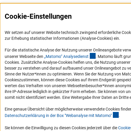
Cookie-Einstellungen
Wir setzen auf unserer Website technisch zwingend erforderliche Cook
zur Erhebung statistischer Informationen (Analyse-Cookies) ein.
Für die statistische Analyse der Nutzung unserer Onlineangebote ver
(externer Link)
unserer Webseite den
„Matomo“ Analysediens
t
. Matomo läuft gru
Cookies. Zusätzliche Analyse-Cookies helfen uns, die Nutzung unsere
besser zu verstehen und darauf aufbauend unser Onlineangebot zu v
Sinne der Nutzer*innen zu optimieren. Wenn Sie der Nutzung von Mat
Cookieszustimmen, können diese Cookies auf Ihrem Endgerät gespeic
werten das Verhalten von unseren Webseitenbesucher*innen anonymis
ihre IP-Adresse lediglich in gekürzter Form erheben. Sie können von un
somit nicht identifiziert werden. Eine Weitergabe Ihrer Daten an Dritte e
Eine genaue Übersicht über möglicherweise verwendete Cookies finden
(Ancho
Datenschutzerklärung in der Box "Webanalyse mit Matomo
"
.
Sie können die Einwilligung zu diesen Cookies jederzeit über die
Cookie