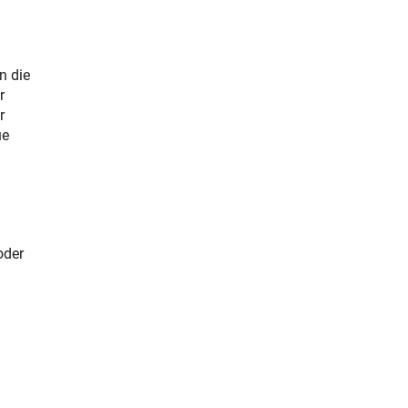
n die
r
r
ue
oder