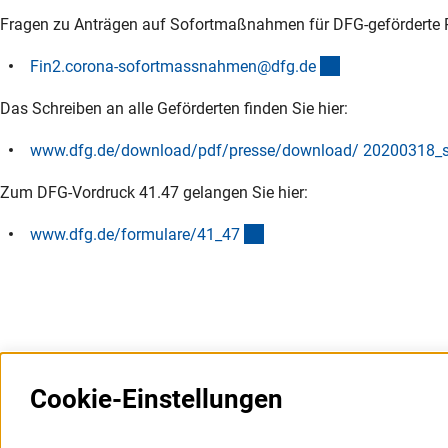
Fragen zu Anträgen auf Sofortmaßnahmen für DFG-geförderte Pro
(externer Link)
Fin2.corona-sofortmassnahmen@dfg.d
e
Das Schreiben an alle Geförderten finden Sie hier:
www.dfg.de/download/pdf/presse/download/ 20200318_sc
Zum DFG-Vordruck 41.47 gelangen Sie hier:
(interner Link)
www.dfg.de/formulare/41_4
7
Cookie-Einstellungen
Weitere Websites und
Service