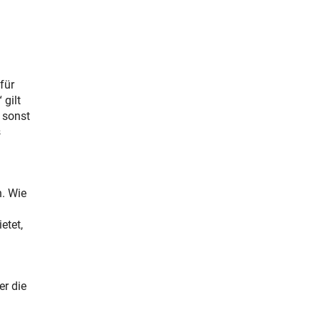
für
gilt
 sonst
s
n. Wie
etet,
r die