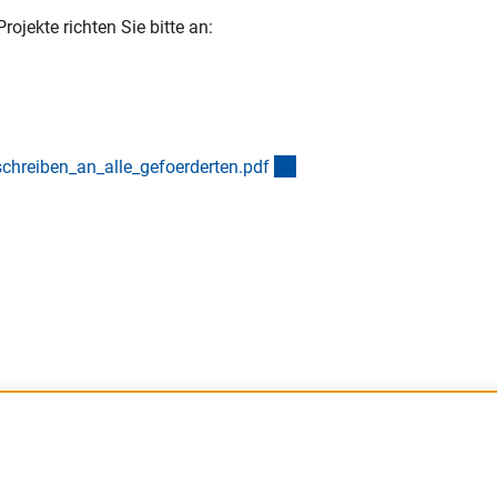
jekte richten Sie bitte an:
(Download)
hreiben_an_alle_gefoerderten.pd
f
Barrierefreiheit
DFG-aktuell