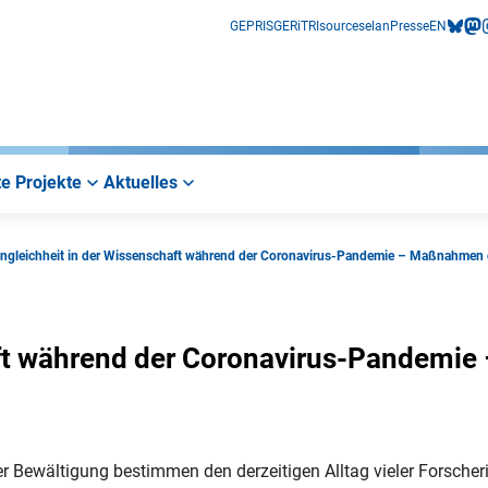
GEPRIS
GERiT
RIsources
elan
Presse
EN
bluesk
mas
i
e Projekte
Aktuelles
ngleichheit in der Wissenschaft während der Coronavirus-Pandemie – Maßnahmen
ft während der Coronavirus-Pandemie 
 Bewältigung bestimmen den derzeitigen Alltag vieler Forscher