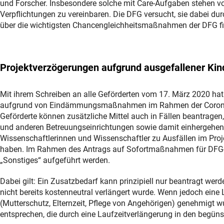
und Forscher. Insbesondere solche mit Care-Aufgaben stehen vor
Verpflichtungen zu vereinbaren. Die DFG versucht, sie dabei du
über die wichtigsten Chancengleichheitsmaßnahmen der DFG fi
Projektverzögerungen aufgrund ausgefallener Ki
Mit ihrem Schreiben an alle Geförderten vom 17. März 2020 ha
aufgrund von Eindämmungsmaßnahmen im Rahmen der Coronavir
Geförderte können zusätzliche Mittel auch in Fällen beantragen
und anderen Betreuungseinrichtungen sowie damit einhergehen
Wissenschaftlerinnen und Wissenschaftler zu Ausfällen im Pro
haben. Im Rahmen des Antrags auf Sofortmaßnahmen für DFG-ge
„Sonstiges“ aufgeführt werden.
Dabei gilt: Ein Zusatzbedarf kann prinzipiell nur beantragt wer
nicht bereits kostenneutral verlängert wurde. Wenn jedoch eine
(Mutterschutz, Elternzeit, Pflege von Angehörigen) genehmig
entsprechen, die durch eine Laufzeitverlängerung in den begünst