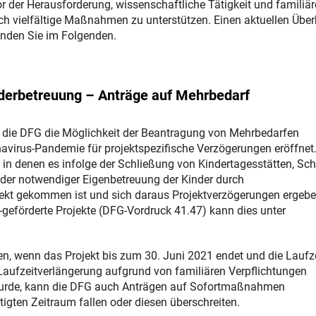
 der Herausforderung, wissenschaftliche Tätigkeit und familiär
rch vielfältige Maßnahmen zu unterstützen. Einen aktuellen Über
nden Sie im Folgenden.
nderbetreuung – Anträge auf Mehrbedarf
t die DFG die Möglichkeit der Beantragung von Mehrbedarfen
us-Pandemie für projektspezifische Verzögerungen eröffnet
, in denen es infolge der Schließung von Kindertagesstätten, Sc
der notwendiger Eigenbetreuung der Kinder durch
jekt gekommen ist und sich daraus Projektverzögerungen ergeb
förderte Projekte (DFG-Vordruck 41.47) kann dies unter
den, wenn das Projekt bis zum 30. Juni 2021 endet und die Laufz
 Laufzeitverlängerung aufgrund von familiären Verpflichtungen
t wurde, kann die DFG auch Anträgen auf Sofortmaßnahmen
igten Zeitraum fallen oder diesen überschreiten.