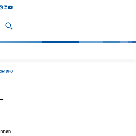
y
todon
nstagram
linkedIn
youtube
Suche öffnen
 der DFG
–
innen