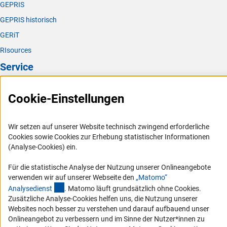
GEPRIS
GEPRIS historisch
GERiT
RIsources
Service
Presse
Cookie-Einstellungen
FAQ
Karriere
Wir setzen auf unserer Website technisch zwingend erforderliche
Logo und Corporate Design
Cookies sowie Cookies zur Erhebung statistischer Informationen
(Analyse-Cookies) ein.
RSS-Feeds
Compliance
Für die statistische Analyse der Nutzung unserer Onlineangebote
verwenden wir auf unserer Webseite den
„Matomo“
Vergabeverfahren
(externer Link)
Analysediens
t
. Matomo läuft grundsätzlich ohne Cookies.
Barrierefreiheit
Zusätzliche Analyse-Cookies helfen uns, die Nutzung unserer
Websites noch besser zu verstehen und darauf aufbauend unser
Service und Informationen für Menschen mit Behinderungen
Onlineangebot zu verbessern und im Sinne der Nutzer*innen zu