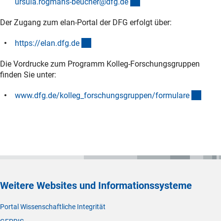
(externer Link)
ursula.rogmans-beucher@dfg.d
e
Der Zugang zum elan-Portal der DFG erfolgt über:
(externer Link)
https://elan.dfg.d
e
Die Vordrucke zum Programm Kolleg-Forschungsgruppen
finden Sie unter:
(inter
www.dfg.de/kolleg_forschungsgruppen/formular
e
Weitere Websites und Informationssysteme
Portal Wissenschaftliche Integrität