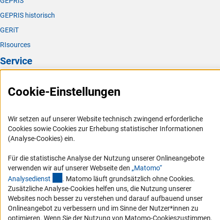
GEPRIS
GEPRIS historisch
GERiT
RIsources
Service
Presse
Cookie-Einstellungen
FAQ
Karriere
Wir setzen auf unserer Website technisch zwingend erforderliche
Logo und Corporate Design
Cookies sowie Cookies zur Erhebung statistischer Informationen
(Analyse-Cookies) ein.
RSS-Feeds
Compliance
Für die statistische Analyse der Nutzung unserer Onlineangebote
verwenden wir auf unserer Webseite den
„Matomo“
Vergabeverfahren
(externer Link)
Analysediens
t
. Matomo läuft grundsätzlich ohne Cookies.
Barrierefreiheit
Zusätzliche Analyse-Cookies helfen uns, die Nutzung unserer
Websites noch besser zu verstehen und darauf aufbauend unser
Service und Informationen für Menschen mit Behinderungen
Onlineangebot zu verbessern und im Sinne der Nutzer*innen zu
optimieren. Wenn Sie der Nutzung von Matomo-Cookieszustimmen,