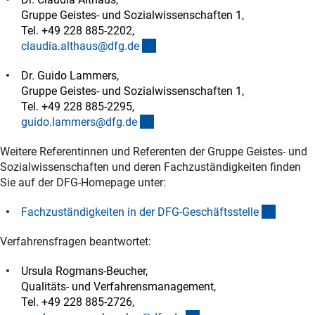
Gruppe Geistes- und Sozialwissenschaften 1,
Tel. +49 228 885-2202,
(externer Link)
claudia.althaus@dfg.d
e
Dr. Guido Lammers,
Gruppe Geistes- und Sozialwissenschaften 1,
Tel. +49 228 885-2295,
(externer Link)
guido.lammers@dfg.d
e
Weitere Referentinnen und Referenten der Gruppe Geistes- und
Sozialwissenschaften und deren Fachzuständigkeiten finden
Sie auf der DFG-Homepage unter:
(interne
Fachzuständigkeiten in der DFG-Geschäftsstell
e
Verfahrensfragen beantwortet:
Ursula Rogmans-Beucher,
Qualitäts- und Verfahrensmanagement,
Tel. +49 228 885-2726,