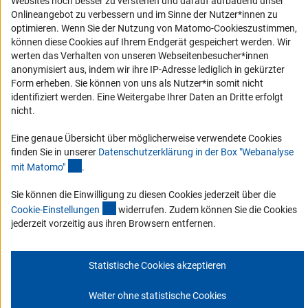
Websites noch besser zu verstehen und darauf aufbauend unser
Erklärung zur Barrierefreiheit
Onlineangebot zu verbessern und im Sinne der Nutzer*innen zu
optimieren. Wenn Sie der Nutzung von Matomo-Cookieszustimmen,
Barriere melden
können diese Cookies auf Ihrem Endgerät gespeichert werden. Wir
DFG-aktuell
werten das Verhalten von unseren Webseitenbesucher*innen
anonymisiert aus, indem wir ihre IP-Adresse lediglich in gekürzter
Form erheben. Sie können von uns als Nutzer*in somit nicht
Erhalten Sie Neuigkeiten aus der DFG direkt in Ihr Mailpostfach oder
identifiziert werden. Eine Weitergabe Ihrer Daten an Dritte erfolgt
schauen Sie sich die Ausgaben online an.
nicht.
Eine genaue Übersicht über möglicherweise verwendete Cookies
Zum Newsletter
finden Sie in unserer
Datenschutzerklärung in der Box "Webanalyse
(Anchor Link)
mit Matomo
"
.
Sie können die Einwilligung zu diesen Cookies jederzeit über die
(interner Link)
Cookie-Einstellunge
n
widerrufen. Zudem können Sie die Cookies
Impressum
Datenschutz
Cookie-Einstellungen
Kontakt
jederzeit vorzeitig aus ihren Browsern entfernen.
Service
© 2026 DFG
Statistische Cookies akzeptieren
Weiter ohne statistische Cookies
Zum Anfang 