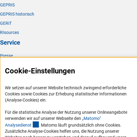
GEPRIS
GEPRIS historisch
GERiT
RIsources
Service
Presse
FAQ
Cookie-Einstellungen
Karriere
Logo und Corporate Design
Wir setzen auf unserer Website technisch zwingend erforderliche
RSS-Feeds
Cookies sowie Cookies zur Erhebung statistischer Informationen
(Analyse-Cookies) ein.
Compliance
Vergabeverfahren
Für die statistische Analyse der Nutzung unserer Onlineangebote
verwenden wir auf unserer Webseite den
„Matomo“
Barrierefreiheit
(externer Link)
Analysediens
t
. Matomo läuft grundsätzlich ohne Cookies.
Zusätzliche Analyse-Cookies helfen uns, die Nutzung unserer
Service und Informationen für Menschen mit Behinderungen