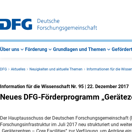
Zur
Zur
Zum
Hauptnavigation
Suche
Hauptbereich
Über uns
Förderung
Grundlagen und Themen
Gefördert
DFG
Aktuelles
Neuigkeiten und aktuelle Themen
Informationen für die Wisse
Information für die Wissenschaft Nr. 95
|
22. Dezember 2017
Neues DFG-Förderprogramm „Gerätezen
Der Hauptausschuss der Deutschen Forschungsgemeinschaft (D
Forschungsinfrastruktur im Juli 2017 neu strukturiert und weit
„Gerätezentren – Core Facilities“ zur Verfügung, um Anträge ein