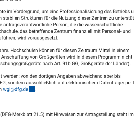
 im Vordergrund, um eine Professionalisierung des Betriebs 
stabilen Strukturen für die Nutzung dieser Zentren zu unterstü
e antragsverantwortliche Person, die die wissenschaftliche
chschule, das betreffende Zentrum finanziell mit Personal- und
führen, wird vorausgesetzt.
hre. Hochschulen können für diesen Zeitraum Mittel in einem
ie Anschaffung von Großgeräten wird in diesem Programm nicht
Forschungsgroßgeräte nach Art. 91b GG, Großgeräte der Länder).
t werden; von den dortigen Angaben abweichend aber bis
DFG, sondern ausschließlich auf elektronischem Datenträger per
(externer Link)
an
wgi@dfg.d
e
.
(DFG-Merkblatt 21.5) mit Hinweisen zur Antragstellung steht im