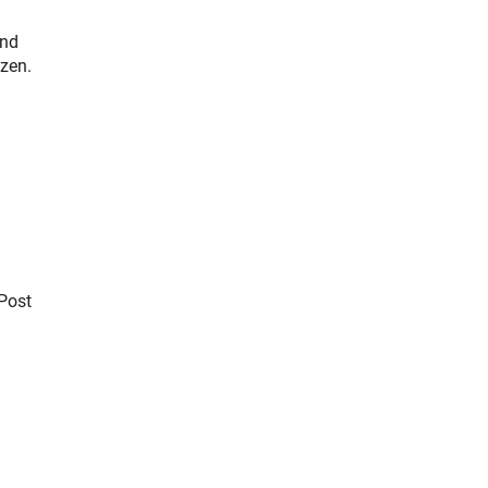
und
tzen.
 Post