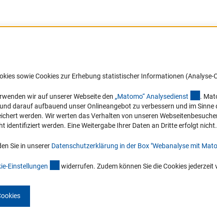
Barrierefreiheit
DFG-aktuell
okies sowie Cookies zur Erhebung statistischer Informationen (Analyse-C
Service und Informationen für Menschen
Erhalten Sie Neuigkeiten aus der DF
mit Behinderungen
in Ihr Mailpostfach oder schauen Si
(exter
erwenden wir auf unserer Webseite den
„Matomo“ Analysediens
t
. Mat
die Ausgaben online an.
n und darauf aufbauend unser Onlineangebot zu verbessern und im Sinne
Erklärung zur Barrierefreiheit
hert werden. Wir werten das Verhalten von unseren Webseitenbesucher*in
Barriere melden
identifiziert werden. Eine Weitergabe Ihrer Daten an Dritte erfolgt nicht.
Zum Newsletter
en Sie in unserer
Datenschutzerklärung in der Box "Webanalyse mit Mat
(interner Link)
ie-Einstellunge
n
widerrufen. Zudem können Sie die Cookies jederzeit 
Cookies
Impressum
Datenschutz
Cookie-Einstellungen
Kontakt