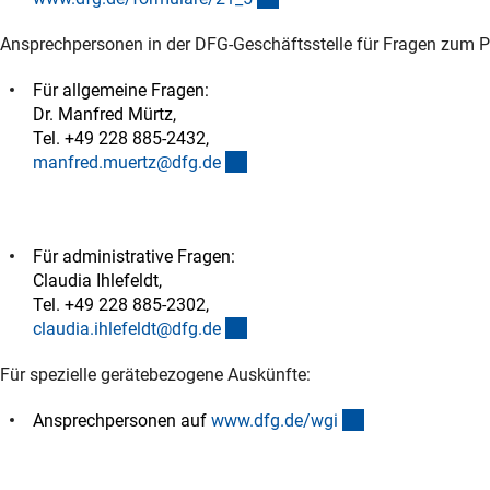
Ansprechpersonen in der DFG-Geschäftsstelle für Fragen zum Pr
Für allgemeine Fragen:
Dr. Manfred Mürtz,
Tel. +49 228 885-2432,
(externer Link)
manfred.muertz@dfg.d
e
Für administrative Fragen:
Claudia Ihlefeldt,
Tel. +49 228 885-2302,
(externer Link)
claudia.ihlefeldt@dfg.d
e
Für spezielle gerätebezogene Auskünfte:
(interner Link)
Ansprechpersonen auf
www.dfg.de/wg
i