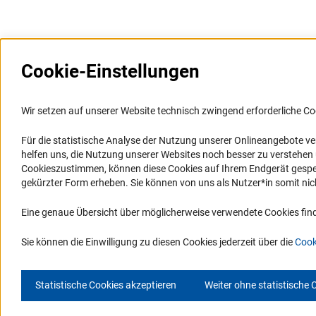
Cookie-Einstellungen
Weitere Websites und
Service
Informationssysteme
Wir setzen auf unserer Website technisch zwingend erforderliche Co
Presse
Portal Wissenschaftliche Integrität
Für die statistische Analyse der Nutzung unserer Onlineangebote v
FAQ
helfen uns, die Nutzung unserer Websites noch besser zu verstehe
GEPRIS
Karriere
Cookieszustimmen, können diese Cookies auf Ihrem Endgerät gespeic
GEPRIS historisch
Logo und Corporate Design
gekürzter Form erheben. Sie können von uns als Nutzer*in somit nicht 
GERiT
RSS-Feeds
Eine genaue Übersicht über möglicherweise verwendete Cookies find
RIsources
Compliance
Vergabeverfahren
Sie können die Einwilligung zu diesen Cookies jederzeit über die
Cook
Statistische Cookies akzeptieren
Weiter ohne statistische 
© 2026 DFG