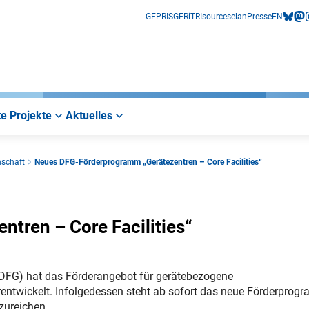
GEPRIS
GERiT
RIsources
elan
Presse
EN
bluesk
mas
i
e Projekte
Aktuelles
nschaft
Neues DFG-Förderprogramm „Gerätezentren – Core Facilities“
tren – Core Facilities“
FG) hat das Förderangebot für gerätebezogene
erentwickelt. Infolgedessen steht ab sofort das neue Förderpro
zureichen.