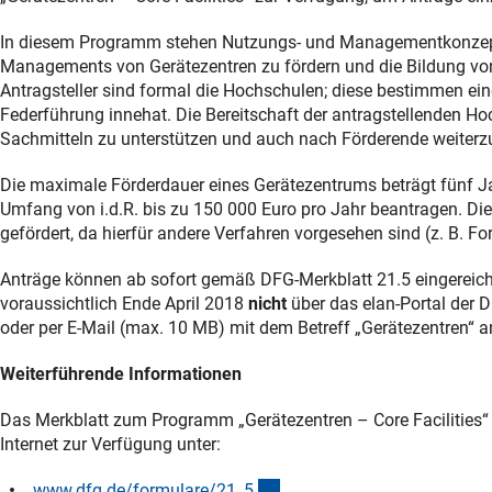
In diesem Programm stehen Nutzungs- und Managementkonzepte
Managements von Gerätezentren zu fördern und die Bildung von 
Antragsteller sind formal die Hochschulen; diese bestimmen ein
Federführung innehat. Die Bereitschaft der antragstellenden Ho
Sachmitteln zu unterstützen und auch nach Förderende weiterzu
Die maximale Förderdauer eines Gerätezentrums beträgt fünf Ja
Umfang von i.d.R. bis zu 150 000 Euro pro Jahr beantragen. D
gefördert, da hierfür andere Verfahren vorgesehen sind (z. B. 
Anträge können ab sofort gemäß DFG-Merkblatt 21.5 eingereich
voraussichtlich Ende April 2018
nicht
über das elan-Portal der 
oder per E-Mail (max. 10 MB) mit dem Betreff „Gerätezentren“ 
Weiterführende Informationen
Das Merkblatt zum Programm „Gerätezentren – Core Facilities“ 
Internet zur Verfügung unter:
(interner Link)
www.dfg.de/formulare/21_
5