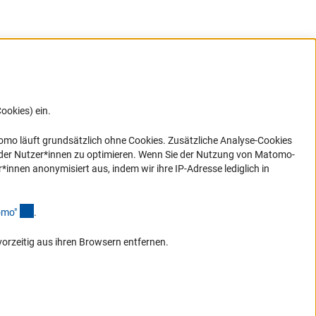
ookies) ein.
G direkt
e sich
ner Link)
omo läuft grundsätzlich ohne Cookies. Zusätzliche Analyse-Cookies
 der Nutzer*innen zu optimieren. Wenn Sie der Nutzung von Matomo-
nen anonymisiert aus, indem wir ihre IP-Adresse lediglich in
(Anchor Link)
omo
"
.
vorzeitig aus ihren Browsern entfernen.
Zum Anfang de
Service