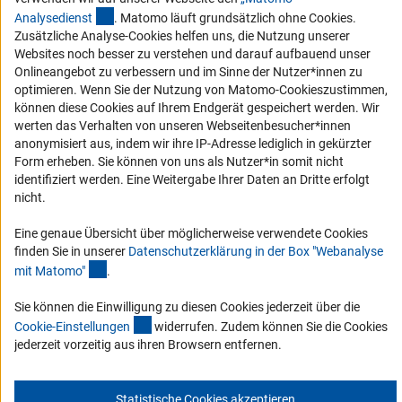
(externer Link)
Barrierefreiheit
Analysediens
t
. Matomo läuft grundsätzlich ohne Cookies.
Zusätzliche Analyse-Cookies helfen uns, die Nutzung unserer
Websites noch besser zu verstehen und darauf aufbauend unser
Service und Informationen für Menschen mit Behinderungen
Onlineangebot zu verbessern und im Sinne der Nutzer*innen zu
Erklärung zur Barrierefreiheit
optimieren. Wenn Sie der Nutzung von Matomo-Cookieszustimmen,
können diese Cookies auf Ihrem Endgerät gespeichert werden. Wir
Barriere melden
werten das Verhalten von unseren Webseitenbesucher*innen
DFG-aktuell
anonymisiert aus, indem wir ihre IP-Adresse lediglich in gekürzter
Form erheben. Sie können von uns als Nutzer*in somit nicht
identifiziert werden. Eine Weitergabe Ihrer Daten an Dritte erfolgt
Erhalten Sie Neuigkeiten aus der DFG direkt in Ihr Mailpostfach oder
nicht.
schauen Sie sich die Ausgaben online an.
Eine genaue Übersicht über möglicherweise verwendete Cookies
finden Sie in unserer
Datenschutzerklärung in der Box "Webanalyse
Zum Newsletter
(Anchor Link)
mit Matomo
"
.
Sie können die Einwilligung zu diesen Cookies jederzeit über die
(interner Link)
Cookie-Einstellunge
n
widerrufen. Zudem können Sie die Cookies
jederzeit vorzeitig aus ihren Browsern entfernen.
Impressum
Datenschutz
Cookie-Einstellungen
Kontakt
Service
© 2026 DFG
Statistische Cookies akzeptieren