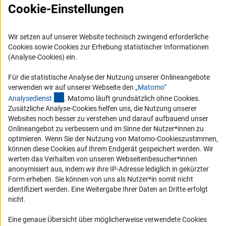
Cookie-Einstellungen
Karriere
Logo und Corporate Design
Wir setzen auf unserer Website technisch zwingend erforderliche
RSS-Feeds
Cookies sowie Cookies zur Erhebung statistischer Informationen
Compliance
(Analyse-Cookies) ein.
Vergabeverfahren
Für die statistische Analyse der Nutzung unserer Onlineangebote
Barrierefreiheit
verwenden wir auf unserer Webseite den
„Matomo“
(externer Link)
Analysediens
t
. Matomo läuft grundsätzlich ohne Cookies.
Zusätzliche Analyse-Cookies helfen uns, die Nutzung unserer
Service und Informationen für Menschen mit Behinderungen
Websites noch besser zu verstehen und darauf aufbauend unser
Erklärung zur Barrierefreiheit
Onlineangebot zu verbessern und im Sinne der Nutzer*innen zu
optimieren. Wenn Sie der Nutzung von Matomo-Cookieszustimmen,
Barriere melden
können diese Cookies auf Ihrem Endgerät gespeichert werden. Wir
DFG-aktuell
werten das Verhalten von unseren Webseitenbesucher*innen
anonymisiert aus, indem wir ihre IP-Adresse lediglich in gekürzter
Erhalten Sie Neuigkeiten aus der DFG direkt in Ihr Mailpostfach oder
Form erheben. Sie können von uns als Nutzer*in somit nicht
schauen Sie sich die Ausgaben online an.
identifiziert werden. Eine Weitergabe Ihrer Daten an Dritte erfolgt
nicht.
Eine genaue Übersicht über möglicherweise verwendete Cookies
Zum Newsletter