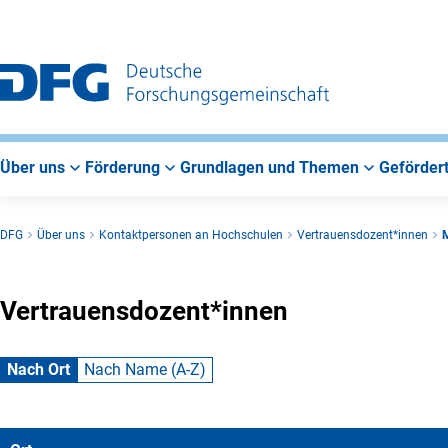
Zur
Zur
Zum
Hauptnavigation
Suche
Hauptbereich
Über uns
Förderung
Grundlagen und Themen
Gefördert
DFG
Über uns
Kontaktpersonen an Hochschulen
Vertrauensdozent*innen
M
Vertrauensdozent*innen
Nach Ort
Nach Name (A-Z)