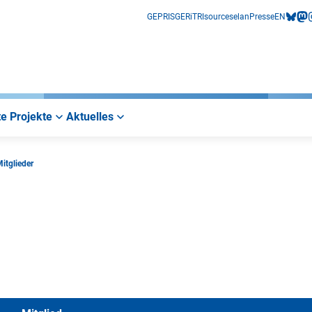
GEPRIS
GERiT
RIsources
elan
Presse
EN
bluesk
mas
i
e Projekte
Aktuelles
itglieder