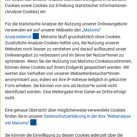
Cookies sowie Cookies zur Erhebung statistischer Informationen
RSS-Feeds
(Analyse-Cookies) ein.
Compliance
Für die statistische Analyse der Nutzung unserer Onlineangebote
Vergabeverfahren
verwenden wir auf unserer Webseite den
„Matomo“
(externer Link)
Barrierefreiheit
Analysediens
t
. Matomo läuft grundsätzlich ohne Cookies.
Zusätzliche Analyse-Cookies helfen uns, die Nutzung unserer
Websites noch besser zu verstehen und darauf aufbauend unser
Service und Informationen für Menschen mit Behinderungen
Onlineangebot zu verbessern und im Sinne der Nutzer*innen zu
Erklärung zur Barrierefreiheit
optimieren. Wenn Sie der Nutzung von Matomo-Cookieszustimmen,
können diese Cookies auf Ihrem Endgerät gespeichert werden. Wir
Barriere melden
werten das Verhalten von unseren Webseitenbesucher*innen
DFG-aktuell
anonymisiert aus, indem wir ihre IP-Adresse lediglich in gekürzter
Form erheben. Sie können von uns als Nutzer*in somit nicht
identifiziert werden. Eine Weitergabe Ihrer Daten an Dritte erfolgt
Erhalten Sie Neuigkeiten aus der DFG direkt in Ihr Mailpostfach oder
nicht.
schauen Sie sich die Ausgaben online an.
Eine genaue Übersicht über möglicherweise verwendete Cookies
finden Sie in unserer
Datenschutzerklärung in der Box "Webanalyse
Zum Newsletter
(Anchor Link)
mit Matomo
"
.
Sie können die Einwilligung zu diesen Cookies jederzeit über die