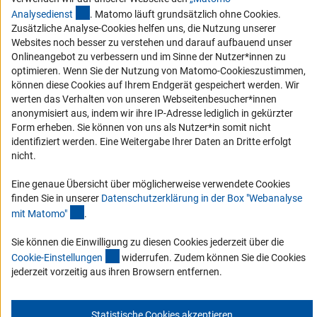
Vergabeverfahren
(externer Link)
Analysediens
t
. Matomo läuft grundsätzlich ohne Cookies.
Barrierefreiheit
Zusätzliche Analyse-Cookies helfen uns, die Nutzung unserer
Websites noch besser zu verstehen und darauf aufbauend unser
Service und Informationen für Menschen mit Behinderungen
Onlineangebot zu verbessern und im Sinne der Nutzer*innen zu
optimieren. Wenn Sie der Nutzung von Matomo-Cookieszustimmen,
Erklärung zur Barrierefreiheit
können diese Cookies auf Ihrem Endgerät gespeichert werden. Wir
Barriere melden
werten das Verhalten von unseren Webseitenbesucher*innen
anonymisiert aus, indem wir ihre IP-Adresse lediglich in gekürzter
DFG-aktuell
Form erheben. Sie können von uns als Nutzer*in somit nicht
identifiziert werden. Eine Weitergabe Ihrer Daten an Dritte erfolgt
Erhalten Sie Neuigkeiten aus der DFG direkt in Ihr Mailpostfach oder
nicht.
schauen Sie sich die Ausgaben online an.
Eine genaue Übersicht über möglicherweise verwendete Cookies
finden Sie in unserer
Datenschutzerklärung in der Box "Webanalyse
Zum Newsletter
(Anchor Link)
mit Matomo
"
.
Sie können die Einwilligung zu diesen Cookies jederzeit über die
(interner Link)
Cookie-Einstellunge
n
widerrufen. Zudem können Sie die Cookies
jederzeit vorzeitig aus ihren Browsern entfernen.
Impressum
Datenschutz
Cookie-Einstellungen
Kontakt
Service
© 2026 DFG
Statistische Cookies akzeptieren