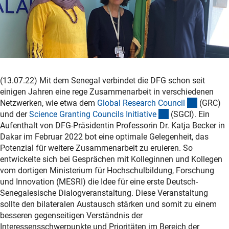
(13.07.22) Mit dem Senegal verbindet die DFG schon seit
einigen Jahren eine rege Zusammenarbeit in verschiedenen
(externer
Netzwerken, wie etwa dem
Global Research Counci
l
(GRC)
(externer Link)
und der
Science Granting Councils Initiativ
e
(SGCI). Ein
Aufenthalt von DFG-Präsidentin Professorin Dr. Katja Becker in
Dakar im Februar 2022 bot eine optimale Gelegenheit, das
Potenzial für weitere Zusammenarbeit zu eruieren. So
entwickelte sich bei Gesprächen mit Kolleginnen und Kollegen
vom dortigen Ministerium für Hochschulbildung, Forschung
und Innovation (MESRI) die Idee für eine erste Deutsch-
Senegalesische Dialogveranstaltung. Diese Veranstaltung
sollte den bilateralen Austausch stärken und somit zu einem
besseren gegenseitigen Verständnis der
Interessensschwerpunkte und Prioritäten im Bereich der