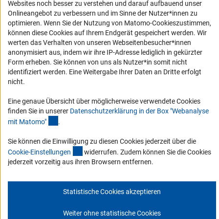
Websites noch besser zu verstehen und darauf aufbauend unser
Onlineangebot zu verbessern und im Sinne der Nutzer*innen zu
Service und Informationen für Menschen mit Behinderungen
optimieren. Wenn Sie der Nutzung von Matomo-Cookieszustimmen,
Erklärung zur Barrierefreiheit
können diese Cookies auf Ihrem Endgerät gespeichert werden. Wir
werten das Verhalten von unseren Webseitenbesucher*innen
Barriere melden
anonymisiert aus, indem wir ihre IP-Adresse lediglich in gekürzter
DFG-aktuell
Form erheben. Sie können von uns als Nutzer*in somit nicht
identifiziert werden. Eine Weitergabe Ihrer Daten an Dritte erfolgt
nicht.
Erhalten Sie Neuigkeiten aus der DFG direkt in Ihr Mailpostfach oder
schauen Sie sich die Ausgaben online an.
Eine genaue Übersicht über möglicherweise verwendete Cookies
finden Sie in unserer
Datenschutzerklärung in der Box "Webanalyse
(Anchor Link)
mit Matomo
"
.
Zum Newsletter
Sie können die Einwilligung zu diesen Cookies jederzeit über die
(interner Link)
Cookie-Einstellunge
n
widerrufen. Zudem können Sie die Cookies
jederzeit vorzeitig aus ihren Browsern entfernen.
Impressum
Datenschutz
Cookie-Einstellungen
Kontakt
Service
Statistische Cookies akzeptieren
© 2026 DFG
Weiter ohne statistische Cookies
Zum Anfang 