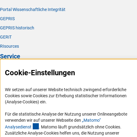
Portal Wissenschaftliche Integrität
GEPRIS
GEPRIS historisch
GERiT
RIsources
Service
Presse
Cookie-Einstellungen
FAQ
Karriere
Wir setzen auf unserer Website technisch zwingend erforderliche
Cookies sowie Cookies zur Erhebung statistischer Informationen
Logo und Corporate Design
(Analyse-Cookies) ein.
RSS-Feeds
Für die statistische Analyse der Nutzung unserer Onlineangebote
Compliance
verwenden wir auf unserer Webseite den
„Matomo“
Vergabeverfahren
(externer Link)
Analysediens
t
. Matomo läuft grundsätzlich ohne Cookies.
Zusätzliche Analyse-Cookies helfen uns, die Nutzung unserer
Barrierefreiheit