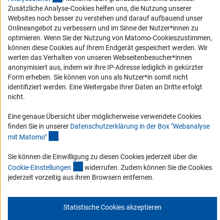
Zusätzliche Analyse-Cookies helfen uns, die Nutzung unserer
Service und Informationen für Menschen mit Behinderungen
Websites noch besser zu verstehen und darauf aufbauend unser
Erklärung zur Barrierefreiheit
Onlineangebot zu verbessern und im Sinne der Nutzer*innen zu
optimieren. Wenn Sie der Nutzung von Matomo-Cookieszustimmen,
Barriere melden
können diese Cookies auf Ihrem Endgerät gespeichert werden. Wir
DFG-aktuell
werten das Verhalten von unseren Webseitenbesucher*innen
anonymisiert aus, indem wir ihre IP-Adresse lediglich in gekürzter
Form erheben. Sie können von uns als Nutzer*in somit nicht
Erhalten Sie Neuigkeiten aus der DFG direkt in Ihr Mailpostfach oder
identifiziert werden. Eine Weitergabe Ihrer Daten an Dritte erfolgt
schauen Sie sich die Ausgaben online an.
nicht.
Eine genaue Übersicht über möglicherweise verwendete Cookies
Zum Newsletter
finden Sie in unserer
Datenschutzerklärung in der Box "Webanalyse
(Anchor Link)
mit Matomo
"
.
Sie können die Einwilligung zu diesen Cookies jederzeit über die
(interner Link)
Cookie-Einstellunge
n
widerrufen. Zudem können Sie die Cookies
Impressum
Datenschutz
Cookie-Einstellungen
Kontakt
jederzeit vorzeitig aus ihren Browsern entfernen.
Service
© 2026 DFG
Statistische Cookies akzeptieren