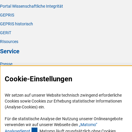
Portal Wissenschaftliche Integrität
GEPRIS
GEPRIS historisch
GERiT
RIsources
Service
Presse
FAQ
Cookie-Einstellungen
Karriere
Logo und Corporate Design
Wir setzen auf unserer Website technisch zwingend erforderliche
RSS-Feeds
Cookies sowie Cookies zur Erhebung statistischer Informationen
(Analyse-Cookies) ein.
Compliance
Vergabeverfahren
Für die statistische Analyse der Nutzung unserer Onlineangebote
verwenden wir auf unserer Webseite den
„Matomo“
Barrierefreiheit
(externer Link)
Analysediens
t
. Matomo läuft grundsätzlich ohne Cookies.