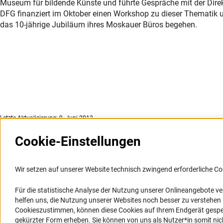
Museum für bildende Künste und führte Gespräche mit der Direk
DFG finanziert im Oktober einen Workshop zu dieser Thematik
das 10-jährige Jubiläum ihres Moskauer Büros begehen.
Letzte Aktualisierung: 9. Juni 2013
Cookie-Einstellungen
Weitere Websites und
Service
Informationssysteme
Wir setzen auf unserer Website technisch zwingend erforderliche Co
Presse
Portal Wissenschaftliche Integrität
Für die statistische Analyse der Nutzung unserer Onlineangebote v
FAQ
helfen uns, die Nutzung unserer Websites noch besser zu verstehe
GEPRIS
Karriere
Cookieszustimmen, können diese Cookies auf Ihrem Endgerät gespeic
GEPRIS historisch
Logo und Corporate Design
gekürzter Form erheben. Sie können von uns als Nutzer*in somit nicht 