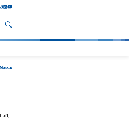
y
todon
nstagram
linkedIn
youtube
Suche öffnen
n Moskau
haft,