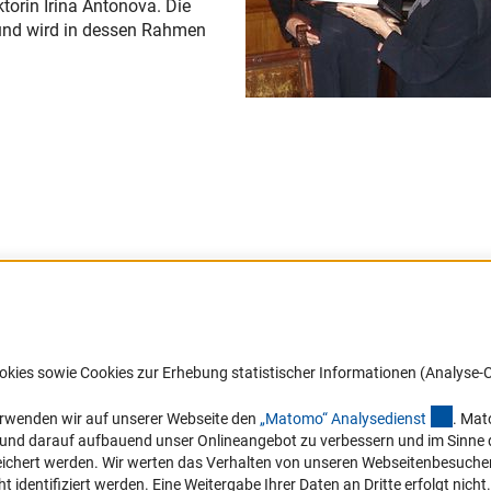
torin Irina Antonova. Die
 und wird in dessen Rahmen
Barrierefreiheit
DFG-aktuell
okies sowie Cookies zur Erhebung statistischer Informationen (Analyse-C
Service und Informationen für Menschen
Erhalten Sie Neuigkeiten aus der DF
mit Behinderungen
in Ihr Mailpostfach oder schauen Si
(exter
erwenden wir auf unserer Webseite den
„Matomo“ Analysediens
t
. Mat
die Ausgaben online an.
n und darauf aufbauend unser Onlineangebot zu verbessern und im Sinne
Erklärung zur Barrierefreiheit
hert werden. Wir werten das Verhalten von unseren Webseitenbesucher*in
Barriere melden
identifiziert werden. Eine Weitergabe Ihrer Daten an Dritte erfolgt nicht.