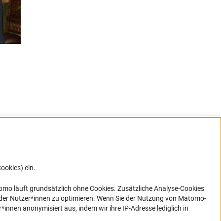
ookies) ein.
G direkt
e sich
ner Link)
omo läuft grundsätzlich ohne Cookies. Zusätzliche Analyse-Cookies
 der Nutzer*innen zu optimieren. Wenn Sie der Nutzung von Matomo-
nen anonymisiert aus, indem wir ihre IP-Adresse lediglich in