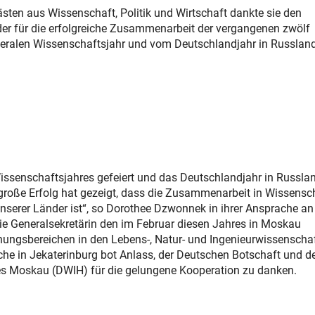
sten aus Wissenschaft, Politik und Wirtschaft dankte sie den
der für die erfolgreiche Zusammenarbeit der vergangenen zwölf
teralen Wissenschaftsjahr und vom Deutschlandjahr in Russlan
ssenschaftsjahres gefeiert und das Deutschlandjahr in Russla
r große Erfolg hat gezeigt, dass die Zusammenarbeit in Wissensc
serer Länder ist“, so Dorothee Dzwonnek in ihrer Ansprache an
die Generalsekretärin den im Februar diesen Jahres in Moskau
hungsbereichen in den Lebens-, Natur- und Ingenieurwissenscha
e in Jekaterinburg bot Anlass, der Deutschen Botschaft und d
es Moskau (DWIH) für die gelungene Kooperation zu danken.