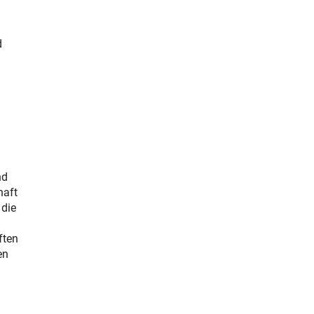
d
nd
haft
 die
ften
en