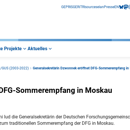
GEPRIS
GERiT
RIsources
elan
Presse
EN
bluesk
mas
i
e Projekte
Aktuelles
d/GUS (2003-2022)
Generalsekretärin Dzwonnek eröffnet DFG-Sommerempfang i
et DFG-Sommerempfang in Moskau
ni lud die Generalsekretärin der Deutschen Forschungsgemeinsc
zum traditionellen Sommerempfang der DFG in Moskau.