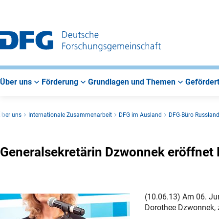
Zur
Zur
Zum
Hauptnavigation
Suche
Hauptbereich
Über uns
Förderung
Grundlagen und Themen
Gefördert
Über uns
Internationale Zusammenarbeit
DFG im Ausland
DFG-Büro Russlan
Generalsekretärin Dzwonnek eröffn
(10.06.13) Am 06. Ju
Dorothee Dzwonnek, 