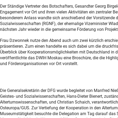
Der Ständige Vertreter des Botschafters, Gesandter Georg Birge
Engagement vor Ort und ihren vielen Aktivitäten ein zentraler Be
besonderem Anlass wandte sich anschießend der Vorsitzende des
Sozialwissenschaften (RGNF), der ehemalige Vizeminister Wlad
nächsten Jahr wieder in die gemeinsame Förderung von Projekte
Frau Dzwonnek nutze den Abend auch um zwei kürzlich erschien
präsentieren. Zum einen handelte es sich dabei um die druckfri
Überblick über Kooperationsmöglichkeiten mit Deutschland in 
veröffentlichte das DWIH Moskau eine Broschüre, die die Highlig
und Förderorganisationen vor Ort vorstellt.
Die Generalsekretärin der DFG wurde begleitet von Manfred Nieß
Geistes- und Sozialwissenschaften, Hans-Dieter Bienert, zuständ
Altertumswissenschaften, und Christian Schaich, verantwortlich
Osteuropa/GUS. Zur Vertiefung der Kooperation in den Altertu
Museumstätigkeit besuchte die Delegation am Tag darauf das S