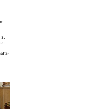
em
u zu
ten
afts-