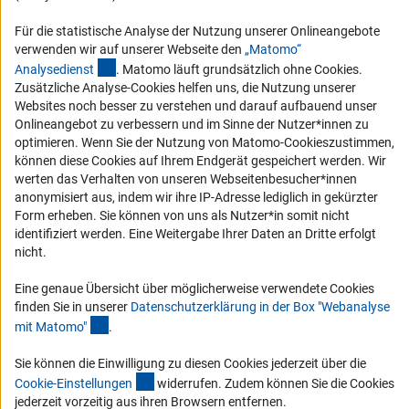
RSS-Feeds
Für die statistische Analyse der Nutzung unserer Onlineangebote
Compliance
verwenden wir auf unserer Webseite den
„Matomo“
Vergabeverfahren
(externer Link)
Analysediens
t
. Matomo läuft grundsätzlich ohne Cookies.
Barrierefreiheit
Zusätzliche Analyse-Cookies helfen uns, die Nutzung unserer
Websites noch besser zu verstehen und darauf aufbauend unser
Onlineangebot zu verbessern und im Sinne der Nutzer*innen zu
Service und Informationen für Menschen mit Behinderungen
optimieren. Wenn Sie der Nutzung von Matomo-Cookieszustimmen,
Erklärung zur Barrierefreiheit
können diese Cookies auf Ihrem Endgerät gespeichert werden. Wir
werten das Verhalten von unseren Webseitenbesucher*innen
Barriere melden
anonymisiert aus, indem wir ihre IP-Adresse lediglich in gekürzter
DFG-aktuell
Form erheben. Sie können von uns als Nutzer*in somit nicht
identifiziert werden. Eine Weitergabe Ihrer Daten an Dritte erfolgt
nicht.
Erhalten Sie Neuigkeiten aus der DFG direkt in Ihr Mailpostfach oder
schauen Sie sich die Ausgaben online an.
Eine genaue Übersicht über möglicherweise verwendete Cookies
finden Sie in unserer
Datenschutzerklärung in der Box "Webanalyse
(Anchor Link)
mit Matomo
"
.
Zum Newsletter
Sie können die Einwilligung zu diesen Cookies jederzeit über die
(interner Link)
Cookie-Einstellunge
n
widerrufen. Zudem können Sie die Cookies
jederzeit vorzeitig aus ihren Browsern entfernen.