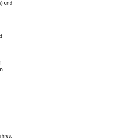
n) und
d
d
in
ahres.