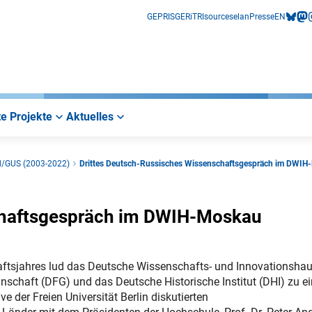
GEPRIS
GERiT
RIsources
elan
Presse
EN
bluesk
mas
i
e Projekte
Aktuelles
d/GUS (2003-2022)
Drittes Deutsch-Russisches Wissenschaftsgespräch im DWI
chaftsgespräch im DWIH-Moskau
ftsjahres lud das Deutsche Wissenschafts- und Innovationsha
schaft (DFG) und das Deutsche Historische Institut (DHI) zu e
ve der Freien Universität Berlin diskutierten