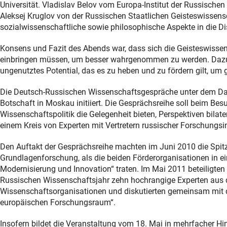
Universität. Vladislav Belov vom Europa-Institut der Russisch
Aleksej Kruglov von der Russischen Staatlichen Geisteswissensc
sozialwissenschaftliche sowie philosophische Aspekte in die Di
Konsens und Fazit des Abends war, dass sich die Geisteswissens
einbringen müssen, um besser wahrgenommen zu werden. Dazu b
ungenutztes Potential, das es zu heben und zu fördern gilt, u
Die Deutsch-Russischen Wissenschaftsgespräche unter dem Da
Botschaft in Moskau initiiert. Die Gesprächsreihe soll beim Be
Wissenschaftspolitik die Gelegenheit bieten, Perspektiven bila
einem Kreis von Experten mit Vertretern russischer Forschungsins
Den Auftakt der Gesprächsreihe machten im Juni 2010 die Spitz
Grundlagenforschung, als die beiden Förderorganisationen in 
Modernisierung und Innovation“ traten. Im Mai 2011 beteiligt
Russischen Wissenschaftsjahr zehn hochrangige Experten aus 
Wissenschaftsorganisationen und diskutierten gemeinsam mit
europäischen Forschungsraum“.
Insofern bildet die Veranstaltung vom 18. Mai in mehrfacher Hi