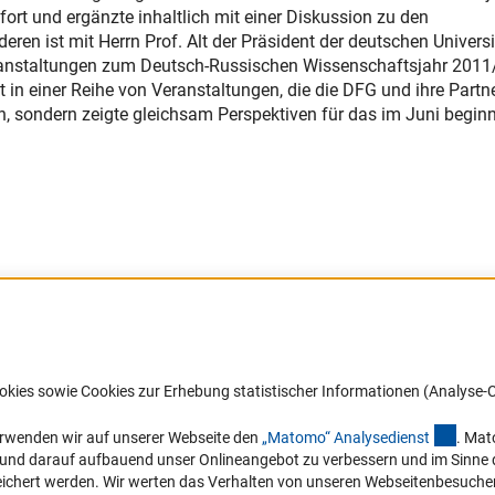
rt und ergänzte inhaltlich mit einer Diskussion zu den
n ist mit Herrn Prof. Alt der Präsident der deutschen Universi
eranstaltungen zum Deutsch-Russischen Wissenschaftsjahr 2011
 in einer Reihe von Veranstaltungen, die die DFG und ihre Partne
, sondern zeigte gleichsam Perspektiven für das im Juni begin
Barrierefreiheit
DFG-aktuell
okies sowie Cookies zur Erhebung statistischer Informationen (Analyse-C
Service und Informationen für Menschen
Erhalten Sie Neuigkeiten aus der DF
mit Behinderungen
in Ihr Mailpostfach oder schauen Si
(exter
erwenden wir auf unserer Webseite den
„Matomo“ Analysediens
t
. Mat
die Ausgaben online an.
n und darauf aufbauend unser Onlineangebot zu verbessern und im Sinne
Erklärung zur Barrierefreiheit
hert werden. Wir werten das Verhalten von unseren Webseitenbesucher*in
Barriere melden