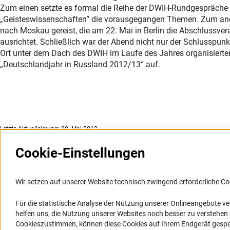
Zum einen setzte es formal die Reihe der DWIH-Rundgespräche fo
„Geisteswissenschaften“ die vorausgegangen Themen. Zum andere
nach Moskau gereist, die am 22. Mai in Berlin die Abschlussv
ausrichtet. Schließlich war der Abend nicht nur der Schlusspunkt
Ort unter dem Dach des DWIH im Laufe des Jahres organisierten
„Deutschlandjahr in Russland 2012/13“ auf.
Letzte Aktualisierung: 28. Mai 2012
Cookie-Einstellungen
Weitere Websites und
Service
Informationssysteme
Wir setzen auf unserer Website technisch zwingend erforderliche Co
Presse
Portal Wissenschaftliche Integrität
Für die statistische Analyse der Nutzung unserer Onlineangebote v
FAQ
helfen uns, die Nutzung unserer Websites noch besser zu verstehe
GEPRIS
Karriere
Cookieszustimmen, können diese Cookies auf Ihrem Endgerät gespeic
GEPRIS historisch