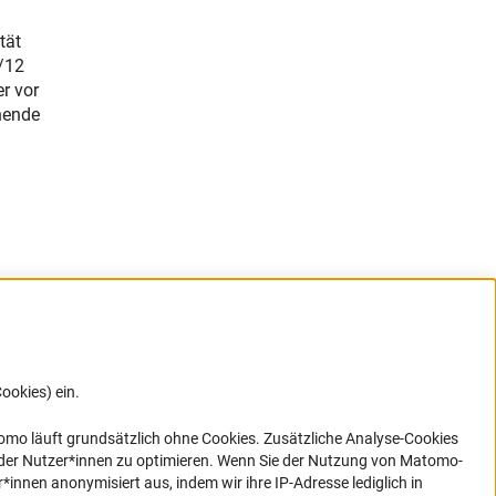
tät
/12
r vor
nende
ookies) ein.
G direkt
e sich
ner Link)
omo läuft grundsätzlich ohne Cookies. Zusätzliche Analyse-Cookies
 der Nutzer*innen zu optimieren. Wenn Sie der Nutzung von Matomo-
nen anonymisiert aus, indem wir ihre IP-Adresse lediglich in