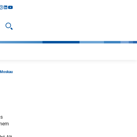
y
todon
nstagram
linkedIn
youtube
Suche öffnen
H-Moskau
us
inem