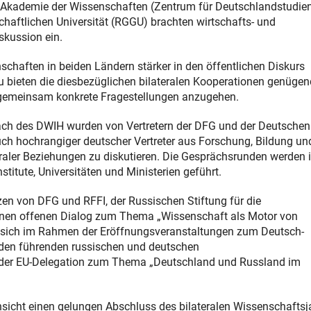
en Akademie der Wissenschaften (Zentrum für Deutschlandstudie
haftlichen Universität (RGGU) brachten wirtschafts- und
skussion ein.
chaften in beiden Ländern stärker in den öffentlichen Diskurs
ieten die diesbezüglichen bilateralen Kooperationen genügen
m gemeinsam konkrete Fragestellungen anzugehen.
ch des DWIH wurden von Vertretern der DFG und der Deutschen
such hochrangiger deutscher Vertreter aus Forschung, Bildung un
teraler Beziehungen zu diskutieren. Die Gesprächsrunden werden 
titute, Universitäten und Ministerien geführt.
en von DFG und RFFI, der Russischen Stiftung für die
einen offenen Dialog zum Thema „Wissenschaft als Motor von
en sich im Rahmen der Eröffnungsveranstaltungen zum Deutsch-
den führenden russischen und deutschen
 der EU-Delegation zum Thema „Deutschland und Russland im
nsicht einen gelungen Abschluss des bilateralen Wissenschaftsj