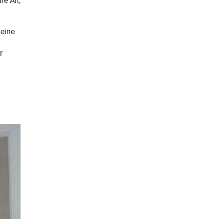
é Alt,
 eine
r