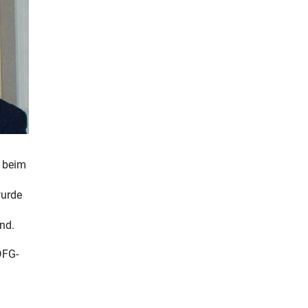
t beim
wurde
nd.
DFG-